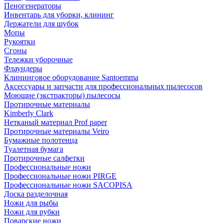
Пеногенераторы
Инвентарь для уборки, клининг
Держатели для шубок
Мопы
Рукоятки
Сгоны
Тележки уборочные
Флаундеры
Клининговое оборудование Santoemma
Аксессуары и запчасти для профессиональных пылесосов
Моющие (экстракторы) пылесосы
Протирочные материалы
Kimberly Clark
Нетканый материал Prof paper
Протирочные материалы Veiro
Бумажные полотенца
Туалетная бумага
Протирочные салфетки
Профессиональные ножи
Профессиональные ножи PIRGE
Профессиональные ножи SACOPISA
Доска разделочная
Ножи для рыбы
Ножи для рубки
Поварские ножи