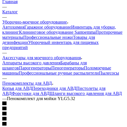
Главная
—
Каталог
—
Уборочно-моечное оборудование
Автохимия
Гаражное оборудование
Инвентарь для уборки,
клининг
Клининговое оборудование Santoemma
Протирочные
материалы
Профессиональные ножи
Товары для
дезинфекции
Уборочный инвентарь для пищевых
предприятий
—
Аксессуары для моечного оборудования
Аппараты высокого давления
Барабаны для
шлангов
Парогенераторы
Пеногенераторы
Поломоечные
машины
Профессиональные ручные распылители
Пылесосы
—
Пенокомплекты для АВД
Копья для АВД
Переходники для АВД
Пистолеты для
АВД
Форсунки для АВД
Шланги высокого давления для АВД
—
Пенокомплект для мойки YLG5.32