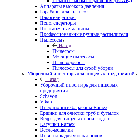
Шланги высокого давления для АВД
Аппараты высокого давления
Барабаны для шлангов
Парогенераторы
Пеногенераторы
Поломоечные машины
Профессиональные ручные распылители
Пылесосы
Назад
Пылесосы
Моющие пылесосы
Пылеводососы
Пылесосы для сухой уборки
Уборочный инвентарь для пищевых предприятий
Назад
Уборочный инвентарь для пищевых
предприятий
Schavon
Vikan
Инерционные барабаны Ramex
Ершики для очистки труб и бутылок
Ведра для пищевых производств
Катушки Ramex
Весла-мешалки
Инвентарь для уборки полов