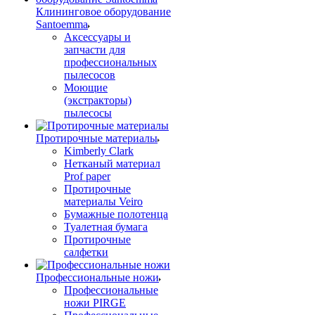
Клининговое оборудование
Santoemma
Аксессуары и
запчасти для
профессиональных
пылесосов
Моющие
(экстракторы)
пылесосы
Протирочные материалы
Kimberly Clark
Нетканый материал
Prof paper
Протирочные
материалы Veiro
Бумажные полотенца
Туалетная бумага
Протирочные
салфетки
Профессиональные ножи
Профессиональные
ножи PIRGE