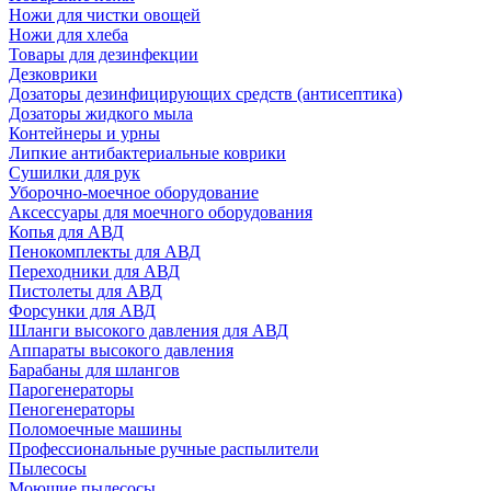
Ножи для чистки овощей
Ножи для хлеба
Товары для дезинфекции
Дезковрики
Дозаторы дезинфицирующих средств (антисептика)
Дозаторы жидкого мыла
Контейнеры и урны
Липкие антибактериальные коврики
Сушилки для рук
Уборочно-моечное оборудование
Аксессуары для моечного оборудования
Копья для АВД
Пенокомплекты для АВД
Переходники для АВД
Пистолеты для АВД
Форсунки для АВД
Шланги высокого давления для АВД
Аппараты высокого давления
Барабаны для шлангов
Парогенераторы
Пеногенераторы
Поломоечные машины
Профессиональные ручные распылители
Пылесосы
Моющие пылесосы