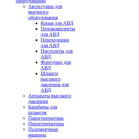
оборудование
Аксессуары для
моечного
оборудования
Копья для АВД
Пенокомплекты
для АВД
Переходники
для АВД
Пистолеты для
АВД
Форсунки для
АВД
Шланги
высокого
давления для
АВД
Аппараты высокого
давления
Барабаны для
шлангов
Парогенераторы
Пеногенераторы
Поломоечные
машины