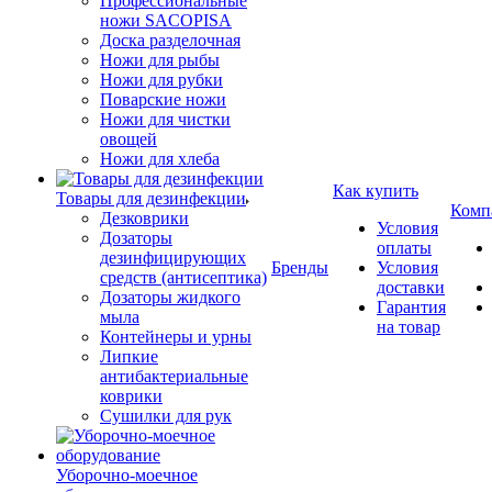
Профессиональные
ножи SACOPISA
Доска разделочная
Ножи для рыбы
Ножи для рубки
Поварские ножи
Ножи для чистки
овощей
Ножи для хлеба
Как купить
Товары для дезинфекции
Комп
Дезковрики
Условия
Дозаторы
оплаты
дезинфицирующих
Бренды
Условия
средств (антисептика)
доставки
Дозаторы жидкого
Гарантия
мыла
на товар
Контейнеры и урны
Липкие
антибактериальные
коврики
Сушилки для рук
Уборочно-моечное