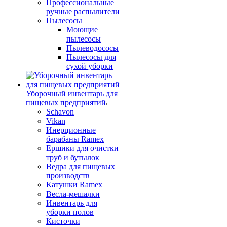
Профессиональные
ручные распылители
Пылесосы
Моющие
пылесосы
Пылеводососы
Пылесосы для
сухой уборки
Уборочный инвентарь для
пищевых предприятий
Schavon
Vikan
Инерционные
барабаны Ramex
Ершики для очистки
труб и бутылок
Ведра для пищевых
производств
Катушки Ramex
Весла-мешалки
Инвентарь для
уборки полов
Кисточки