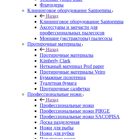
Флаундеры
Клининговое оборудование Santoemma
Назад
Клининговое оборудование Santoemma
Аксессуары и запчасти для
профессиональных пылесосов
Моющие (экстракторы) пылесосы
Протирочные материалы
Назад
Протирочные материалы
Kimberly Clark
Нетканый материал Prof paper
Протирочные материалы Veiro
Бумажные полотенца
Туалетная бумага
Протирочные салфетки
Профессиональные ножи
Назад
Профессиональные ножи
Профессиональные ножи PIRGE
Профессиональные ножи SACOPISA
Доска разделочная
Ножи для рыбы
Ножи для рубки
Поварские ножи