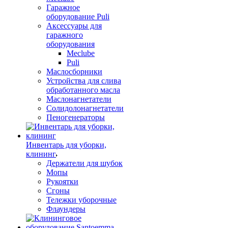
Гаражное
оборудование Puli
Аксессуары для
гаражного
оборудования
Meclube
Puli
Маслосборники
Устройства для слива
обработанного масла
Маслонагнетатели
Солидолонагнетатели
Пеногенераторы
Инвентарь для уборки,
клининг
Держатели для шубок
Мопы
Рукоятки
Сгоны
Тележки уборочные
Флаундеры