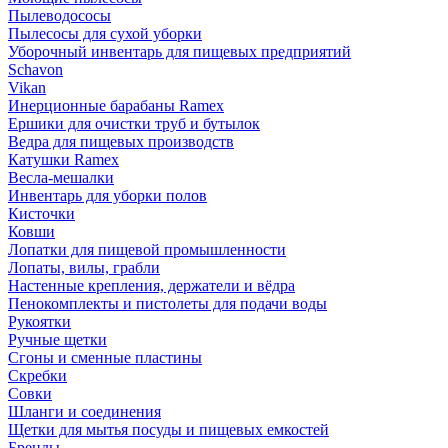
Пылеводососы
Пылесосы для сухой уборки
Уборочный инвентарь для пищевых предприятий
Schavon
Vikan
Инерционные барабаны Ramex
Ершики для очистки труб и бутылок
Ведра для пищевых производств
Катушки Ramex
Весла-мешалки
Инвентарь для уборки полов
Кисточки
Ковши
Лопатки для пищевой промышленности
Лопаты, вилы, грабли
Настенные крепления, держатели и вёдра
Пенокомплекты и пистолеты для подачи воды
Рукоятки
Ручные щетки
Сгоны и сменные пластины
Скребки
Совки
Шланги и соединения
Щетки для мытья посуды и пищевых емкостей
Бренды