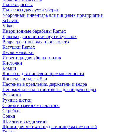
Пылеводососы
Пылесосы для сухой уборки
Уборочный инвентарь для пищевых предприятий
Schavon
Vikan
Инерционные барабаны Ramex
Ершики для очистки труб и бутылок
Ведра для пищевых производств
Катушки Ramex
Весла-мешалки
Инвентарь для уборки полов
Кисточки
Ковши
Лопатки для пищевой промышленности
Лопаты, вилы, грабли
Настенные крепления, держатели и вёдра
Пенокомплекты и пистолеты для подачи воды
Рукоятки
Ручные щетки
Сгоны и сменные пластины
Скребки
Совки
Шланги и соединения
Щетки для мытья посуды и пищевых емкостей
Бренды