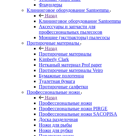
Флаундеры
Клининговое оборудование Santoemma
Назад
Клининговое оборудование Santoemma
Аксессуары и запчасти для
профессиональных пылесосов
Моющие (экстракторы) пылесосы
Протирочные материалы
Назад
Протирочные материалы
Kimberly Clark
Нетканый материал Prof paper
Протирочные материалы Veiro
Бумажные полотенца
Туалетная бумага
Протирочные салфетки
Профессиональные ножи
Назад
Профессиональные ножи
Профессиональные ножи PIRGE
Профессиональные ножи SACOPISA
Доска разделочная
Ножи для рыбы
Ножи для рубки
Поварские ножи