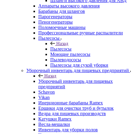
Шланги высокого давления для АВД
Аппараты высокого давления
Барабаны для шлангов
Парогенераторы
Пеногенераторы
Поломоечные машины
Профессиональные ручные распылители
Пылесосы
Назад
Пылесосы
Моющие пылесосы
Пылеводососы
Пылесосы для сухой уборки
Уборочный инвентарь для пищевых предприятий
Назад
Уборочный инвентарь для пищевых
предприятий
Schavon
Vikan
Инерционные барабаны Ramex
Ершики для очистки труб и бутылок
Ведра для пищевых производств
Катушки Ramex
Весла-мешалки
Инвентарь для уборки полов