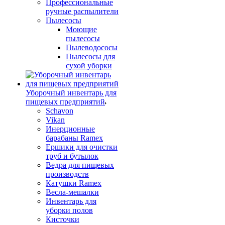
Профессиональные
ручные распылители
Пылесосы
Моющие
пылесосы
Пылеводососы
Пылесосы для
сухой уборки
Уборочный инвентарь для
пищевых предприятий
Schavon
Vikan
Инерционные
барабаны Ramex
Ершики для очистки
труб и бутылок
Ведра для пищевых
производств
Катушки Ramex
Весла-мешалки
Инвентарь для
уборки полов
Кисточки