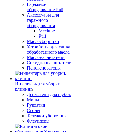
Гаражное
оборудование Puli
Аксессуары для
гаражного
оборудования
Meclube
Puli
Маслосборники
Устройства для слива
обработанного масла
Маслонагнетатели
Солидолонагнетатели
Пеногенераторы
Инвентарь для уборки,
клининг
Держатели для шубок
Мопы
Рукоятки
Сгоны
Тележки уборочные
Флаундеры