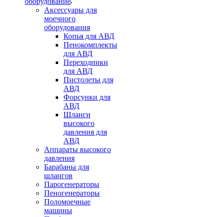
оборудование
Аксессуары для
моечного
оборудования
Копья для АВД
Пенокомплекты
для АВД
Переходники
для АВД
Пистолеты для
АВД
Форсунки для
АВД
Шланги
высокого
давления для
АВД
Аппараты высокого
давления
Барабаны для
шлангов
Парогенераторы
Пеногенераторы
Поломоечные
машины