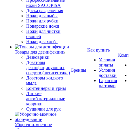
Профессиональные
ножи SACOPISA
Доска разделочная
Ножи для рыбы
Ножи для рубки
Поварские ножи
Ножи для чистки
овощей
Ножи для хлеба
Как купить
Товары для дезинфекции
Комп
Дезковрики
Условия
Дозаторы
оплаты
дезинфицирующих
Бренды
Условия
средств (антисептика)
доставки
Дозаторы жидкого
Гарантия
мыла
на товар
Контейнеры и урны
Липкие
антибактериальные
коврики
Сушилки для рук
Уборочно-моечное