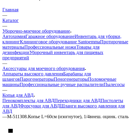
Главная
—
Каталог
—
Уборочно-моечное оборудование
Автохимия
Гаражное оборудование
Инвентарь для уборки,
клининг
Клининговое оборудование Santoemma
Протирочные
материалы
Профессиональные ножи
Товары для
дезинфекции
Уборочный инвентарь для пищевых
предприятий
—
Аксессуары для моечного оборудования
Аппараты высокого давления
Барабаны для
шлангов
Парогенераторы
Пеногенераторы
Поломоечные
машины
Профессиональные ручные распылители
Пылесосы
—
Копья для АВД
Пенокомплекты для АВД
Переходники для АВД
Пистолеты
для АВД
Форсунки для АВД
Шланги высокого давления для
АВД
—
М-511308.Копье L=60см (изогнутое), 1/4внеш. оцинк. сталь