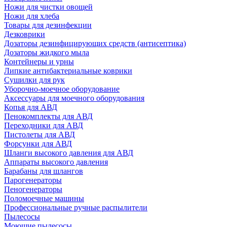
Ножи для чистки овощей
Ножи для хлеба
Товары для дезинфекции
Дезковрики
Дозаторы дезинфицирующих средств (антисептика)
Дозаторы жидкого мыла
Контейнеры и урны
Липкие антибактериальные коврики
Сушилки для рук
Уборочно-моечное оборудование
Аксессуары для моечного оборудования
Копья для АВД
Пенокомплекты для АВД
Переходники для АВД
Пистолеты для АВД
Форсунки для АВД
Шланги высокого давления для АВД
Аппараты высокого давления
Барабаны для шлангов
Парогенераторы
Пеногенераторы
Поломоечные машины
Профессиональные ручные распылители
Пылесосы
Моющие пылесосы