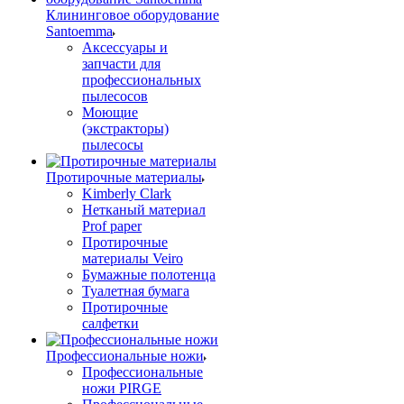
Клининговое оборудование
Santoemma
Аксессуары и
запчасти для
профессиональных
пылесосов
Моющие
(экстракторы)
пылесосы
Протирочные материалы
Kimberly Clark
Нетканый материал
Prof paper
Протирочные
материалы Veiro
Бумажные полотенца
Туалетная бумага
Протирочные
салфетки
Профессиональные ножи
Профессиональные
ножи PIRGE