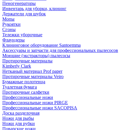
Пеногенераторы
Инвентарь для уборки, клининг
Держатели для шубок
Мопы
Рукоятки
Сгоны
Тележки уборочные
Флаундеры
Клининговое оборудование Santoemma
Аксессуары и запчасти для профессиональных пылесосов
Моющие (экстракторы) пылесосы
Протирочные материалы
Kimberly Clark
Нетканый материал Prof paper
Протирочные материалы Veiro
Бумажные полотенца
Туалетная бумага
Протирочные салфетки
Профессиональные ножи
Профессиональные ножи PIRGE
Профессиональные ножи SACOPISA
Доска разделочная
Ножи для рыбы
Ножи для рубки
Поварские ножи