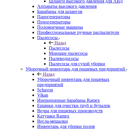
Шланги высокого давления для АВД
Аппараты высокого давления
Барабаны для шлангов
Парогенераторы
Пеногенераторы
Поломоечные машины
Профессиональные ручные распылители
Пылесосы
Назад
Пылесосы
Моющие пылесосы
Пылеводососы
Пылесосы для сухой уборки
Уборочный инвентарь для пищевых предприятий
Назад
Уборочный инвентарь для пищевых
предприятий
Schavon
Vikan
Инерционные барабаны Ramex
Ершики для очистки труб и бутылок
Ведра для пищевых производств
Катушки Ramex
Весла-мешалки
Инвентарь для уборки полов