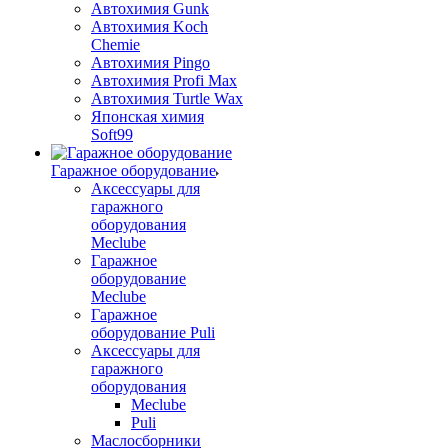
Автохимия Gunk
Автохимия Koch
Chemie
Автохимия Pingo
Автохимия Profi Max
Автохимия Turtle Wax
Японская химия
Soft99
Гаражное оборудование
Аксессуары для
гаражного
оборудования
Meclube
Гаражное
оборудование
Meclube
Гаражное
оборудование Puli
Аксессуары для
гаражного
оборудования
Meclube
Puli
Маслосборники