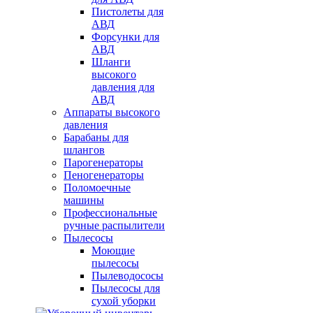
Пистолеты для
АВД
Форсунки для
АВД
Шланги
высокого
давления для
АВД
Аппараты высокого
давления
Барабаны для
шлангов
Парогенераторы
Пеногенераторы
Поломоечные
машины
Профессиональные
ручные распылители
Пылесосы
Моющие
пылесосы
Пылеводососы
Пылесосы для
сухой уборки