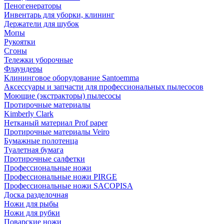
Пеногенераторы
Инвентарь для уборки, клининг
Держатели для шубок
Мопы
Рукоятки
Сгоны
Тележки уборочные
Флаундеры
Клининговое оборудование Santoemma
Аксессуары и запчасти для профессиональных пылесосов
Моющие (экстракторы) пылесосы
Протирочные материалы
Kimberly Clark
Нетканый материал Prof paper
Протирочные материалы Veiro
Бумажные полотенца
Туалетная бумага
Протирочные салфетки
Профессиональные ножи
Профессиональные ножи PIRGE
Профессиональные ножи SACOPISA
Доска разделочная
Ножи для рыбы
Ножи для рубки
Поварские ножи