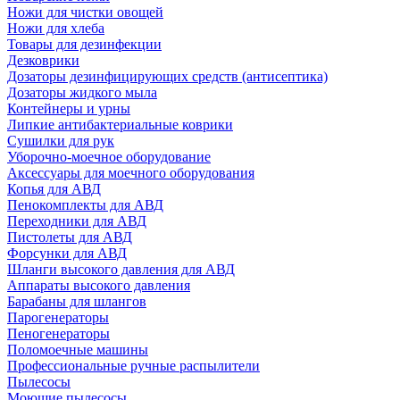
Ножи для чистки овощей
Ножи для хлеба
Товары для дезинфекции
Дезковрики
Дозаторы дезинфицирующих средств (антисептика)
Дозаторы жидкого мыла
Контейнеры и урны
Липкие антибактериальные коврики
Сушилки для рук
Уборочно-моечное оборудование
Аксессуары для моечного оборудования
Копья для АВД
Пенокомплекты для АВД
Переходники для АВД
Пистолеты для АВД
Форсунки для АВД
Шланги высокого давления для АВД
Аппараты высокого давления
Барабаны для шлангов
Парогенераторы
Пеногенераторы
Поломоечные машины
Профессиональные ручные распылители
Пылесосы
Моющие пылесосы