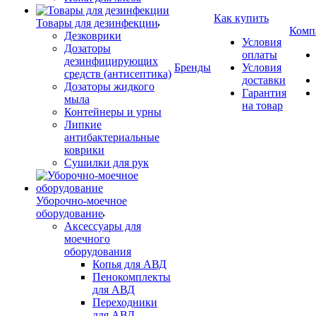
Как купить
Товары для дезинфекции
Комп
Дезковрики
Условия
Дозаторы
оплаты
дезинфицирующих
Бренды
Условия
средств (антисептика)
доставки
Дозаторы жидкого
Гарантия
мыла
на товар
Контейнеры и урны
Липкие
антибактериальные
коврики
Сушилки для рук
Уборочно-моечное
оборудование
Аксессуары для
моечного
оборудования
Копья для АВД
Пенокомплекты
для АВД
Переходники
для АВД