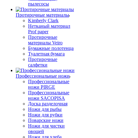
пылесосы
Протирочные материалы
Kimberly Clark
Нетканый материал
Prof paper
Протирочные
материалы Veiro
Бумажные полотенца
Туалетная бумага
Протирочные
салфетки
Профессиональные ножи
Профессиональные
ножи PIRGE
Профессиональные
ножи SACOPISA
Доска разделочная
Ножи для рыбы
Ножи для рубки
Поварские ножи
Ножи для чистки
овощей
Ножи для хлеба