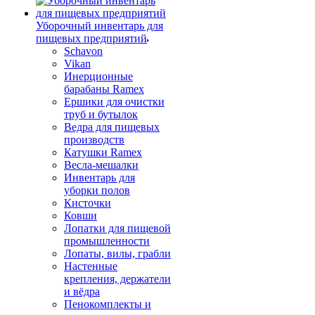
Уборочный инвентарь для
пищевых предприятий
Schavon
Vikan
Инерционные
барабаны Ramex
Ершики для очистки
труб и бутылок
Ведра для пищевых
производств
Катушки Ramex
Весла-мешалки
Инвентарь для
уборки полов
Кисточки
Ковши
Лопатки для пищевой
промышленности
Лопаты, вилы, грабли
Настенные
крепления, держатели
и вёдра
Пенокомплекты и