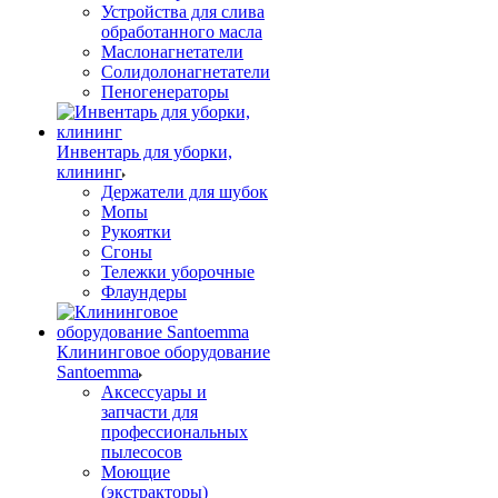
Устройства для слива
обработанного масла
Маслонагнетатели
Солидолонагнетатели
Пеногенераторы
Инвентарь для уборки,
клининг
Держатели для шубок
Мопы
Рукоятки
Сгоны
Тележки уборочные
Флаундеры
Клининговое оборудование
Santoemma
Аксессуары и
запчасти для
профессиональных
пылесосов
Моющие
(экстракторы)