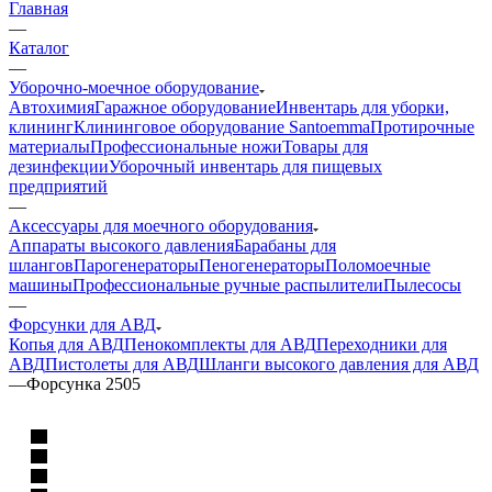
Главная
—
Каталог
—
Уборочно-моечное оборудование
Автохимия
Гаражное оборудование
Инвентарь для уборки,
клининг
Клининговое оборудование Santoemma
Протирочные
материалы
Профессиональные ножи
Товары для
дезинфекции
Уборочный инвентарь для пищевых
предприятий
—
Аксессуары для моечного оборудования
Аппараты высокого давления
Барабаны для
шлангов
Парогенераторы
Пеногенераторы
Поломоечные
машины
Профессиональные ручные распылители
Пылесосы
—
Форсунки для АВД
Копья для АВД
Пенокомплекты для АВД
Переходники для
АВД
Пистолеты для АВД
Шланги высокого давления для АВД
—
Форсунка 2505