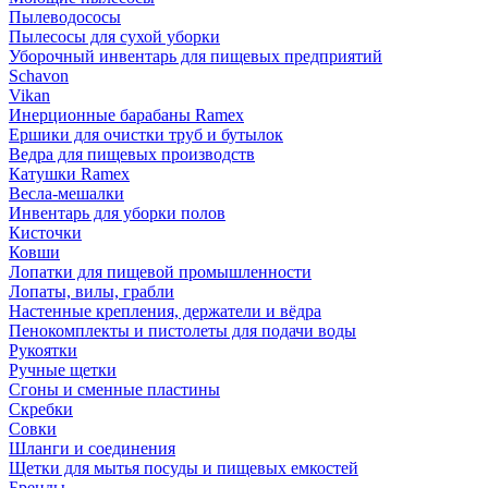
Пылеводососы
Пылесосы для сухой уборки
Уборочный инвентарь для пищевых предприятий
Schavon
Vikan
Инерционные барабаны Ramex
Ершики для очистки труб и бутылок
Ведра для пищевых производств
Катушки Ramex
Весла-мешалки
Инвентарь для уборки полов
Кисточки
Ковши
Лопатки для пищевой промышленности
Лопаты, вилы, грабли
Настенные крепления, держатели и вёдра
Пенокомплекты и пистолеты для подачи воды
Рукоятки
Ручные щетки
Сгоны и сменные пластины
Скребки
Совки
Шланги и соединения
Щетки для мытья посуды и пищевых емкостей
Бренды