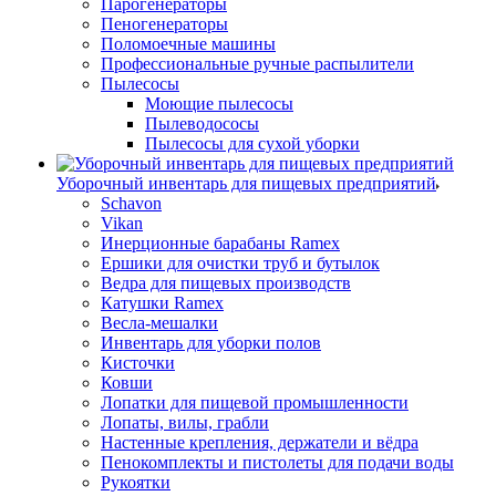
Парогенераторы
Пеногенераторы
Поломоечные машины
Профессиональные ручные распылители
Пылесосы
Моющие пылесосы
Пылеводососы
Пылесосы для сухой уборки
Уборочный инвентарь для пищевых предприятий
Schavon
Vikan
Инерционные барабаны Ramex
Ершики для очистки труб и бутылок
Ведра для пищевых производств
Катушки Ramex
Весла-мешалки
Инвентарь для уборки полов
Кисточки
Ковши
Лопатки для пищевой промышленности
Лопаты, вилы, грабли
Настенные крепления, держатели и вёдра
Пенокомплекты и пистолеты для подачи воды
Рукоятки