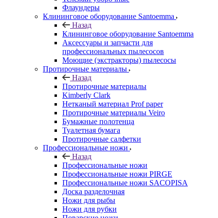
Флаундеры
Клининговое оборудование Santoemma
Назад
Клининговое оборудование Santoemma
Аксессуары и запчасти для
профессиональных пылесосов
Моющие (экстракторы) пылесосы
Протирочные материалы
Назад
Протирочные материалы
Kimberly Clark
Нетканый материал Prof paper
Протирочные материалы Veiro
Бумажные полотенца
Туалетная бумага
Протирочные салфетки
Профессиональные ножи
Назад
Профессиональные ножи
Профессиональные ножи PIRGE
Профессиональные ножи SACOPISA
Доска разделочная
Ножи для рыбы
Ножи для рубки
Поварские ножи