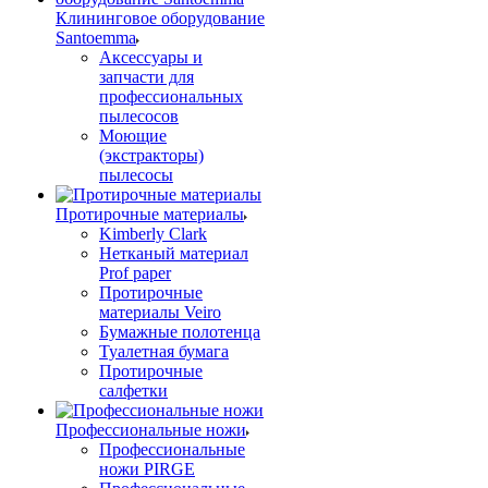
Клининговое оборудование
Santoemma
Аксессуары и
запчасти для
профессиональных
пылесосов
Моющие
(экстракторы)
пылесосы
Протирочные материалы
Kimberly Clark
Нетканый материал
Prof paper
Протирочные
материалы Veiro
Бумажные полотенца
Туалетная бумага
Протирочные
салфетки
Профессиональные ножи
Профессиональные
ножи PIRGE