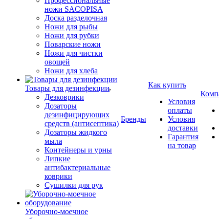
Профессиональные
ножи SACOPISA
Доска разделочная
Ножи для рыбы
Ножи для рубки
Поварские ножи
Ножи для чистки
овощей
Ножи для хлеба
Как купить
Товары для дезинфекции
Комп
Дезковрики
Условия
Дозаторы
оплаты
дезинфицирующих
Бренды
Условия
средств (антисептика)
доставки
Дозаторы жидкого
Гарантия
мыла
на товар
Контейнеры и урны
Липкие
антибактериальные
коврики
Сушилки для рук
Уборочно-моечное