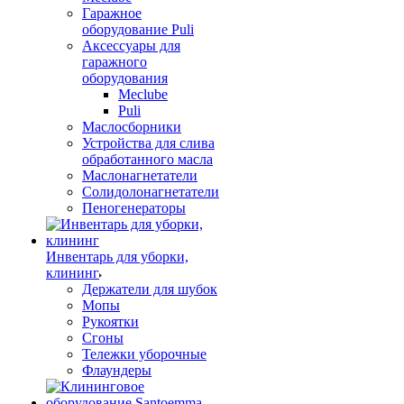
Гаражное
оборудование Puli
Аксессуары для
гаражного
оборудования
Meclube
Puli
Маслосборники
Устройства для слива
обработанного масла
Маслонагнетатели
Солидолонагнетатели
Пеногенераторы
Инвентарь для уборки,
клининг
Держатели для шубок
Мопы
Рукоятки
Сгоны
Тележки уборочные
Флаундеры