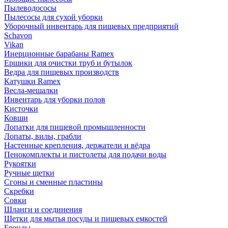
Пылеводососы
Пылесосы для сухой уборки
Уборочный инвентарь для пищевых предприятий
Schavon
Vikan
Инерционные барабаны Ramex
Ершики для очистки труб и бутылок
Ведра для пищевых производств
Катушки Ramex
Весла-мешалки
Инвентарь для уборки полов
Кисточки
Ковши
Лопатки для пищевой промышленности
Лопаты, вилы, грабли
Настенные крепления, держатели и вёдра
Пенокомплекты и пистолеты для подачи воды
Рукоятки
Ручные щетки
Сгоны и сменные пластины
Скребки
Совки
Шланги и соединения
Щетки для мытья посуды и пищевых емкостей
Бренды