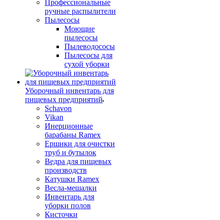
Профессиональные
ручные распылители
Пылесосы
Моющие
пылесосы
Пылеводососы
Пылесосы для
сухой уборки
Уборочный инвентарь для
пищевых предприятий
Schavon
Vikan
Инерционные
барабаны Ramex
Ершики для очистки
труб и бутылок
Ведра для пищевых
производств
Катушки Ramex
Весла-мешалки
Инвентарь для
уборки полов
Кисточки