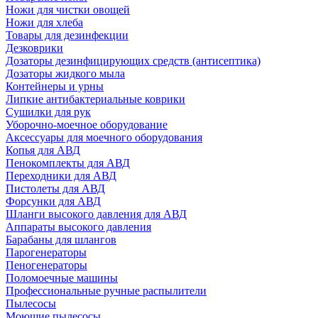
Ножи для чистки овощей
Ножи для хлеба
Товары для дезинфекции
Дезковрики
Дозаторы дезинфицирующих средств (антисептика)
Дозаторы жидкого мыла
Контейнеры и урны
Липкие антибактериальные коврики
Сушилки для рук
Уборочно-моечное оборудование
Аксессуары для моечного оборудования
Копья для АВД
Пенокомплекты для АВД
Переходники для АВД
Пистолеты для АВД
Форсунки для АВД
Шланги высокого давления для АВД
Аппараты высокого давления
Барабаны для шлангов
Парогенераторы
Пеногенераторы
Поломоечные машины
Профессиональные ручные распылители
Пылесосы
Моющие пылесосы