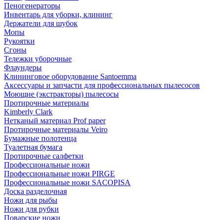
Пеногенераторы
Инвентарь для уборки, клининг
Держатели для шубок
Мопы
Рукоятки
Сгоны
Тележки уборочные
Флаундеры
Клининговое оборудование Santoemma
Аксессуары и запчасти для профессиональных пылесосов
Моющие (экстракторы) пылесосы
Протирочные материалы
Kimberly Clark
Нетканый материал Prof paper
Протирочные материалы Veiro
Бумажные полотенца
Туалетная бумага
Протирочные салфетки
Профессиональные ножи
Профессиональные ножи PIRGE
Профессиональные ножи SACOPISA
Доска разделочная
Ножи для рыбы
Ножи для рубки
Поварские ножи