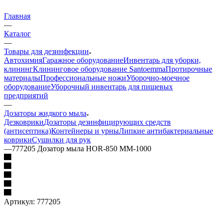
Главная
—
Каталог
—
Товары для дезинфекции
Автохимия
Гаражное оборудование
Инвентарь для уборки,
клининг
Клининговое оборудование Santoemma
Протирочные
материалы
Профессиональные ножи
Уборочно-моечное
оборудование
Уборочный инвентарь для пищевых
предприятий
—
Дозаторы жидкого мыла
Дезковрики
Дозаторы дезинфицирующих средств
(антисептика)
Контейнеры и урны
Липкие антибактериальные
коврики
Сушилки для рук
—
777205 Дозатор мыла HOR-850 MM-1000
Артикул:
777205