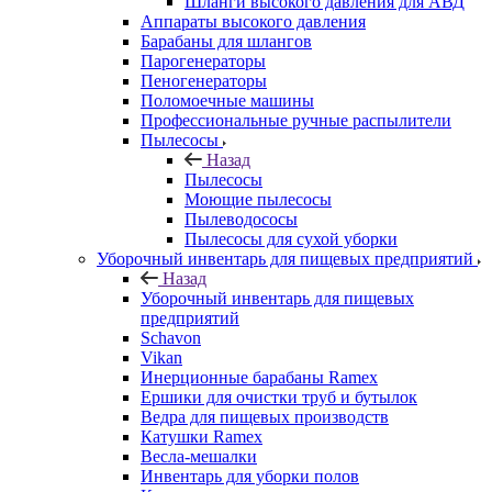
Шланги высокого давления для АВД
Аппараты высокого давления
Барабаны для шлангов
Парогенераторы
Пеногенераторы
Поломоечные машины
Профессиональные ручные распылители
Пылесосы
Назад
Пылесосы
Моющие пылесосы
Пылеводососы
Пылесосы для сухой уборки
Уборочный инвентарь для пищевых предприятий
Назад
Уборочный инвентарь для пищевых
предприятий
Schavon
Vikan
Инерционные барабаны Ramex
Ершики для очистки труб и бутылок
Ведра для пищевых производств
Катушки Ramex
Весла-мешалки
Инвентарь для уборки полов