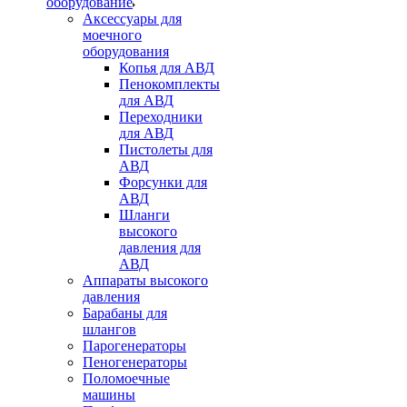
оборудование
Аксессуары для
моечного
оборудования
Копья для АВД
Пенокомплекты
для АВД
Переходники
для АВД
Пистолеты для
АВД
Форсунки для
АВД
Шланги
высокого
давления для
АВД
Аппараты высокого
давления
Барабаны для
шлангов
Парогенераторы
Пеногенераторы
Поломоечные
машины