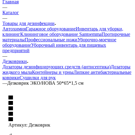
Главная
—
Каталог
—
Товары для дезинфекции
Автохимия
Гаражное оборудование
Инвентарь для уборки,
клининг
Клининговое оборудование Santoemma
Протирочные
материалы
Профессиональные ножи
Уборочно-моечное
оборудование
Уборочный инвентарь для пищевых
предприятий
—
Дезковрики
Дозаторы дезинфицирующих средств (антисептика)
Дозаторы
жидкого мыла
Контейнеры и урны
Липкие антибактериальные
коврики
Сушилки для рук
—
Дезковрик ЭКО/НОВА 50*65*1,5 см
Артикул:
Дезковрик