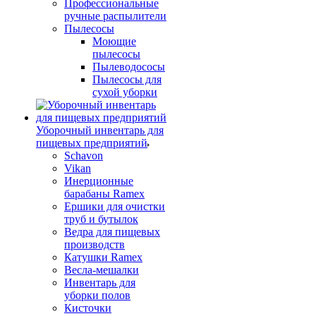
Профессиональные
ручные распылители
Пылесосы
Моющие
пылесосы
Пылеводососы
Пылесосы для
сухой уборки
Уборочный инвентарь для
пищевых предприятий
Schavon
Vikan
Инерционные
барабаны Ramex
Ершики для очистки
труб и бутылок
Ведра для пищевых
производств
Катушки Ramex
Весла-мешалки
Инвентарь для
уборки полов
Кисточки