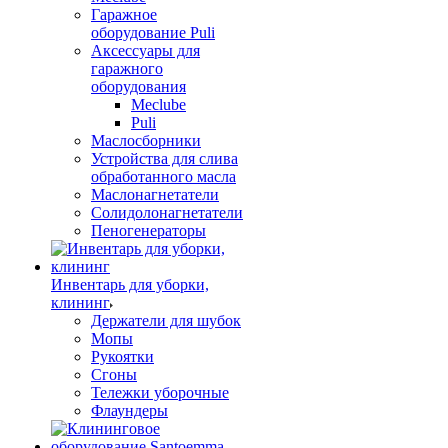
Гаражное
оборудование Puli
Аксессуары для
гаражного
оборудования
Meclube
Puli
Маслосборники
Устройства для слива
обработанного масла
Маслонагнетатели
Солидолонагнетатели
Пеногенераторы
Инвентарь для уборки,
клининг
Держатели для шубок
Мопы
Рукоятки
Сгоны
Тележки уборочные
Флаундеры