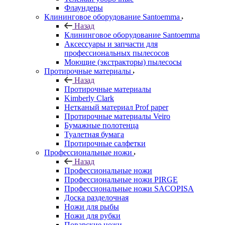
Флаундеры
Клининговое оборудование Santoemma
Назад
Клининговое оборудование Santoemma
Аксессуары и запчасти для
профессиональных пылесосов
Моющие (экстракторы) пылесосы
Протирочные материалы
Назад
Протирочные материалы
Kimberly Clark
Нетканый материал Prof paper
Протирочные материалы Veiro
Бумажные полотенца
Туалетная бумага
Протирочные салфетки
Профессиональные ножи
Назад
Профессиональные ножи
Профессиональные ножи PIRGE
Профессиональные ножи SACOPISA
Доска разделочная
Ножи для рыбы
Ножи для рубки
Поварские ножи