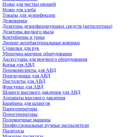
Ножи для чистки овощей
Ножи для хлеба
Товары для дезинфекции
Дезковрики
Дозаторы дезинфицирующих средств (антисептика)
Дозаторы жидкого мыла
Контейнеры и урны
Липкие антибактериальные коврики
Сушилки для рук
Уборочно-моечное оборудование
Аксессуары для моечного оборудования
Копья для АВД
Пенокомплекты для АВД
Переходники для АВД
Пистолеты для АВД
Форсунки для АВД
Шланги высокого давления для АВД
Аппараты высокого давления
Барабаны для шлангов
Парогенераторы
Пеногенераторы
Поломоечные машины
Профессиональные ручные распылители
Пылесосы
Моющие пылесосы