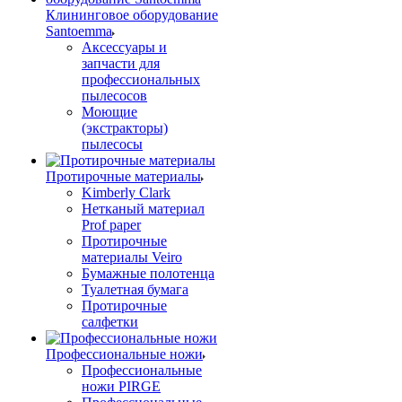
Клининговое оборудование
Santoemma
Аксессуары и
запчасти для
профессиональных
пылесосов
Моющие
(экстракторы)
пылесосы
Протирочные материалы
Kimberly Clark
Нетканый материал
Prof paper
Протирочные
материалы Veiro
Бумажные полотенца
Туалетная бумага
Протирочные
салфетки
Профессиональные ножи
Профессиональные
ножи PIRGE