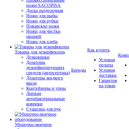
Профессиональные
ножи SACOPISA
Доска разделочная
Ножи для рыбы
Ножи для рубки
Поварские ножи
Ножи для чистки
овощей
Ножи для хлеба
Как купить
Товары для дезинфекции
Комп
Дезковрики
Условия
Дозаторы
оплаты
дезинфицирующих
Бренды
Условия
средств (антисептика)
доставки
Дозаторы жидкого
Гарантия
мыла
на товар
Контейнеры и урны
Липкие
антибактериальные
коврики
Сушилки для рук
Уборочно-моечное