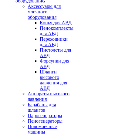
оборудование
Аксессуары для
моечного
оборудования
Копья для АВД
Пенокомплекты
для АВД
Переходники
для АВД
Пистолеты для
АВД
Форсунки для
АВД
Шланги
высокого
давления для
АВД
Аппараты высокого
давления
Барабаны для
шлангов
Парогенераторы
Пеногенераторы
Поломоечные
машины