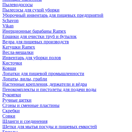
Пылеводососы
Пылесосы для сухой уборки
Уборочный инвентарь для пищевых предприятий
Schavon
Vikan
Инерционные барабаны Ramex
Ершики для очистки труб и бутылок
Ведра для пищевых производств
Катушки Ramex
Весла-мешалки
Инвентарь для уборки полов
Кисточки
Ковши
Лопатки для пищевой промышленности
Лопаты, вилы, грабли
Настенные крепления, держатели и вёдра
Пенокомплекты и пистолеты для подачи воды
Рукоятки
Ручные щетки
Сгоны и сменные пластины
Скребки
Совки
Шланги и соединения
Щетки для мытья посуды и пищевых емкостей
Бренды