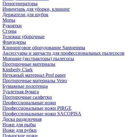
Пеногенераторы
Инвентарь для уборки, клининг
Держатели для шубок
Мопы
Рукоятки
Сгоны
Тележки уборочные
Флаундеры
Клининговое оборудование Santoemma
Аксессуары и запчасти для профессиональных пылесосов
Моющие (экстракторы) пылесосы
Протирочные материалы
Kimberly Clark
Нетканый материал Prof paper
Протирочные материалы Veiro
Бумажные полотенца
Туалетная бумага
Протирочные салфетки
Профессиональные ножи
Профессиональные ножи PIRGE
Профессиональные ножи SACOPISA
Доска разделочная
Ножи для рыбы
Ножи для рубки
Поварские ножи