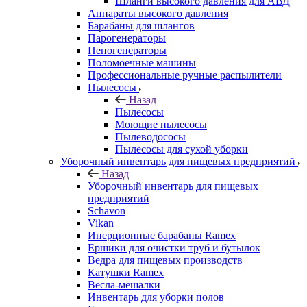
Шланги высокого давления для АВД
Аппараты высокого давления
Барабаны для шлангов
Парогенераторы
Пеногенераторы
Поломоечные машины
Профессиональные ручные распылители
Пылесосы
Назад
Пылесосы
Моющие пылесосы
Пылеводососы
Пылесосы для сухой уборки
Уборочный инвентарь для пищевых предприятий
Назад
Уборочный инвентарь для пищевых
предприятий
Schavon
Vikan
Инерционные барабаны Ramex
Ершики для очистки труб и бутылок
Ведра для пищевых производств
Катушки Ramex
Весла-мешалки
Инвентарь для уборки полов