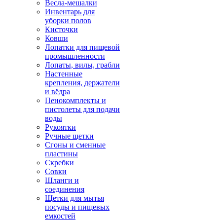
Весла-мешалки
Инвентарь для
уборки полов
Кисточки
Ковши
Лопатки для пищевой
промышленности
Лопаты, вилы, грабли
Настенные
крепления, держатели
и вёдра
Пенокомплекты и
пистолеты для подачи
воды
Рукоятки
Ручные щетки
Сгоны и сменные
пластины
Скребки
Совки
Шланги и
соединения
Щетки для мытья
посуды и пищевых
емкостей