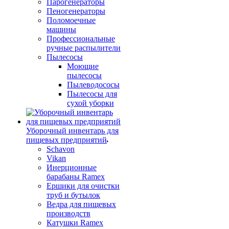
Парогенераторы
Пеногенераторы
Поломоечные
машины
Профессиональные
ручные распылители
Пылесосы
Моющие
пылесосы
Пылеводососы
Пылесосы для
сухой уборки
Уборочный инвентарь для
пищевых предприятий
Schavon
Vikan
Инерционные
барабаны Ramex
Ершики для очистки
труб и бутылок
Ведра для пищевых
производств
Катушки Ramex