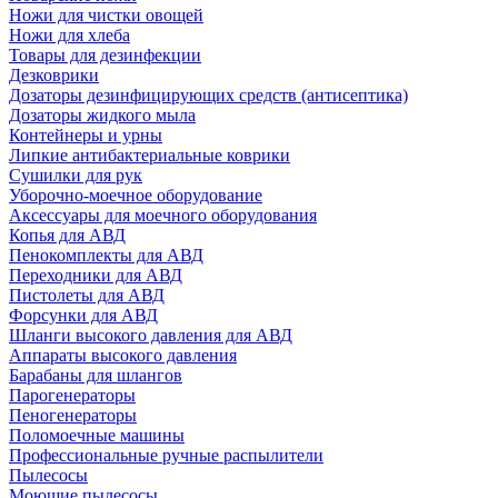
Ножи для чистки овощей
Ножи для хлеба
Товары для дезинфекции
Дезковрики
Дозаторы дезинфицирующих средств (антисептика)
Дозаторы жидкого мыла
Контейнеры и урны
Липкие антибактериальные коврики
Сушилки для рук
Уборочно-моечное оборудование
Аксессуары для моечного оборудования
Копья для АВД
Пенокомплекты для АВД
Переходники для АВД
Пистолеты для АВД
Форсунки для АВД
Шланги высокого давления для АВД
Аппараты высокого давления
Барабаны для шлангов
Парогенераторы
Пеногенераторы
Поломоечные машины
Профессиональные ручные распылители
Пылесосы
Моющие пылесосы