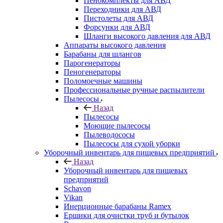
Пенокомплекты для АВД
Переходники для АВД
Пистолеты для АВД
Форсунки для АВД
Шланги высокого давления для АВД
Аппараты высокого давления
Барабаны для шлангов
Парогенераторы
Пеногенераторы
Поломоечные машины
Профессиональные ручные распылители
Пылесосы
Назад
Пылесосы
Моющие пылесосы
Пылеводососы
Пылесосы для сухой уборки
Уборочный инвентарь для пищевых предприятий
Назад
Уборочный инвентарь для пищевых
предприятий
Schavon
Vikan
Инерционные барабаны Ramex
Ершики для очистки труб и бутылок