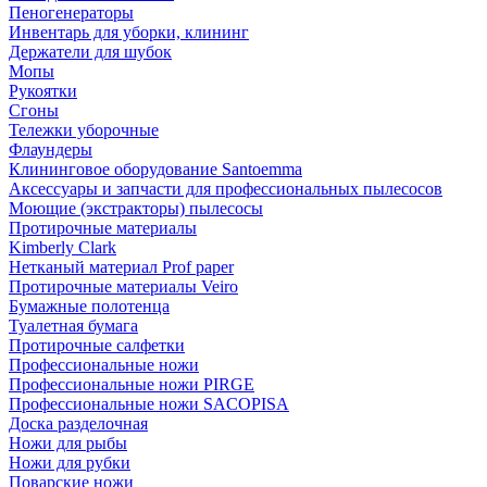
Пеногенераторы
Инвентарь для уборки, клининг
Держатели для шубок
Мопы
Рукоятки
Сгоны
Тележки уборочные
Флаундеры
Клининговое оборудование Santoemma
Аксессуары и запчасти для профессиональных пылесосов
Моющие (экстракторы) пылесосы
Протирочные материалы
Kimberly Clark
Нетканый материал Prof paper
Протирочные материалы Veiro
Бумажные полотенца
Туалетная бумага
Протирочные салфетки
Профессиональные ножи
Профессиональные ножи PIRGE
Профессиональные ножи SACOPISA
Доска разделочная
Ножи для рыбы
Ножи для рубки
Поварские ножи