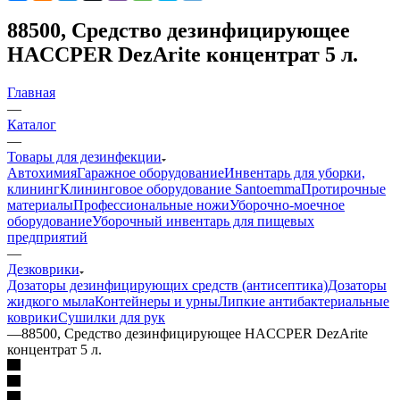
88500, Средство дезинфицирующее
HACCPER DezArite концентрат 5 л.
Главная
—
Каталог
—
Товары для дезинфекции
Автохимия
Гаражное оборудование
Инвентарь для уборки,
клининг
Клининговое оборудование Santoemma
Протирочные
материалы
Профессиональные ножи
Уборочно-моечное
оборудование
Уборочный инвентарь для пищевых
предприятий
—
Дезковрики
Дозаторы дезинфицирующих средств (антисептика)
Дозаторы
жидкого мыла
Контейнеры и урны
Липкие антибактериальные
коврики
Сушилки для рук
—
88500, Средство дезинфицирующее HACCPER DezArite
концентрат 5 л.