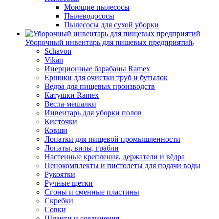
Моющие пылесосы
Пылеводососы
Пылесосы для сухой уборки
Уборочный инвентарь для пищевых предприятий
Schavon
Vikan
Инерционные барабаны Ramex
Ершики для очистки труб и бутылок
Ведра для пищевых производств
Катушки Ramex
Весла-мешалки
Инвентарь для уборки полов
Кисточки
Ковши
Лопатки для пищевой промышленности
Лопаты, вилы, грабли
Настенные крепления, держатели и вёдра
Пенокомплекты и пистолеты для подачи воды
Рукоятки
Ручные щетки
Сгоны и сменные пластины
Скребки
Совки
Шланги и соединения