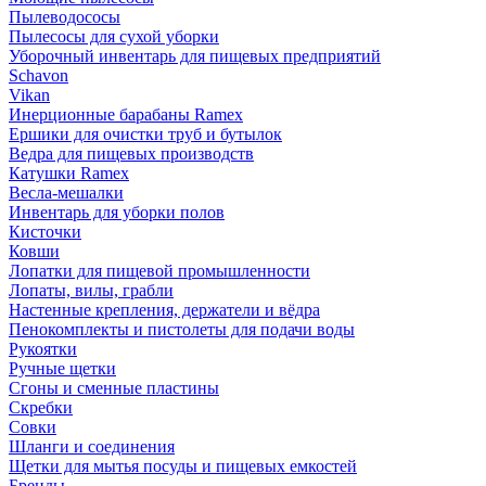
Пылеводососы
Пылесосы для сухой уборки
Уборочный инвентарь для пищевых предприятий
Schavon
Vikan
Инерционные барабаны Ramex
Ершики для очистки труб и бутылок
Ведра для пищевых производств
Катушки Ramex
Весла-мешалки
Инвентарь для уборки полов
Кисточки
Ковши
Лопатки для пищевой промышленности
Лопаты, вилы, грабли
Настенные крепления, держатели и вёдра
Пенокомплекты и пистолеты для подачи воды
Рукоятки
Ручные щетки
Сгоны и сменные пластины
Скребки
Совки
Шланги и соединения
Щетки для мытья посуды и пищевых емкостей
Бренды