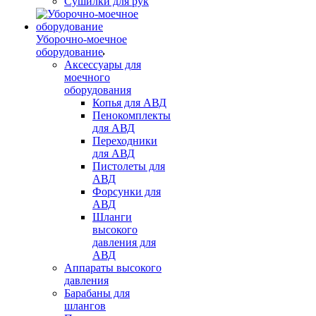
Сушилки для рук
Уборочно-моечное
оборудование
Аксессуары для
моечного
оборудования
Копья для АВД
Пенокомплекты
для АВД
Переходники
для АВД
Пистолеты для
АВД
Форсунки для
АВД
Шланги
высокого
давления для
АВД
Аппараты высокого
давления
Барабаны для
шлангов