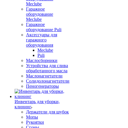
Meclube
Гаражное
оборудование
Meclube
Гаражное
оборудование Puli
Аксессуары для
гаражного
оборудования
Meclube
Puli
Маслосборники
Устройства для слива
обработанного масла
Маслонагнетатели
Солидолонагнетатели
Пеногенераторы
Инвентарь для уборки,
клининг
Держатели для шубок
Мопы
Рукоятки
Сгоны