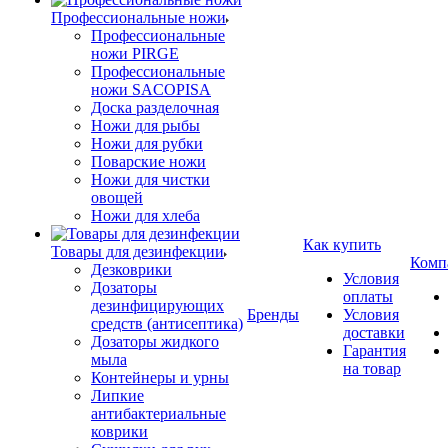
Профессиональные ножи
Профессиональные
ножи PIRGE
Профессиональные
ножи SACOPISA
Доска разделочная
Ножи для рыбы
Ножи для рубки
Поварские ножи
Ножи для чистки
овощей
Ножи для хлеба
Как купить
Товары для дезинфекции
Комп
Дезковрики
Условия
Дозаторы
оплаты
дезинфицирующих
Бренды
Условия
средств (антисептика)
доставки
Дозаторы жидкого
Гарантия
мыла
на товар
Контейнеры и урны
Липкие
антибактериальные
коврики