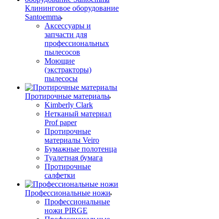
Клининговое оборудование
Santoemma
Аксессуары и
запчасти для
профессиональных
пылесосов
Моющие
(экстракторы)
пылесосы
Протирочные материалы
Kimberly Clark
Нетканый материал
Prof paper
Протирочные
материалы Veiro
Бумажные полотенца
Туалетная бумага
Протирочные
салфетки
Профессиональные ножи
Профессиональные
ножи PIRGE