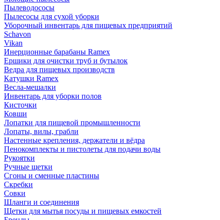
Пылеводососы
Пылесосы для сухой уборки
Уборочный инвентарь для пищевых предприятий
Schavon
Vikan
Инерционные барабаны Ramex
Ершики для очистки труб и бутылок
Ведра для пищевых производств
Катушки Ramex
Весла-мешалки
Инвентарь для уборки полов
Кисточки
Ковши
Лопатки для пищевой промышленности
Лопаты, вилы, грабли
Настенные крепления, держатели и вёдра
Пенокомплекты и пистолеты для подачи воды
Рукоятки
Ручные щетки
Сгоны и сменные пластины
Скребки
Совки
Шланги и соединения
Щетки для мытья посуды и пищевых емкостей
Бренды