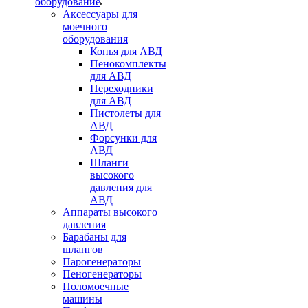
оборудование
Аксессуары для
моечного
оборудования
Копья для АВД
Пенокомплекты
для АВД
Переходники
для АВД
Пистолеты для
АВД
Форсунки для
АВД
Шланги
высокого
давления для
АВД
Аппараты высокого
давления
Барабаны для
шлангов
Парогенераторы
Пеногенераторы
Поломоечные
машины