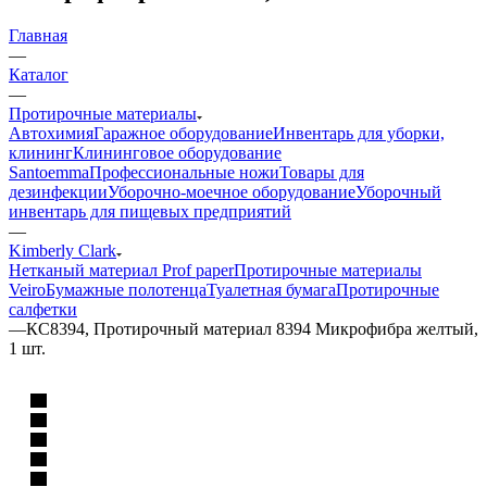
Главная
—
Каталог
—
Протирочные материалы
Автохимия
Гаражное оборудование
Инвентарь для уборки,
клининг
Клининговое оборудование
Santoemma
Профессиональные ножи
Товары для
дезинфекции
Уборочно-моечное оборудование
Уборочный
инвентарь для пищевых предприятий
—
Kimberly Clark
Нетканый материал Prof paper
Протирочные материалы
Veiro
Бумажные полотенца
Туалетная бумага
Протирочные
салфетки
—
КС8394, Протирочный материал 8394 Микрофибра желтый,
1 шт.