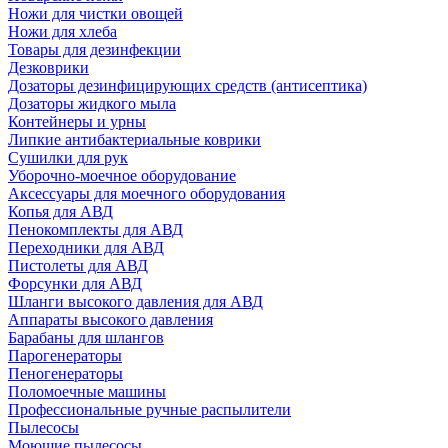
Ножи для чистки овощей
Ножи для хлеба
Товары для дезинфекции
Дезковрики
Дозаторы дезинфицирующих средств (антисептика)
Дозаторы жидкого мыла
Контейнеры и урны
Липкие антибактериальные коврики
Сушилки для рук
Уборочно-моечное оборудование
Аксессуары для моечного оборудования
Копья для АВД
Пенокомплекты для АВД
Переходники для АВД
Пистолеты для АВД
Форсунки для АВД
Шланги высокого давления для АВД
Аппараты высокого давления
Барабаны для шлангов
Парогенераторы
Пеногенераторы
Поломоечные машины
Профессиональные ручные распылители
Пылесосы
Моющие пылесосы