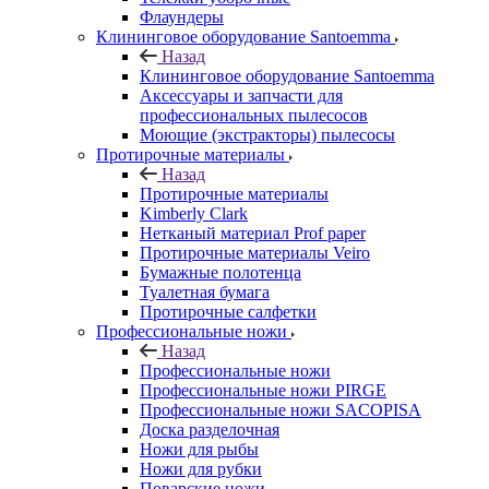
Флаундеры
Клининговое оборудование Santoemma
Назад
Клининговое оборудование Santoemma
Аксессуары и запчасти для
профессиональных пылесосов
Моющие (экстракторы) пылесосы
Протирочные материалы
Назад
Протирочные материалы
Kimberly Clark
Нетканый материал Prof paper
Протирочные материалы Veiro
Бумажные полотенца
Туалетная бумага
Протирочные салфетки
Профессиональные ножи
Назад
Профессиональные ножи
Профессиональные ножи PIRGE
Профессиональные ножи SACOPISA
Доска разделочная
Ножи для рыбы
Ножи для рубки
Поварские ножи