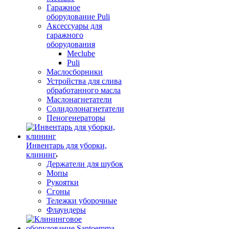
Гаражное
оборудование Puli
Аксессуары для
гаражного
оборудования
Meclube
Puli
Маслосборники
Устройства для слива
обработанного масла
Маслонагнетатели
Солидолонагнетатели
Пеногенераторы
Инвентарь для уборки,
клининг
Держатели для шубок
Мопы
Рукоятки
Сгоны
Тележки уборочные
Флаундеры