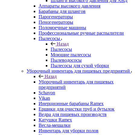
Шланги высокого давления для АВД
Аппараты высокого давления
Барабаны для шлангов
Парогенераторы
Пеногенераторы
Поломоечные машины
Профессиональные ручные распылители
Пылесосы
Назад
Пылесосы
Моющие пылесосы
Пылеводососы
Пылесосы для сухой уборки
Уборочный инвентарь для пищевых предприятий
Назад
Уборочный инвентарь для пищевых
предприятий
Schavon
Vikan
Инерционные барабаны Ramex
Ершики для очистки труб и бутылок
Ведра для пищевых производств
Катушки Ramex
Весла-мешалки
Инвентарь для уборки полов