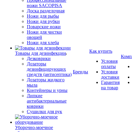
Профессиональные
ножи SACOPISA
Доска разделочная
Ножи для рыбы
Ножи для рубки
Поварские ножи
Ножи для чистки
овощей
Ножи для хлеба
Как купить
Товары для дезинфекции
Комп
Дезковрики
Условия
Дозаторы
оплаты
дезинфицирующих
Бренды
Условия
средств (антисептика)
доставки
Дозаторы жидкого
Гарантия
мыла
на товар
Контейнеры и урны
Липкие
антибактериальные
коврики
Сушилки для рук
Уборочно-моечное