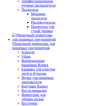
Профессиональные
ручные распылители
Пылесосы
Моющие
пылесосы
Пылеводососы
Пылесосы для
сухой уборки
Уборочный инвентарь для
пищевых предприятий
Schavon
Vikan
Инерционные
барабаны Ramex
Ершики для очистки
труб и бутылок
Ведра для пищевых
производств
Катушки Ramex
Весла-мешалки
Инвентарь для
уборки полов
Кисточки