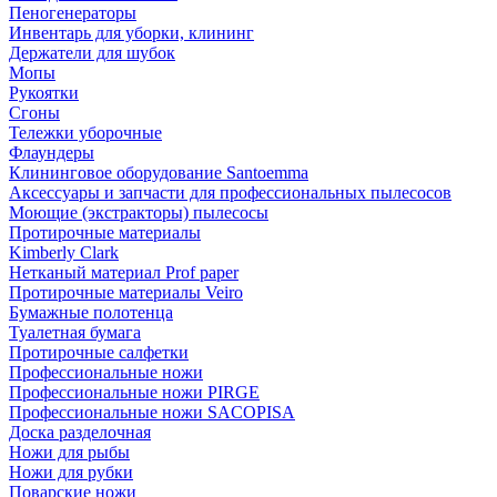
Пеногенераторы
Инвентарь для уборки, клининг
Держатели для шубок
Мопы
Рукоятки
Сгоны
Тележки уборочные
Флаундеры
Клининговое оборудование Santoemma
Аксессуары и запчасти для профессиональных пылесосов
Моющие (экстракторы) пылесосы
Протирочные материалы
Kimberly Clark
Нетканый материал Prof paper
Протирочные материалы Veiro
Бумажные полотенца
Туалетная бумага
Протирочные салфетки
Профессиональные ножи
Профессиональные ножи PIRGE
Профессиональные ножи SACOPISA
Доска разделочная
Ножи для рыбы
Ножи для рубки
Поварские ножи