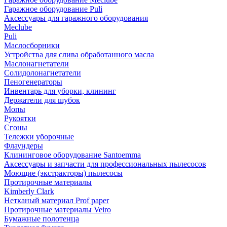
Гаражное оборудование Puli
Аксессуары для гаражного оборудования
Meclube
Puli
Маслосборники
Устройства для слива обработанного масла
Маслонагнетатели
Солидолонагнетатели
Пеногенераторы
Инвентарь для уборки, клининг
Держатели для шубок
Мопы
Рукоятки
Сгоны
Тележки уборочные
Флаундеры
Клининговое оборудование Santoemma
Аксессуары и запчасти для профессиональных пылесосов
Моющие (экстракторы) пылесосы
Протирочные материалы
Kimberly Clark
Нетканый материал Prof paper
Протирочные материалы Veiro
Бумажные полотенца