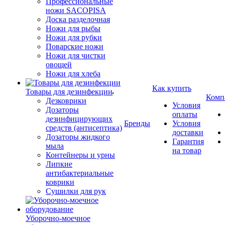
Профессиональные
ножи SACOPISA
Доска разделочная
Ножи для рыбы
Ножи для рубки
Поварские ножи
Ножи для чистки
овощей
Ножи для хлеба
Как купить
Товары для дезинфекции
Комп
Дезковрики
Условия
Дозаторы
оплаты
дезинфицирующих
Бренды
Условия
средств (антисептика)
доставки
Дозаторы жидкого
Гарантия
мыла
на товар
Контейнеры и урны
Липкие
антибактериальные
коврики
Сушилки для рук
Уборочно-моечное