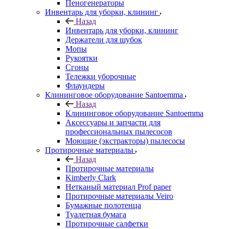
Пеногенераторы
Инвентарь для уборки, клининг
Назад
Инвентарь для уборки, клининг
Держатели для шубок
Мопы
Рукоятки
Сгоны
Тележки уборочные
Флаундеры
Клининговое оборудование Santoemma
Назад
Клининговое оборудование Santoemma
Аксессуары и запчасти для
профессиональных пылесосов
Моющие (экстракторы) пылесосы
Протирочные материалы
Назад
Протирочные материалы
Kimberly Clark
Нетканый материал Prof paper
Протирочные материалы Veiro
Бумажные полотенца
Туалетная бумага
Протирочные салфетки