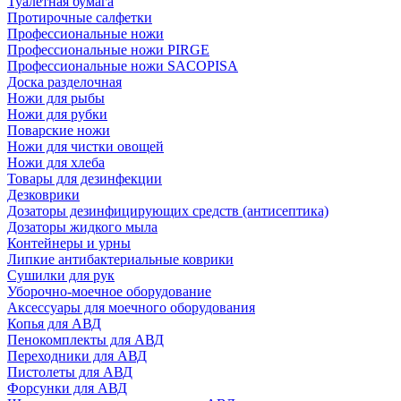
Туалетная бумага
Протирочные салфетки
Профессиональные ножи
Профессиональные ножи PIRGE
Профессиональные ножи SACOPISA
Доска разделочная
Ножи для рыбы
Ножи для рубки
Поварские ножи
Ножи для чистки овощей
Ножи для хлеба
Товары для дезинфекции
Дезковрики
Дозаторы дезинфицирующих средств (антисептика)
Дозаторы жидкого мыла
Контейнеры и урны
Липкие антибактериальные коврики
Сушилки для рук
Уборочно-моечное оборудование
Аксессуары для моечного оборудования
Копья для АВД
Пенокомплекты для АВД
Переходники для АВД
Пистолеты для АВД
Форсунки для АВД