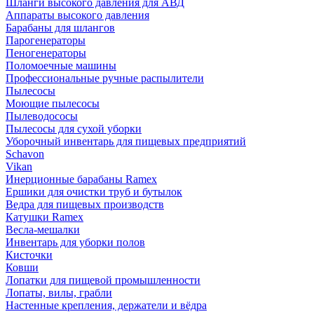
Шланги высокого давления для АВД
Аппараты высокого давления
Барабаны для шлангов
Парогенераторы
Пеногенераторы
Поломоечные машины
Профессиональные ручные распылители
Пылесосы
Моющие пылесосы
Пылеводососы
Пылесосы для сухой уборки
Уборочный инвентарь для пищевых предприятий
Schavon
Vikan
Инерционные барабаны Ramex
Ершики для очистки труб и бутылок
Ведра для пищевых производств
Катушки Ramex
Весла-мешалки
Инвентарь для уборки полов
Кисточки
Ковши
Лопатки для пищевой промышленности
Лопаты, вилы, грабли
Настенные крепления, держатели и вёдра