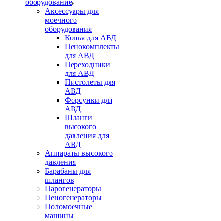
оборудование
Аксессуары для
моечного
оборудования
Копья для АВД
Пенокомплекты
для АВД
Переходники
для АВД
Пистолеты для
АВД
Форсунки для
АВД
Шланги
высокого
давления для
АВД
Аппараты высокого
давления
Барабаны для
шлангов
Парогенераторы
Пеногенераторы
Поломоечные
машины