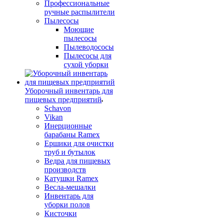
Профессиональные
ручные распылители
Пылесосы
Моющие
пылесосы
Пылеводососы
Пылесосы для
сухой уборки
Уборочный инвентарь для
пищевых предприятий
Schavon
Vikan
Инерционные
барабаны Ramex
Ершики для очистки
труб и бутылок
Ведра для пищевых
производств
Катушки Ramex
Весла-мешалки
Инвентарь для
уборки полов
Кисточки