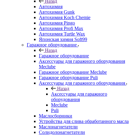
Назад
Автохимия
Автохимия Gunk
Автохимия Koch Chemie
Автохимия Pingo
Автохимия Profi Max
Автохимия Turtle Wax
Японская химия Soft99
Гаражное оборудование
Назад
Гаражное оборудование
Аксессуары для гаражного оборудования
Meclube
Гаражное оборудование Meclube
Гаражное оборудование Puli
Аксессуары для гаражного оборудования
Назад
Аксессуары для гаражного
оборудования
Meclube
Puli
Маслосборники
Устройства для слива обработанного масла
Маслонагнетатели
Солидолонагнетатели