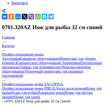
Вконтакте
0701.320AZ Нож для рыбы 32 см синий
Главная
—
Каталог
—
Профессиональные ножи
Автохимия
Гаражное оборудование
Инвентарь для уборки,
клининг
Клининговое оборудование Santoemma
Протирочные
материалы
Товары для дезинфекции
Уборочно-моечное
оборудование
Уборочный инвентарь для пищевых
предприятий
—
Профессиональные ножи SACOPISA
Профессиональные ножи PIRGE
Доска разделочная
Ножи для
рыбы
Ножи для рубки
Поварские ножи
Ножи для чистки
овощей
Ножи для хлеба
—
0701.320AZ Нож для рыбы 32 см синий