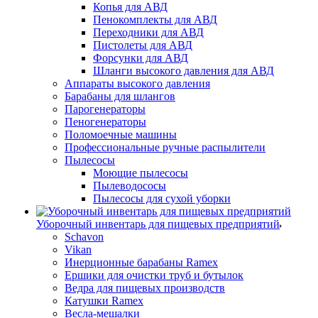
Копья для АВД
Пенокомплекты для АВД
Переходники для АВД
Пистолеты для АВД
Форсунки для АВД
Шланги высокого давления для АВД
Аппараты высокого давления
Барабаны для шлангов
Парогенераторы
Пеногенераторы
Поломоечные машины
Профессиональные ручные распылители
Пылесосы
Моющие пылесосы
Пылеводососы
Пылесосы для сухой уборки
Уборочный инвентарь для пищевых предприятий
Schavon
Vikan
Инерционные барабаны Ramex
Ершики для очистки труб и бутылок
Ведра для пищевых производств
Катушки Ramex
Весла-мешалки