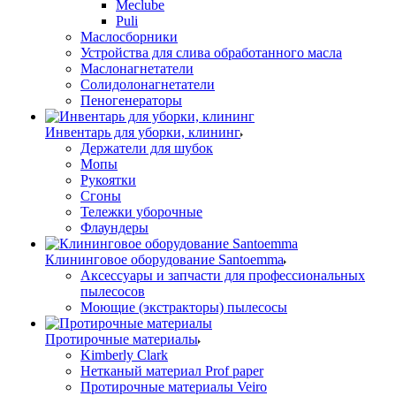
Meclube
Puli
Маслосборники
Устройства для слива обработанного масла
Маслонагнетатели
Солидолонагнетатели
Пеногенераторы
Инвентарь для уборки, клининг
Держатели для шубок
Мопы
Рукоятки
Сгоны
Тележки уборочные
Флаундеры
Клининговое оборудование Santoemma
Аксессуары и запчасти для профессиональных
пылесосов
Моющие (экстракторы) пылесосы
Протирочные материалы
Kimberly Clark
Нетканый материал Prof paper
Протирочные материалы Veiro