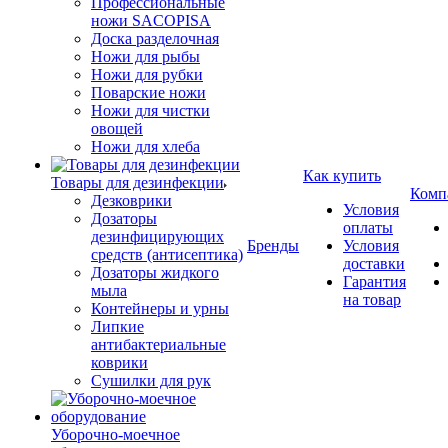
Профессиональные
ножи SACOPISA
Доска разделочная
Ножи для рыбы
Ножи для рубки
Поварские ножи
Ножи для чистки
овощей
Ножи для хлеба
Как купить
Товары для дезинфекции
Комп
Дезковрики
Условия
Дозаторы
оплаты
дезинфицирующих
Бренды
Условия
средств (антисептика)
доставки
Дозаторы жидкого
Гарантия
мыла
на товар
Контейнеры и урны
Липкие
антибактериальные
коврики
Сушилки для рук
Уборочно-моечное