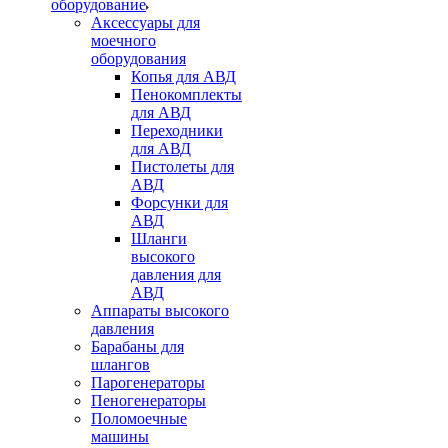
оборудование
Аксессуары для
моечного
оборудования
Копья для АВД
Пенокомплекты
для АВД
Переходники
для АВД
Пистолеты для
АВД
Форсунки для
АВД
Шланги
высокого
давления для
АВД
Аппараты высокого
давления
Барабаны для
шлангов
Парогенераторы
Пеногенераторы
Поломоечные
машины