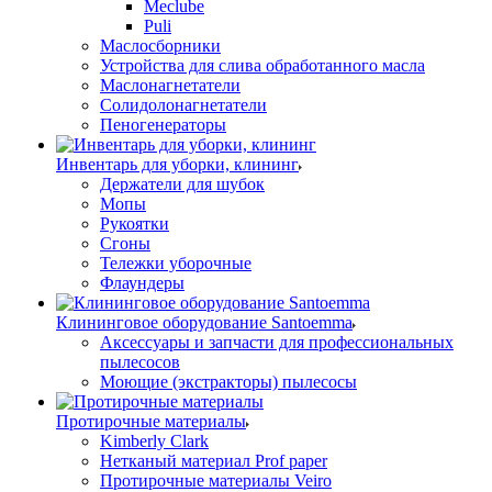
Meclube
Puli
Маслосборники
Устройства для слива обработанного масла
Маслонагнетатели
Солидолонагнетатели
Пеногенераторы
Инвентарь для уборки, клининг
Держатели для шубок
Мопы
Рукоятки
Сгоны
Тележки уборочные
Флаундеры
Клининговое оборудование Santoemma
Аксессуары и запчасти для профессиональных
пылесосов
Моющие (экстракторы) пылесосы
Протирочные материалы
Kimberly Clark
Нетканый материал Prof paper
Протирочные материалы Veiro