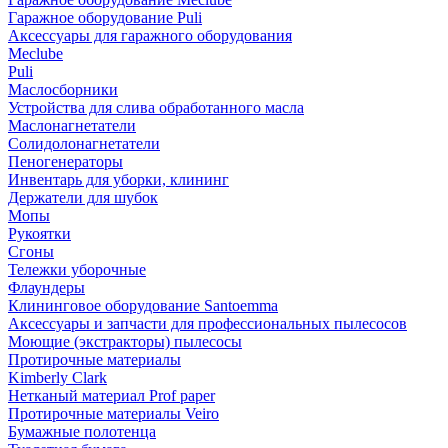
Гаражное оборудование Puli
Аксессуары для гаражного оборудования
Meclube
Puli
Маслосборники
Устройства для слива обработанного масла
Маслонагнетатели
Солидолонагнетатели
Пеногенераторы
Инвентарь для уборки, клининг
Держатели для шубок
Мопы
Рукоятки
Сгоны
Тележки уборочные
Флаундеры
Клининговое оборудование Santoemma
Аксессуары и запчасти для профессиональных пылесосов
Моющие (экстракторы) пылесосы
Протирочные материалы
Kimberly Clark
Нетканый материал Prof paper
Протирочные материалы Veiro
Бумажные полотенца