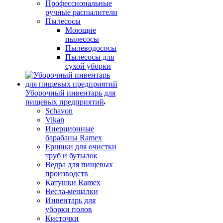
Профессиональные
ручные распылители
Пылесосы
Моющие
пылесосы
Пылеводососы
Пылесосы для
сухой уборки
Уборочный инвентарь для
пищевых предприятий
Schavon
Vikan
Инерционные
барабаны Ramex
Ершики для очистки
труб и бутылок
Ведра для пищевых
производств
Катушки Ramex
Весла-мешалки
Инвентарь для
уборки полов
Кисточки