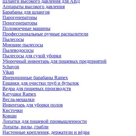
Шланги высокого давления для АВД
Аппараты высокого давления
Барабаны для шлангов
Парогенераторы
Пеногенераторы
Поломоечные машины
Профессиональные ручные распылители
Пылесосы
Моющие пылесосы
Пылеводососы
Пылесосы для сухой уборки
Уборочный инвентарь для пищевых предприятий
Schavon
Vikan
Инерционные барабаны Ramex
Ершики для очистки труб и бутылок
Ведра для пищевых производств
Катушки Ramex
Весла-мешалки
Инвентарь для уборки полов
Кисточки
Ковши
Лопатки для пищевой промышленности
Лопаты, вилы, грабли
Настенные крепления, держатели и вёдра