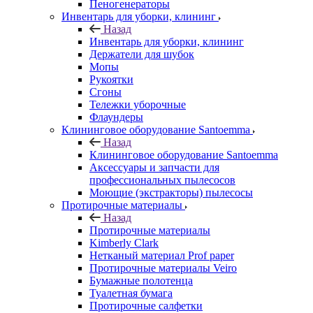
Пеногенераторы
Инвентарь для уборки, клининг
Назад
Инвентарь для уборки, клининг
Держатели для шубок
Мопы
Рукоятки
Сгоны
Тележки уборочные
Флаундеры
Клининговое оборудование Santoemma
Назад
Клининговое оборудование Santoemma
Аксессуары и запчасти для
профессиональных пылесосов
Моющие (экстракторы) пылесосы
Протирочные материалы
Назад
Протирочные материалы
Kimberly Clark
Нетканый материал Prof paper
Протирочные материалы Veiro
Бумажные полотенца
Туалетная бумага
Протирочные салфетки