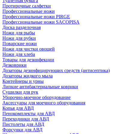
Туалетная бумага
Протирочные салфетки
Профессиональные ножи
Профессиональные ножи PIRGE
Профессиональные ножи SACOPISA
Доска разделочная
Ножи для рыбы
Ножи для рубки
Поварские ножи
Ножи для чистки овощей
Ножи для хлеба
Товары для дезинфекции
Дезковрики
Дозаторы дезинфицирующих средств (антисептика)
Дозаторы жидкого мыла
Контейнеры и урны
Липкие антибактериальные коврики
Сушилки для рук
Уборочно-моечное оборудование
Аксессуары для моечного оборудования
Копья для АВД
Пенокомплекты для АВД
Переходники для АВД
Пистолеты для АВД
Форсунки для АВД