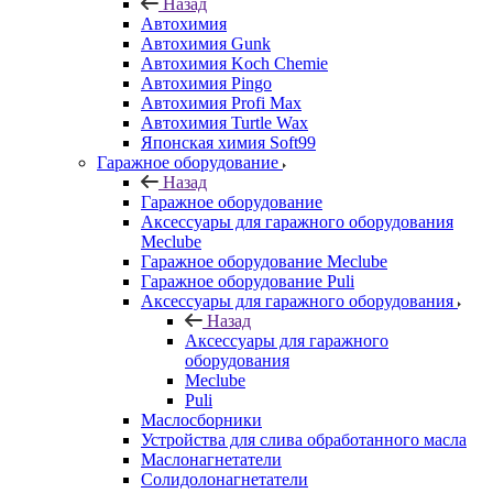
Назад
Автохимия
Автохимия Gunk
Автохимия Koch Chemie
Автохимия Pingo
Автохимия Profi Max
Автохимия Turtle Wax
Японская химия Soft99
Гаражное оборудование
Назад
Гаражное оборудование
Аксессуары для гаражного оборудования
Meclube
Гаражное оборудование Meclube
Гаражное оборудование Puli
Аксессуары для гаражного оборудования
Назад
Аксессуары для гаражного
оборудования
Meclube
Puli
Маслосборники
Устройства для слива обработанного масла
Маслонагнетатели
Солидолонагнетатели