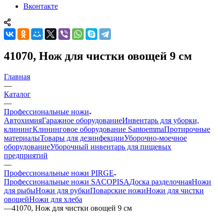
Вконтакте
41070, Нож для чистки овощей 9 см
Главная
—
Каталог
—
Профессиональные ножи
Автохимия
Гаражное оборудование
Инвентарь для уборки,
клининг
Клининговое оборудование Santoemma
Протирочные
материалы
Товары для дезинфекции
Уборочно-моечное
оборудование
Уборочный инвентарь для пищевых
предприятий
—
Профессиональные ножи PIRGE
Профессиональные ножи SACOPISA
Доска разделочная
Ножи
для рыбы
Ножи для рубки
Поварские ножи
Ножи для чистки
овощей
Ножи для хлеба
—
41070, Нож для чистки овощей 9 см