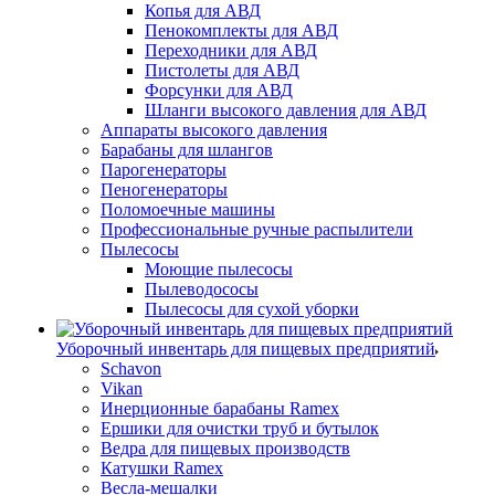
Копья для АВД
Пенокомплекты для АВД
Переходники для АВД
Пистолеты для АВД
Форсунки для АВД
Шланги высокого давления для АВД
Аппараты высокого давления
Барабаны для шлангов
Парогенераторы
Пеногенераторы
Поломоечные машины
Профессиональные ручные распылители
Пылесосы
Моющие пылесосы
Пылеводососы
Пылесосы для сухой уборки
Уборочный инвентарь для пищевых предприятий
Schavon
Vikan
Инерционные барабаны Ramex
Ершики для очистки труб и бутылок
Ведра для пищевых производств
Катушки Ramex
Весла-мешалки