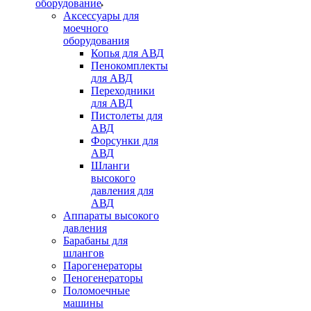
оборудование
Аксессуары для
моечного
оборудования
Копья для АВД
Пенокомплекты
для АВД
Переходники
для АВД
Пистолеты для
АВД
Форсунки для
АВД
Шланги
высокого
давления для
АВД
Аппараты высокого
давления
Барабаны для
шлангов
Парогенераторы
Пеногенераторы
Поломоечные
машины