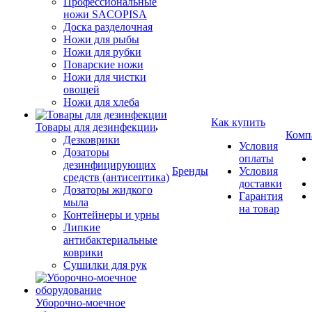
Профессиональные
ножи SACOPISA
Доска разделочная
Ножи для рыбы
Ножи для рубки
Поварские ножи
Ножи для чистки
овощей
Ножи для хлеба
Как купить
Товары для дезинфекции
Комп
Дезковрики
Условия
Дозаторы
оплаты
дезинфицирующих
Бренды
Условия
средств (антисептика)
доставки
Дозаторы жидкого
Гарантия
мыла
на товар
Контейнеры и урны
Липкие
антибактериальные
коврики
Сушилки для рук
Уборочно-моечное