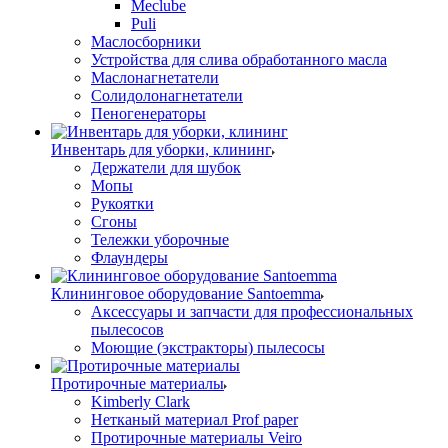
Meclube
Puli
Маслосборники
Устройства для слива обработанного масла
Маслонагнетатели
Солидолонагнетатели
Пеногенераторы
Инвентарь для уборки, клининг
Держатели для шубок
Мопы
Рукоятки
Сгоны
Тележки уборочные
Флаундеры
Клининговое оборудование Santoemma
Аксессуары и запчасти для профессиональных
пылесосов
Моющие (экстракторы) пылесосы
Протирочные материалы
Kimberly Clark
Нетканый материал Prof paper
Протирочные материалы Veiro