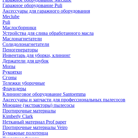
Гаражное оборудование Puli
Аксессуары для гаражного оборудования
Meclube
Puli
Маслосборники
Устройства для слива обработанного масла
Маслонагнетатели
Солидолонагнетатели
Пеногенераторы
Инвентарь для уборки, клининг
Держатели для шубок
Мопы
Рукоятки
Сгоны
Тележки уборочные
Флаундеры
Клининговое оборудование Santoemma
Аксессуары и запчасти для профессиональных пылесосов
Моющие (экстракторы) пылесосы
Протирочные материалы
Kimberly Clark
Нетканый материал Prof paper
Протирочные материалы Veiro
Бумажные полотенца