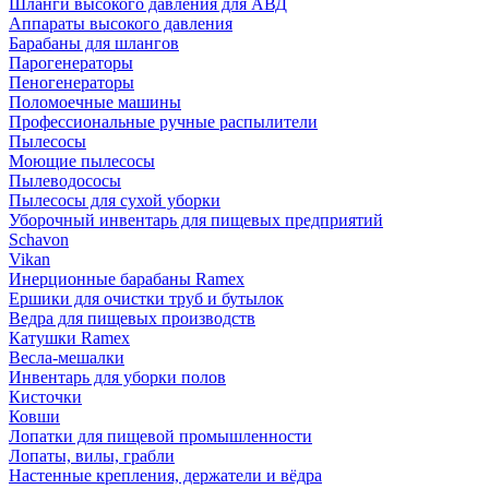
Шланги высокого давления для АВД
Аппараты высокого давления
Барабаны для шлангов
Парогенераторы
Пеногенераторы
Поломоечные машины
Профессиональные ручные распылители
Пылесосы
Моющие пылесосы
Пылеводососы
Пылесосы для сухой уборки
Уборочный инвентарь для пищевых предприятий
Schavon
Vikan
Инерционные барабаны Ramex
Ершики для очистки труб и бутылок
Ведра для пищевых производств
Катушки Ramex
Весла-мешалки
Инвентарь для уборки полов
Кисточки
Ковши
Лопатки для пищевой промышленности
Лопаты, вилы, грабли
Настенные крепления, держатели и вёдра