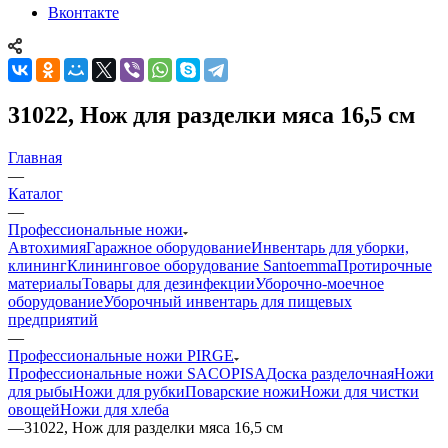
Вконтакте
31022, Нож для разделки мяса 16,5 см
Главная
—
Каталог
—
Профессиональные ножи
Автохимия
Гаражное оборудование
Инвентарь для уборки,
клининг
Клининговое оборудование Santoemma
Протирочные
материалы
Товары для дезинфекции
Уборочно-моечное
оборудование
Уборочный инвентарь для пищевых
предприятий
—
Профессиональные ножи PIRGE
Профессиональные ножи SACOPISA
Доска разделочная
Ножи
для рыбы
Ножи для рубки
Поварские ножи
Ножи для чистки
овощей
Ножи для хлеба
—
31022, Нож для разделки мяса 16,5 см