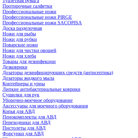
Туалетная бумага
Протирочные салфетки
Профессиональные ножи
Профессиональные ножи PIRGE
Профессиональные ножи SACOPISA
Доска разделочная
Ножи для рыбы
Ножи для рубки
Поварские ножи
Ножи для чистки овощей
Ножи для хлеба
Товары для дезинфекции
Дезковрики
Дозаторы дезинфицирующих средств (антисептика)
Дозаторы жидкого мыла
Контейнеры и урны
Липкие антибактериальные коврики
Сушилки для рук
Уборочно-моечное оборудование
Аксессуары для моечного оборудования
Копья для АВД
Пенокомплекты для АВД
Переходники для АВД
Пистолеты для АВД
Форсунки для АВД