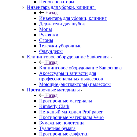
Пеногенераторы
Инвентарь для уборки, клининг
Назад
Инвентарь для уборки, клининг
Держатели для шубок
Мопы
Рукоятки
Сгоны
Тележки уборочные
Флаундеры
Клининговое оборудование Santoemma
Назад
Клининговое оборудование Santoemma
Аксессуары и запчасти для
профессиональных пылесосов
Моющие (экстракторы) пылесосы
Протирочные материалы
Назад
Протирочные материалы
Kimberly Clark
Нетканый материал Prof paper
Протирочные материалы Veiro
Бумажные полотенца
Туалетная бумага
Протирочные салфетки