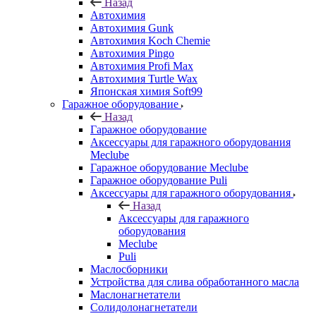
Назад
Автохимия
Автохимия Gunk
Автохимия Koch Chemie
Автохимия Pingo
Автохимия Profi Max
Автохимия Turtle Wax
Японская химия Soft99
Гаражное оборудование
Назад
Гаражное оборудование
Аксессуары для гаражного оборудования
Meclube
Гаражное оборудование Meclube
Гаражное оборудование Puli
Аксессуары для гаражного оборудования
Назад
Аксессуары для гаражного
оборудования
Meclube
Puli
Маслосборники
Устройства для слива обработанного масла
Маслонагнетатели
Солидолонагнетатели