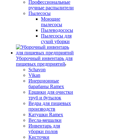
Профессиональные
ручные распылители
Пылесосы
Моющие
пылесосы
Пылеводососы
Пылесосы для
сухой уборки
Уборочный инвентарь для
пищевых предприятий
Schavon
Vikan
Инерционные
барабаны Ramex
Ершики для очистки
труб и бутылок
Ведра для пищевых
производств
Катушки Ramex
Весла-мешалки
Инвентарь для
уборки полов
Кисточки