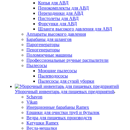
Копья для АВД
Пенокомплекты для АВД
Переходники для АВД
Пистолеты для АВД
Форсунки для АВД
Шланги высокого давления для АВД
Аппараты высокого давления
Барабаны для шлангов
Парогенераторы
Пеногенераторы
Поломоечные машины
Профессиональные ручные распылители
Пылесосы
Моющие пылесосы
Пылеводососы
Пылесосы для сухой уборки
Уборочный инвентарь для пищевых предприятий
Schavon
Vikan
Инерционные барабаны Ramex
Ершики для очистки труб и бутылок
Ведра для пищевых производств
Катушки Ramex
Весла-мешалки