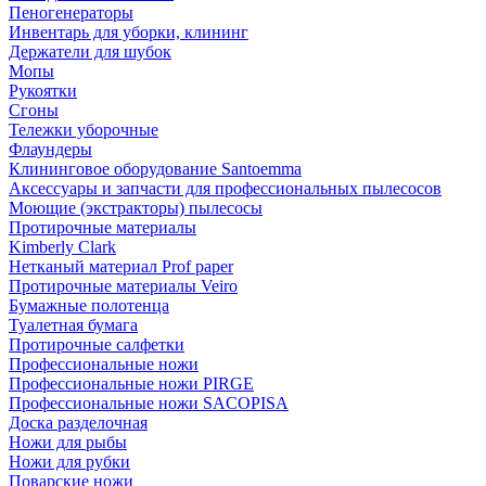
Пеногенераторы
Инвентарь для уборки, клининг
Держатели для шубок
Мопы
Рукоятки
Сгоны
Тележки уборочные
Флаундеры
Клининговое оборудование Santoemma
Аксессуары и запчасти для профессиональных пылесосов
Моющие (экстракторы) пылесосы
Протирочные материалы
Kimberly Clark
Нетканый материал Prof paper
Протирочные материалы Veiro
Бумажные полотенца
Туалетная бумага
Протирочные салфетки
Профессиональные ножи
Профессиональные ножи PIRGE
Профессиональные ножи SACOPISA
Доска разделочная
Ножи для рыбы
Ножи для рубки
Поварские ножи