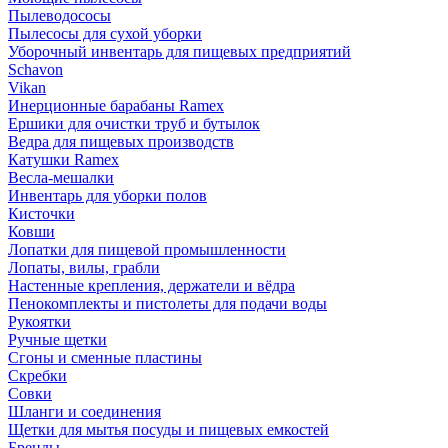
Пылеводососы
Пылесосы для сухой уборки
Уборочный инвентарь для пищевых предприятий
Schavon
Vikan
Инерционные барабаны Ramex
Ершики для очистки труб и бутылок
Ведра для пищевых производств
Катушки Ramex
Весла-мешалки
Инвентарь для уборки полов
Кисточки
Ковши
Лопатки для пищевой промышленности
Лопаты, вилы, грабли
Настенные крепления, держатели и вёдра
Пенокомплекты и пистолеты для подачи воды
Рукоятки
Ручные щетки
Сгоны и сменные пластины
Скребки
Совки
Шланги и соединения
Щетки для мытья посуды и пищевых емкостей
Бренды