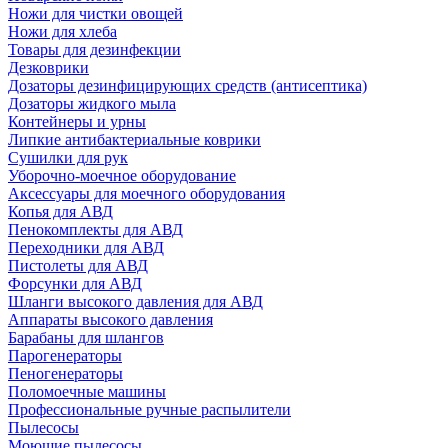
Ножи для чистки овощей
Ножи для хлеба
Товары для дезинфекции
Дезковрики
Дозаторы дезинфицирующих средств (антисептика)
Дозаторы жидкого мыла
Контейнеры и урны
Липкие антибактериальные коврики
Сушилки для рук
Уборочно-моечное оборудование
Аксессуары для моечного оборудования
Копья для АВД
Пенокомплекты для АВД
Переходники для АВД
Пистолеты для АВД
Форсунки для АВД
Шланги высокого давления для АВД
Аппараты высокого давления
Барабаны для шлангов
Парогенераторы
Пеногенераторы
Поломоечные машины
Профессиональные ручные распылители
Пылесосы
Моющие пылесосы