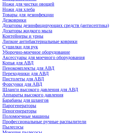
Ножи для чистки овощей
Ножи для хлеба
Товары для дезинфекции
Дезковрики
Дозаторы дезинфицирующих средств (антисептика)
Дозаторы жидкого мыла
Контейнеры и урны
Липкие антибактериальные коврики
Сушилки для рук
Уборочно-моечное оборудование
Аксессуары для моечного оборудования
Копья для АВД
Пенокомплекты для АВД
Переходники для АВД
Пистолеты для АВД
Форсунки для АВД
Шланги высокого давления для АВД
Аппараты высокого давления
Барабаны для шлангов
Парогенераторы
Пеногенераторы
Поломоечные машины
Профессиональные ручные распылители
Пылесосы
Моющие пылесосы