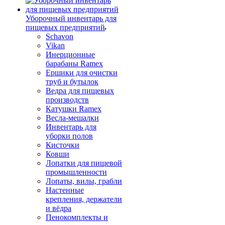
Уборочный инвентарь для
пищевых предприятий
Schavon
Vikan
Инерционные
барабаны Ramex
Ершики для очистки
труб и бутылок
Ведра для пищевых
производств
Катушки Ramex
Весла-мешалки
Инвентарь для
уборки полов
Кисточки
Ковши
Лопатки для пищевой
промышленности
Лопаты, вилы, грабли
Настенные
крепления, держатели
и вёдра
Пенокомплекты и