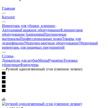
Главная
—
Каталог
—
Инвентарь для уборки, клининг
Автохимия
Гаражное оборудование
Клининговое
оборудование Santoemma
Протирочные
материалы
Профессиональные ножи
Товары для
дезинфекции
Уборочно-моечное оборудование
Уборочный
инвентарь для пищевых предприятий
—
Сгоны
Держатели для шубок
Мопы
Рукоятки
Тележки
уборочные
Флаундеры
—
Ручной однолезвенный сгон (сменное лезвие)