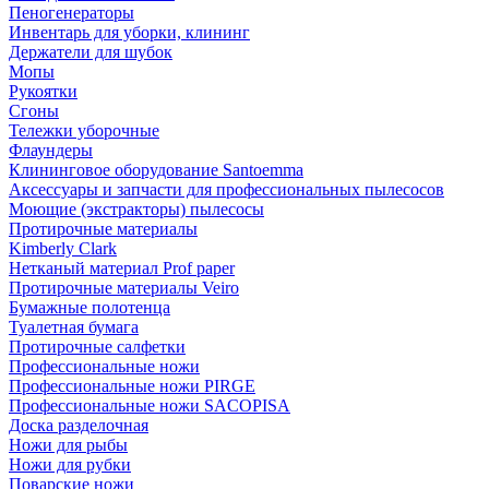
Пеногенераторы
Инвентарь для уборки, клининг
Держатели для шубок
Мопы
Рукоятки
Сгоны
Тележки уборочные
Флаундеры
Клининговое оборудование Santoemma
Аксессуары и запчасти для профессиональных пылесосов
Моющие (экстракторы) пылесосы
Протирочные материалы
Kimberly Clark
Нетканый материал Prof paper
Протирочные материалы Veiro
Бумажные полотенца
Туалетная бумага
Протирочные салфетки
Профессиональные ножи
Профессиональные ножи PIRGE
Профессиональные ножи SACOPISA
Доска разделочная
Ножи для рыбы
Ножи для рубки
Поварские ножи