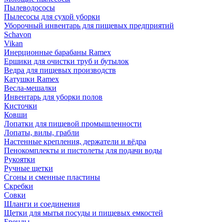
Пылеводососы
Пылесосы для сухой уборки
Уборочный инвентарь для пищевых предприятий
Schavon
Vikan
Инерционные барабаны Ramex
Ершики для очистки труб и бутылок
Ведра для пищевых производств
Катушки Ramex
Весла-мешалки
Инвентарь для уборки полов
Кисточки
Ковши
Лопатки для пищевой промышленности
Лопаты, вилы, грабли
Настенные крепления, держатели и вёдра
Пенокомплекты и пистолеты для подачи воды
Рукоятки
Ручные щетки
Сгоны и сменные пластины
Скребки
Совки
Шланги и соединения
Щетки для мытья посуды и пищевых емкостей
Бренды