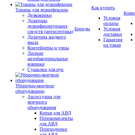
Как купить
Товары для дезинфекции
Комп
Дезковрики
Условия
Дозаторы
оплаты
дезинфицирующих
Бренды
Условия
средств (антисептика)
доставки
Дозаторы жидкого
Гарантия
мыла
на товар
Контейнеры и урны
Липкие
антибактериальные
коврики
Сушилки для рук
Уборочно-моечное
оборудование
Аксессуары для
моечного
оборудования
Копья для АВД
Пенокомплекты
для АВД
Переходники
для АВД