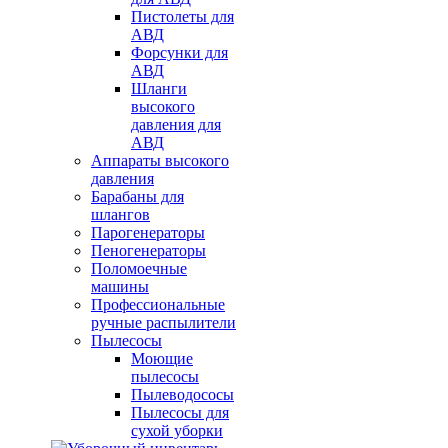
Пистолеты для
АВД
Форсунки для
АВД
Шланги
высокого
давления для
АВД
Аппараты высокого
давления
Барабаны для
шлангов
Парогенераторы
Пеногенераторы
Поломоечные
машины
Профессиональные
ручные распылители
Пылесосы
Моющие
пылесосы
Пылеводососы
Пылесосы для
сухой уборки