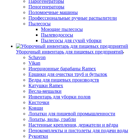
Парогенераторы
Пеногенераторы
Поломоечные машины
Профессиональные ручные распылители
Пылесосы
Моющие пылесосы
Пылеводососы
Пылесосы для сухой уборки
Уборочный инвентарь для пищевых предприятий
Schavon
Vikan
Инерционные барабаны Ramex
Ершики для очистки труб и бутылок
Ведра для пищевых производств
Катушки Ramex
Весла-мешалки
Инвентарь для уборки полов
Кисточки
Ковши
Лопатки для пищевой промышленности
Лопаты, вилы, грабли
Настенные крепления, держатели и вёдра
Пенокомплекты и пистолеты для подачи воды
Рукоятки