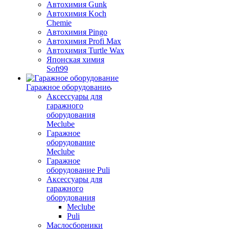
Автохимия Gunk
Автохимия Koch
Chemie
Автохимия Pingo
Автохимия Profi Max
Автохимия Turtle Wax
Японская химия
Soft99
Гаражное оборудование
Аксессуары для
гаражного
оборудования
Meclube
Гаражное
оборудование
Meclube
Гаражное
оборудование Puli
Аксессуары для
гаражного
оборудования
Meclube
Puli
Маслосборники