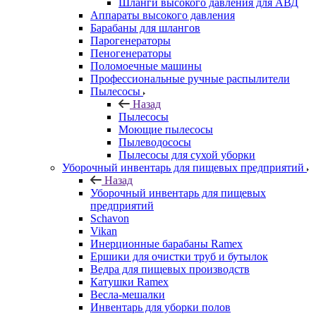
Шланги высокого давления для АВД
Аппараты высокого давления
Барабаны для шлангов
Парогенераторы
Пеногенераторы
Поломоечные машины
Профессиональные ручные распылители
Пылесосы
Назад
Пылесосы
Моющие пылесосы
Пылеводососы
Пылесосы для сухой уборки
Уборочный инвентарь для пищевых предприятий
Назад
Уборочный инвентарь для пищевых
предприятий
Schavon
Vikan
Инерционные барабаны Ramex
Ершики для очистки труб и бутылок
Ведра для пищевых производств
Катушки Ramex
Весла-мешалки
Инвентарь для уборки полов