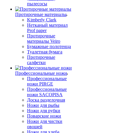
пылесосы
Протирочные материалы
Kimberly Clark
Нетканый материал
Prof paper
Протирочные
материалы Veiro
Бумажные полотенца
Туалетная бумага
Протирочные
салфетки
Профессиональные ножи
Профессиональные
ножи PIRGE
Профессиональные
ножи SACOPISA
Доска разделочная
Ножи для рыбы
Ножи для рубки
Поварские ножи
Ножи для чистки
овощей
Ножи для хлеба