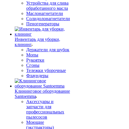
Устройства для слива
обработанного масла
Маслонагнетатели
Солидолонагнетатели
Пеногенераторы
Инвентарь для уборки,
клининг
Держатели для шубок
Мопы
Рукоятки
Сгоны
Тележки уборочные
Флаундеры
Клининговое оборудование
Santoemma
Аксессуары и
запчасти для
профессиональных
пылесосов
Моющие
(экстракторы)