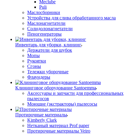
Meclube
Puli
Маслосборники
Устройства для слива обработанного масла
Маслонагнетатели
Солидолонагнетатели
Пеногенераторы
Инвентарь для уборки, клининг
Держатели для шубок
Мопы
Рукоятки
Сгоны
Тележки уборочные
Флаундеры
Клининговое оборудование Santoemma
Аксессуары и запчасти для профессиональных
пылесосов
Моющие (экстракторы) пылесосы
Протирочные материалы
Kimberly Clark
Нетканый материал Prof paper
Протирочные материалы Veiro