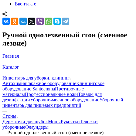
Вконтакте
Ручной однолезвенный сгон (сменное
лезвие)
Главная
—
Каталог
—
Инвентарь для уборки, клининг
Автохимия
Гаражное оборудование
Клининговое
оборудование Santoemma
Протирочные
материалы
Профессиональные ножи
Товары для
дезинфекции
Уборочно-моечное оборудование
Уборочный
инвентарь для пищевых предприятий
—
Сгоны
Держатели для шубок
Мопы
Рукоятки
Тележки
уборочные
Флаундеры
—
Ручной однолезвенный сгон (сменное лезвие)