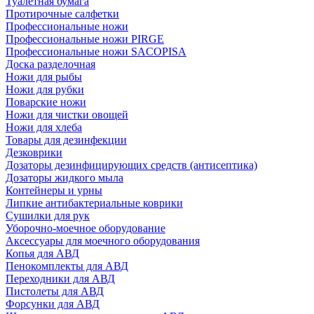
Туалетная бумага
Протирочные салфетки
Профессиональные ножи
Профессиональные ножи PIRGE
Профессиональные ножи SACOPISA
Доска разделочная
Ножи для рыбы
Ножи для рубки
Поварские ножи
Ножи для чистки овощей
Ножи для хлеба
Товары для дезинфекции
Дезковрики
Дозаторы дезинфицирующих средств (антисептика)
Дозаторы жидкого мыла
Контейнеры и урны
Липкие антибактериальные коврики
Сушилки для рук
Уборочно-моечное оборудование
Аксессуары для моечного оборудования
Копья для АВД
Пенокомплекты для АВД
Переходники для АВД
Пистолеты для АВД
Форсунки для АВД