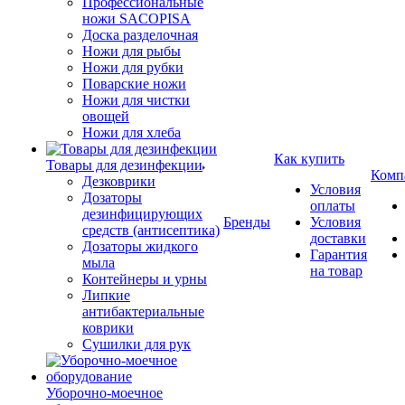
Профессиональные
ножи SACOPISA
Доска разделочная
Ножи для рыбы
Ножи для рубки
Поварские ножи
Ножи для чистки
овощей
Ножи для хлеба
Как купить
Товары для дезинфекции
Комп
Дезковрики
Условия
Дозаторы
оплаты
дезинфицирующих
Бренды
Условия
средств (антисептика)
доставки
Дозаторы жидкого
Гарантия
мыла
на товар
Контейнеры и урны
Липкие
антибактериальные
коврики
Сушилки для рук
Уборочно-моечное