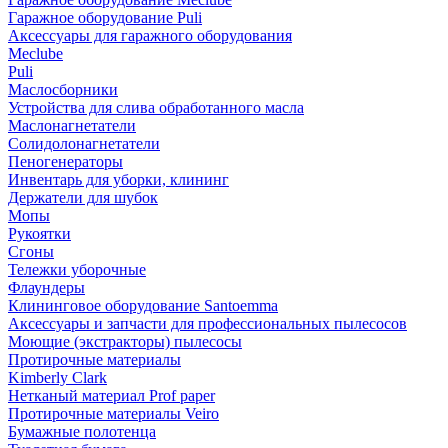
Гаражное оборудование Puli
Аксессуары для гаражного оборудования
Meclube
Puli
Маслосборники
Устройства для слива обработанного масла
Маслонагнетатели
Солидолонагнетатели
Пеногенераторы
Инвентарь для уборки, клининг
Держатели для шубок
Мопы
Рукоятки
Сгоны
Тележки уборочные
Флаундеры
Клининговое оборудование Santoemma
Аксессуары и запчасти для профессиональных пылесосов
Моющие (экстракторы) пылесосы
Протирочные материалы
Kimberly Clark
Нетканый материал Prof paper
Протирочные материалы Veiro
Бумажные полотенца