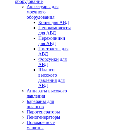
оборудование
Аксессуары для
моечного
оборудования
Копья для АВД
Пенокомплекты
для АВД
Переходники
для АВД
Пистолеты для
АВД
Форсунки для
АВД
Шланги
высокого
давления для
АВД
Аппараты высокого
давления
Барабаны для
шлангов
Парогенераторы
Пеногенераторы
Поломоечные
машины