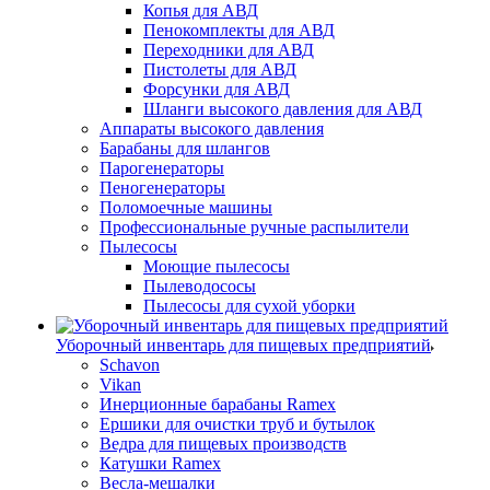
Копья для АВД
Пенокомплекты для АВД
Переходники для АВД
Пистолеты для АВД
Форсунки для АВД
Шланги высокого давления для АВД
Аппараты высокого давления
Барабаны для шлангов
Парогенераторы
Пеногенераторы
Поломоечные машины
Профессиональные ручные распылители
Пылесосы
Моющие пылесосы
Пылеводососы
Пылесосы для сухой уборки
Уборочный инвентарь для пищевых предприятий
Schavon
Vikan
Инерционные барабаны Ramex
Ершики для очистки труб и бутылок
Ведра для пищевых производств
Катушки Ramex
Весла-мешалки