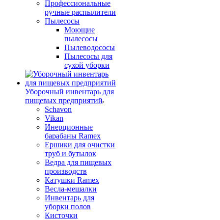
Профессиональные
ручные распылители
Пылесосы
Моющие
пылесосы
Пылеводососы
Пылесосы для
сухой уборки
Уборочный инвентарь для
пищевых предприятий
Schavon
Vikan
Инерционные
барабаны Ramex
Ершики для очистки
труб и бутылок
Ведра для пищевых
производств
Катушки Ramex
Весла-мешалки
Инвентарь для
уборки полов
Кисточки