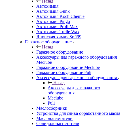
Назад
Автохимия
Автохимия Gunk
Автохимия Koch Chemie
Автохимия Pingo
Автохимия Profi Max
Автохимия Turtle Wax
Японская химия Soft99
Гаражное оборудование
Назад
Гаражное оборудование
Аксессуары для гаражного оборудования
Meclube
Гаражное оборудование Meclube
Гаражное оборудование Puli
Аксессуары для гаражного оборудования
Назад
Аксессуары для гаражного
оборудования
Meclube
Puli
Маслосборники
Устройства для слива обработанного масла
Маслонагнетатели
Солидолонагнетатели