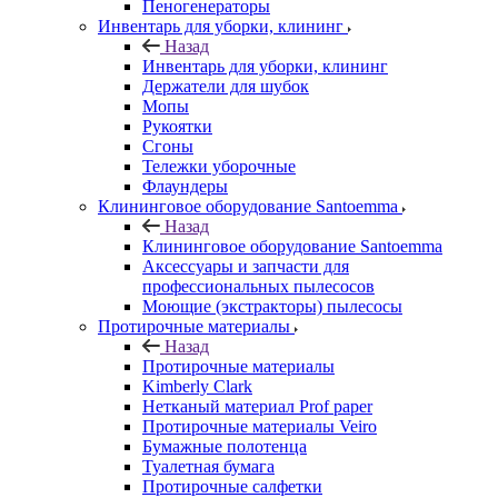
Пеногенераторы
Инвентарь для уборки, клининг
Назад
Инвентарь для уборки, клининг
Держатели для шубок
Мопы
Рукоятки
Сгоны
Тележки уборочные
Флаундеры
Клининговое оборудование Santoemma
Назад
Клининговое оборудование Santoemma
Аксессуары и запчасти для
профессиональных пылесосов
Моющие (экстракторы) пылесосы
Протирочные материалы
Назад
Протирочные материалы
Kimberly Clark
Нетканый материал Prof paper
Протирочные материалы Veiro
Бумажные полотенца
Туалетная бумага
Протирочные салфетки