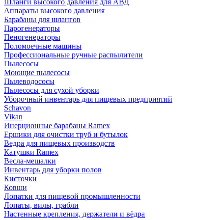
Шланги высокого давления для АВД
Аппараты высокого давления
Барабаны для шлангов
Парогенераторы
Пеногенераторы
Поломоечные машины
Профессиональные ручные распылители
Пылесосы
Моющие пылесосы
Пылеводососы
Пылесосы для сухой уборки
Уборочный инвентарь для пищевых предприятий
Schavon
Vikan
Инерционные барабаны Ramex
Ершики для очистки труб и бутылок
Ведра для пищевых производств
Катушки Ramex
Весла-мешалки
Инвентарь для уборки полов
Кисточки
Ковши
Лопатки для пищевой промышленности
Лопаты, вилы, грабли
Настенные крепления, держатели и вёдра