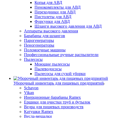
Копья для АВД
Пенокомплекты для АВД
Переходники для АВД
Пистолеты для АВД
Форсунки для АВД
Шланги высокого давления для АВД
Аппараты высокого давления
Барабаны для шлангов
Парогенераторы
Пеногенераторы
Поломоечные машины
Профессиональные ручные распылители
Пылесосы
Моющие пылесосы
Пылеводососы
Пылесосы для сухой уборки
Уборочный инвентарь для пищевых предприятий
Schavon
Vikan
Инерционные барабаны Ramex
Ершики для очистки труб и бутылок
Ведра для пищевых производств
Катушки Ramex
Весла-мешалки