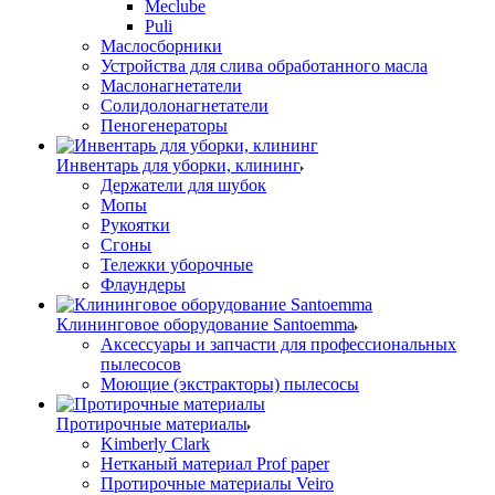
Meclube
Puli
Маслосборники
Устройства для слива обработанного масла
Маслонагнетатели
Солидолонагнетатели
Пеногенераторы
Инвентарь для уборки, клининг
Держатели для шубок
Мопы
Рукоятки
Сгоны
Тележки уборочные
Флаундеры
Клининговое оборудование Santoemma
Аксессуары и запчасти для профессиональных
пылесосов
Моющие (экстракторы) пылесосы
Протирочные материалы
Kimberly Clark
Нетканый материал Prof paper
Протирочные материалы Veiro