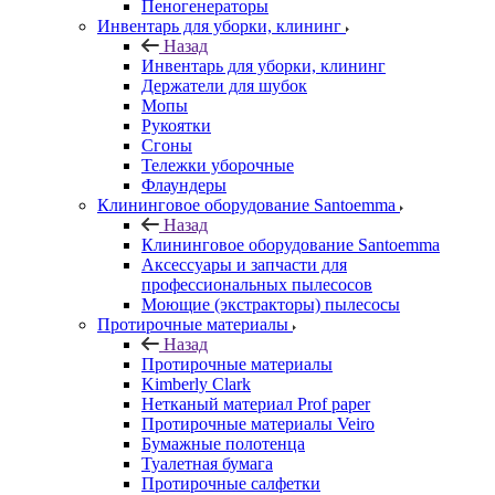
Пеногенераторы
Инвентарь для уборки, клининг
Назад
Инвентарь для уборки, клининг
Держатели для шубок
Мопы
Рукоятки
Сгоны
Тележки уборочные
Флаундеры
Клининговое оборудование Santoemma
Назад
Клининговое оборудование Santoemma
Аксессуары и запчасти для
профессиональных пылесосов
Моющие (экстракторы) пылесосы
Протирочные материалы
Назад
Протирочные материалы
Kimberly Clark
Нетканый материал Prof paper
Протирочные материалы Veiro
Бумажные полотенца
Туалетная бумага
Протирочные салфетки