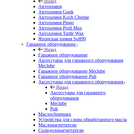
Назад
Автохимия
Автохимия Gunk
Автохимия Koch Chemie
Автохимия Pingo
Автохимия Profi Max
Автохимия Turtle Wax
Японская химия Soft99
Гаражное оборудование
Назад
Гаражное оборудование
Аксессуары для гаражного оборудования
Meclube
Гаражное оборудование Meclube
Гаражное оборудование Puli
Аксессуары для гаражного оборудования
Назад
Аксессуары для гаражного
оборудования
Meclube
Puli
Маслосборники
Устройства для слива обработанного масла
Маслонагнетатели
Солидолонагнетатели