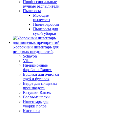
Профессиональные
ручные распылители
Пылесосы
Моющие
пылесосы
Пылеводососы
Пылесосы для
сухой уборки
Уборочный инвентарь для
пищевых предприятий
Schavon
Vikan
Инерционные
барабаны Ramex
Ершики для очистки
труб и бутылок
Ведра для пищевых
производств
Катушки Ramex
Весла-мешалки
Инвентарь для
уборки полов
Кисточки