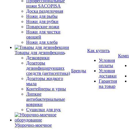
Профессиональные
ножи SACOPISA
Доска разделочная
Ножи для рыбы
Ножи для рубки
Поварские ножи
Ножи для чистки
овощей
Ножи для хлеба
Как купить
Товары для дезинфекции
Комп
Дезковрики
Условия
Дозаторы
оплаты
дезинфицирующих
Бренды
Условия
средств (антисептика)
доставки
Дозаторы жидкого
Гарантия
мыла
на товар
Контейнеры и урны
Липкие
антибактериальные
коврики
Сушилки для рук
Уборочно-моечное