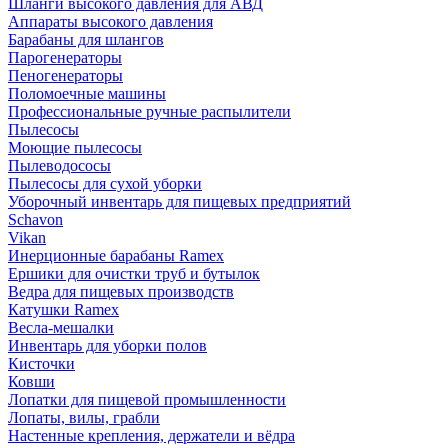
Шланги высокого давления для АВД
Аппараты высокого давления
Барабаны для шлангов
Парогенераторы
Пеногенераторы
Поломоечные машины
Профессиональные ручные распылители
Пылесосы
Моющие пылесосы
Пылеводососы
Пылесосы для сухой уборки
Уборочный инвентарь для пищевых предприятий
Schavon
Vikan
Инерционные барабаны Ramex
Ершики для очистки труб и бутылок
Ведра для пищевых производств
Катушки Ramex
Весла-мешалки
Инвентарь для уборки полов
Кисточки
Ковши
Лопатки для пищевой промышленности
Лопаты, вилы, грабли
Настенные крепления, держатели и вёдра