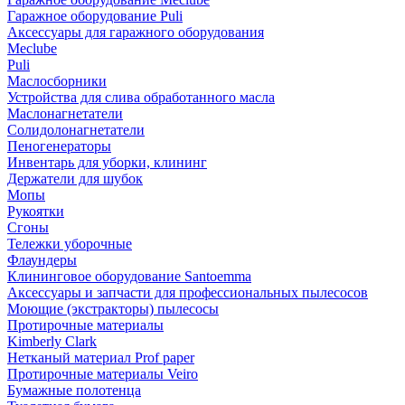
Гаражное оборудование Puli
Аксессуары для гаражного оборудования
Meclube
Puli
Маслосборники
Устройства для слива обработанного масла
Маслонагнетатели
Солидолонагнетатели
Пеногенераторы
Инвентарь для уборки, клининг
Держатели для шубок
Мопы
Рукоятки
Сгоны
Тележки уборочные
Флаундеры
Клининговое оборудование Santoemma
Аксессуары и запчасти для профессиональных пылесосов
Моющие (экстракторы) пылесосы
Протирочные материалы
Kimberly Clark
Нетканый материал Prof paper
Протирочные материалы Veiro
Бумажные полотенца