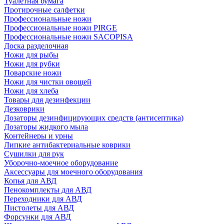
Туалетная бумага
Протирочные салфетки
Профессиональные ножи
Профессиональные ножи PIRGE
Профессиональные ножи SACOPISA
Доска разделочная
Ножи для рыбы
Ножи для рубки
Поварские ножи
Ножи для чистки овощей
Ножи для хлеба
Товары для дезинфекции
Дезковрики
Дозаторы дезинфицирующих средств (антисептика)
Дозаторы жидкого мыла
Контейнеры и урны
Липкие антибактериальные коврики
Сушилки для рук
Уборочно-моечное оборудование
Аксессуары для моечного оборудования
Копья для АВД
Пенокомплекты для АВД
Переходники для АВД
Пистолеты для АВД
Форсунки для АВД