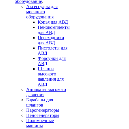
оборудование
Аксессуары для
моечного
оборудования
Копья для АВД
Пенокомплекты
для АВД
Переходники
для АВД
Пистолеты для
АВД
Форсунки для
АВД
Шланги
высокого
давления для
АВД
Аппараты высокого
давления
Барабаны для
шлангов
Парогенераторы
Пеногенераторы
Поломоечные
машины