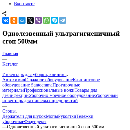
Вконтакте
Однолезвенный ультрагигиеничный
сгон 500мм
Главная
—
Каталог
—
Инвентарь для уборки, клининг
Автохимия
Гаражное оборудование
Клининговое
оборудование Santoemma
Протирочные
материалы
Профессиональные ножи
Товары для
дезинфекции
Уборочно-моечное оборудование
Уборочный
инвентарь для пищевых предприятий
—
Сгоны
Держатели для шубок
Мопы
Рукоятки
Тележки
уборочные
Флаундеры
—
Однолезвенный ультрагигиеничный сгон 500мм