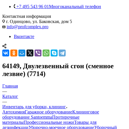
+7 495 543 96 01
Многоканальный телефон
Контактная информация
г. Одинцово, ул. Баковская, дом 5
info@profcomplex.pro
Вконтакте
64149, Двулезвенный сгон (сменное
лезвие) (7714)
Главная
—
Каталог
—
Инвентарь для уборки, клининг
Автохимия
Гаражное оборудование
Клининговое
оборудование Santoemma
Протирочные
материалы
Профессиональные ножи
Товары для
дезинфекции
Уборочно-моечное оборудование
Уборочный