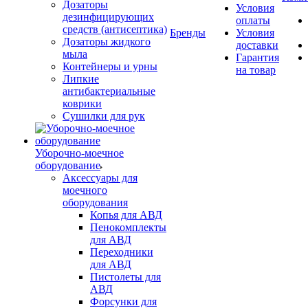
Дозаторы
Условия
дезинфицирующих
оплаты
средств (антисептика)
Бренды
Условия
Дозаторы жидкого
доставки
мыла
Гарантия
Контейнеры и урны
на товар
Липкие
антибактериальные
коврики
Сушилки для рук
Уборочно-моечное
оборудование
Аксессуары для
моечного
оборудования
Копья для АВД
Пенокомплекты
для АВД
Переходники
для АВД
Пистолеты для
АВД
Форсунки для