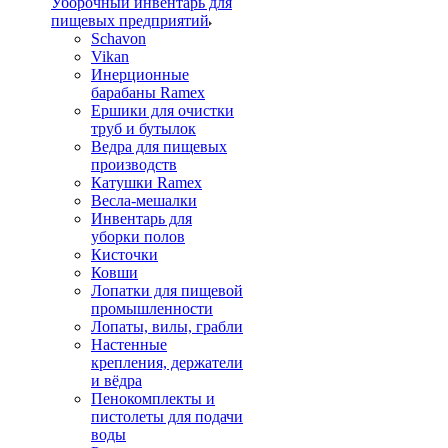
Уборочный инвентарь для
пищевых предприятий
Schavon
Vikan
Инерционные
барабаны Ramex
Ершики для очистки
труб и бутылок
Ведра для пищевых
производств
Катушки Ramex
Весла-мешалки
Инвентарь для
уборки полов
Кисточки
Ковши
Лопатки для пищевой
промышленности
Лопаты, вилы, грабли
Настенные
крепления, держатели
и вёдра
Пенокомплекты и
пистолеты для подачи
воды