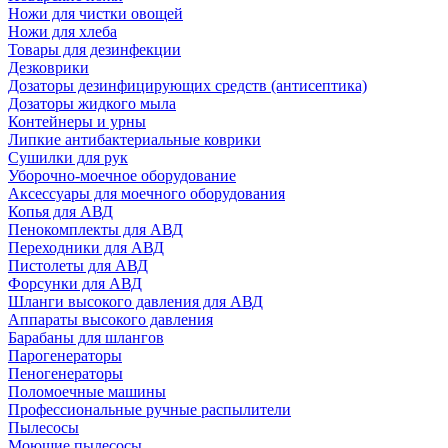
Ножи для чистки овощей
Ножи для хлеба
Товары для дезинфекции
Дезковрики
Дозаторы дезинфицирующих средств (антисептика)
Дозаторы жидкого мыла
Контейнеры и урны
Липкие антибактериальные коврики
Сушилки для рук
Уборочно-моечное оборудование
Аксессуары для моечного оборудования
Копья для АВД
Пенокомплекты для АВД
Переходники для АВД
Пистолеты для АВД
Форсунки для АВД
Шланги высокого давления для АВД
Аппараты высокого давления
Барабаны для шлангов
Парогенераторы
Пеногенераторы
Поломоечные машины
Профессиональные ручные распылители
Пылесосы
Моющие пылесосы