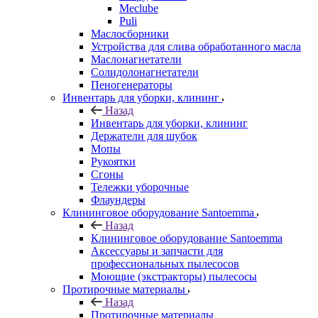
Meclube
Puli
Маслосборники
Устройства для слива обработанного масла
Маслонагнетатели
Солидолонагнетатели
Пеногенераторы
Инвентарь для уборки, клининг
Назад
Инвентарь для уборки, клининг
Держатели для шубок
Мопы
Рукоятки
Сгоны
Тележки уборочные
Флаундеры
Клининговое оборудование Santoemma
Назад
Клининговое оборудование Santoemma
Аксессуары и запчасти для
профессиональных пылесосов
Моющие (экстракторы) пылесосы
Протирочные материалы
Назад
Протирочные материалы