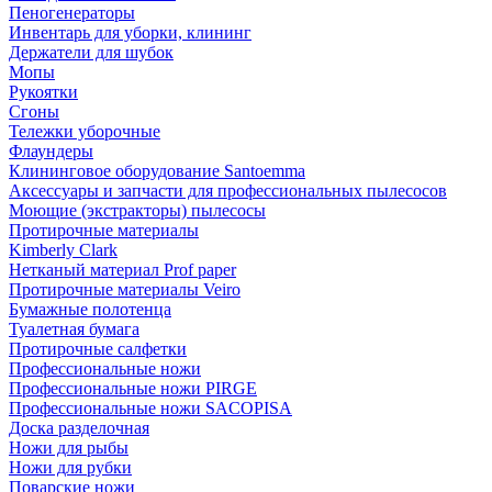
Пеногенераторы
Инвентарь для уборки, клининг
Держатели для шубок
Мопы
Рукоятки
Сгоны
Тележки уборочные
Флаундеры
Клининговое оборудование Santoemma
Аксессуары и запчасти для профессиональных пылесосов
Моющие (экстракторы) пылесосы
Протирочные материалы
Kimberly Clark
Нетканый материал Prof paper
Протирочные материалы Veiro
Бумажные полотенца
Туалетная бумага
Протирочные салфетки
Профессиональные ножи
Профессиональные ножи PIRGE
Профессиональные ножи SACOPISA
Доска разделочная
Ножи для рыбы
Ножи для рубки
Поварские ножи