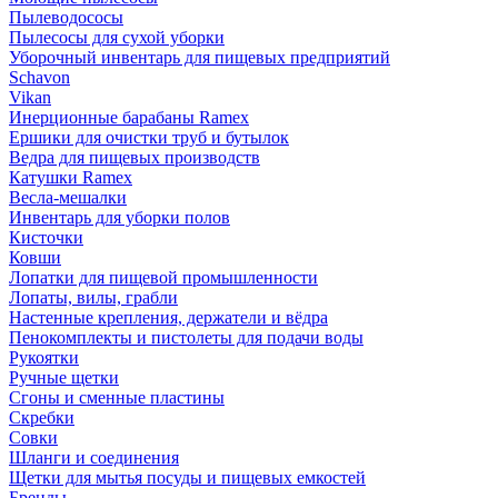
Пылеводососы
Пылесосы для сухой уборки
Уборочный инвентарь для пищевых предприятий
Schavon
Vikan
Инерционные барабаны Ramex
Ершики для очистки труб и бутылок
Ведра для пищевых производств
Катушки Ramex
Весла-мешалки
Инвентарь для уборки полов
Кисточки
Ковши
Лопатки для пищевой промышленности
Лопаты, вилы, грабли
Настенные крепления, держатели и вёдра
Пенокомплекты и пистолеты для подачи воды
Рукоятки
Ручные щетки
Сгоны и сменные пластины
Скребки
Совки
Шланги и соединения
Щетки для мытья посуды и пищевых емкостей
Бренды