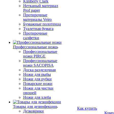
Kimberly Clark
Нетканый материал
Prof paper
Протирочные
материалы Veiro
Бумажные полотенца
Туалетная бумага
Протирочные
салфетки
Профессиональные ножи
Профессиональные
ножи PIRGE
Профессиональные
ножи SACOPISA
Доска разделочная
Ножи для рыбы
Ножи для рубки
Поварские ножи
Ножи для чистки
овощей
Ножи для хлеба
Товары для дезинфекции
Как купить
Дезковрики
Комп