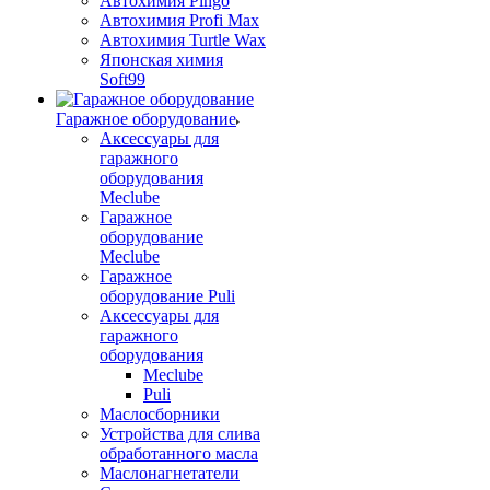
Автохимия Pingo
Автохимия Profi Max
Автохимия Turtle Wax
Японская химия
Soft99
Гаражное оборудование
Аксессуары для
гаражного
оборудования
Meclube
Гаражное
оборудование
Meclube
Гаражное
оборудование Puli
Аксессуары для
гаражного
оборудования
Meclube
Puli
Маслосборники
Устройства для слива
обработанного масла
Маслонагнетатели