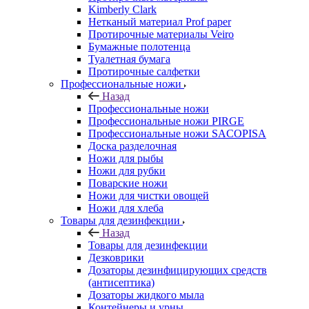
Kimberly Clark
Нетканый материал Prof paper
Протирочные материалы Veiro
Бумажные полотенца
Туалетная бумага
Протирочные салфетки
Профессиональные ножи
Назад
Профессиональные ножи
Профессиональные ножи PIRGE
Профессиональные ножи SACOPISA
Доска разделочная
Ножи для рыбы
Ножи для рубки
Поварские ножи
Ножи для чистки овощей
Ножи для хлеба
Товары для дезинфекции
Назад
Товары для дезинфекции
Дезковрики
Дозаторы дезинфицирующих средств
(антисептика)
Дозаторы жидкого мыла
Контейнеры и урны