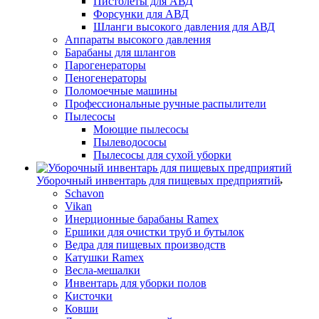
Пистолеты для АВД
Форсунки для АВД
Шланги высокого давления для АВД
Аппараты высокого давления
Барабаны для шлангов
Парогенераторы
Пеногенераторы
Поломоечные машины
Профессиональные ручные распылители
Пылесосы
Моющие пылесосы
Пылеводососы
Пылесосы для сухой уборки
Уборочный инвентарь для пищевых предприятий
Schavon
Vikan
Инерционные барабаны Ramex
Ершики для очистки труб и бутылок
Ведра для пищевых производств
Катушки Ramex
Весла-мешалки
Инвентарь для уборки полов
Кисточки
Ковши