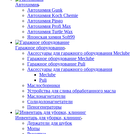
Автохимия
Автохимия Gunk
Автохимия Koch Chemie
Автохимия Pingo
Автохимия Profi Max
Автохимия Turtle Wax
Японская химия Soft99
Гаражное оборудование
Аксессуары для гаражного оборудования Meclube
Гаражное оборудование Meclube
Гаражное оборудование Puli
Аксессуары для гаражного оборудования
Meclube
Puli
Маслосборники
Устройства для слива обработанного масла
Маслонагнетатели
Солидолонагнетатели
Пеногенераторы
Инвентарь для уборки, клининг
Держатели для шубок
Мопы
Рукоятки