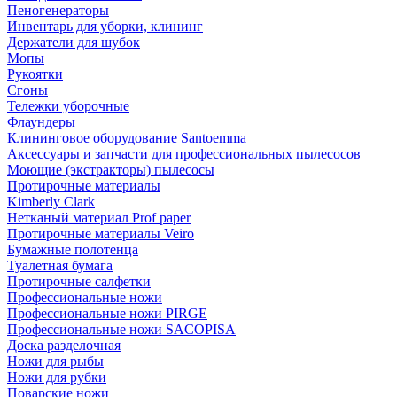
Пеногенераторы
Инвентарь для уборки, клининг
Держатели для шубок
Мопы
Рукоятки
Сгоны
Тележки уборочные
Флаундеры
Клининговое оборудование Santoemma
Аксессуары и запчасти для профессиональных пылесосов
Моющие (экстракторы) пылесосы
Протирочные материалы
Kimberly Clark
Нетканый материал Prof paper
Протирочные материалы Veiro
Бумажные полотенца
Туалетная бумага
Протирочные салфетки
Профессиональные ножи
Профессиональные ножи PIRGE
Профессиональные ножи SACOPISA
Доска разделочная
Ножи для рыбы
Ножи для рубки
Поварские ножи