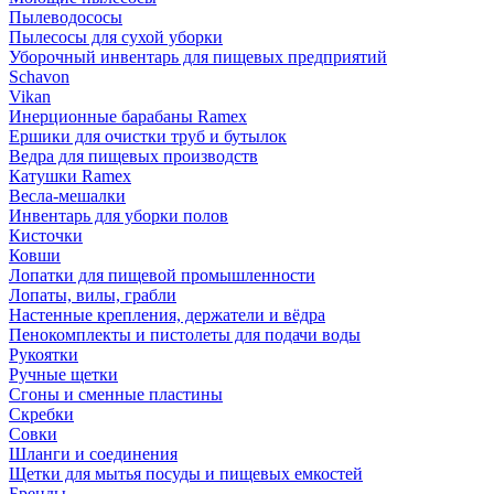
Пылеводососы
Пылесосы для сухой уборки
Уборочный инвентарь для пищевых предприятий
Schavon
Vikan
Инерционные барабаны Ramex
Ершики для очистки труб и бутылок
Ведра для пищевых производств
Катушки Ramex
Весла-мешалки
Инвентарь для уборки полов
Кисточки
Ковши
Лопатки для пищевой промышленности
Лопаты, вилы, грабли
Настенные крепления, держатели и вёдра
Пенокомплекты и пистолеты для подачи воды
Рукоятки
Ручные щетки
Сгоны и сменные пластины
Скребки
Совки
Шланги и соединения
Щетки для мытья посуды и пищевых емкостей
Бренды