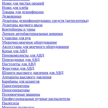
Ножи для чистки овощей
Ножи для хлеба
Товары для дезинфекции
Дезковрики
Дозаторы дезинфицирующих средств (антисептика)
Дозаторы жидкого мыла
Контейнеры и урны
Липкие антибактериальные коврики
Сушилки для рук
Уборочно-моечное оборудование
Аксессуары для моечного оборудования
Копья для АВД
Пенокомплекты для АВД
Переходники для АВД
Пистолеты для АВД
Форсунки для АВД
Шланги высокого давления для АВД
Аппараты высокого давления
Барабаны для шлангов
Парогенераторы
Пеногенераторы
Поломоечные машины
Профессиональные ручные распылители
Пылесосы
Моющие пылесосы