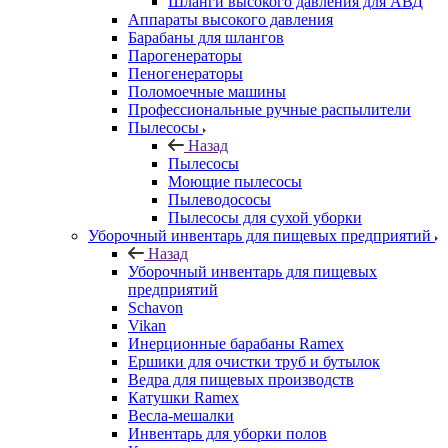
Шланги высокого давления для АВД
Аппараты высокого давления
Барабаны для шлангов
Парогенераторы
Пеногенераторы
Поломоечные машины
Профессиональные ручные распылители
Пылесосы
Назад
Пылесосы
Моющие пылесосы
Пылеводососы
Пылесосы для сухой уборки
Уборочный инвентарь для пищевых предприятий
Назад
Уборочный инвентарь для пищевых
предприятий
Schavon
Vikan
Инерционные барабаны Ramex
Ершики для очистки труб и бутылок
Ведра для пищевых производств
Катушки Ramex
Весла-мешалки
Инвентарь для уборки полов