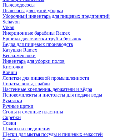
Пылеводососы
Пылесосы для сухой уборки
Уборочный инвентарь для пищевых предприятий
Schavon
Vikan
Инерционные барабаны Ramex
Ершики для очистки труб и бутылок
Ведра для пищевых производств
Катушки Ramex
Весла-мешалки
Инвентарь для уборки полов
Кисточки
Ковши
Лопатки для пищевой промышленности
Лопаты, вилы, грабли
Настенные крепления, держатели и вёдра
Пенокомплекты и пистолеты для подачи воды
Рукоятки
Ручные щетки
Сгоны и сменные пластины
Скребки
Совки
Шланги и соединения
Щетки для мытья посуды и пищевых емкостей
Бренды