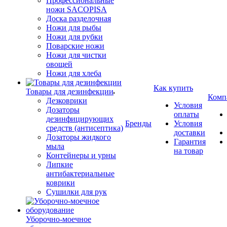
Профессиональные
ножи SACOPISA
Доска разделочная
Ножи для рыбы
Ножи для рубки
Поварские ножи
Ножи для чистки
овощей
Ножи для хлеба
Как купить
Товары для дезинфекции
Комп
Дезковрики
Условия
Дозаторы
оплаты
дезинфицирующих
Бренды
Условия
средств (антисептика)
доставки
Дозаторы жидкого
Гарантия
мыла
на товар
Контейнеры и урны
Липкие
антибактериальные
коврики
Сушилки для рук
Уборочно-моечное