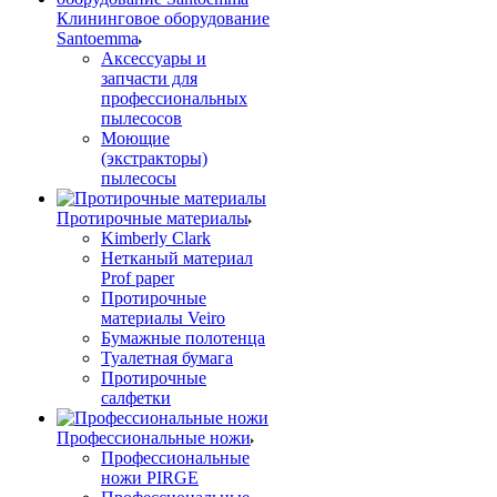
Клининговое оборудование
Santoemma
Аксессуары и
запчасти для
профессиональных
пылесосов
Моющие
(экстракторы)
пылесосы
Протирочные материалы
Kimberly Clark
Нетканый материал
Prof paper
Протирочные
материалы Veiro
Бумажные полотенца
Туалетная бумага
Протирочные
салфетки
Профессиональные ножи
Профессиональные
ножи PIRGE