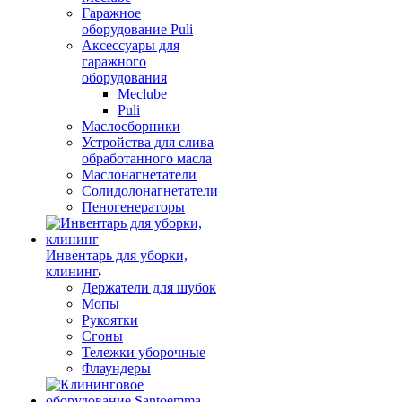
Гаражное
оборудование Puli
Аксессуары для
гаражного
оборудования
Meclube
Puli
Маслосборники
Устройства для слива
обработанного масла
Маслонагнетатели
Солидолонагнетатели
Пеногенераторы
Инвентарь для уборки,
клининг
Держатели для шубок
Мопы
Рукоятки
Сгоны
Тележки уборочные
Флаундеры