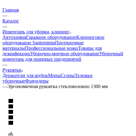
Главная
—
Каталог
—
Инвентарь для уборки, клининг
Автохимия
Гаражное оборудование
Клининговое
оборудование Santoemma
Протирочные
материалы
Профессиональные ножи
Товары для
дезинфекции
Уборочно-моечное оборудование
Уборочный
инвентарь для пищевых предприятий
—
Рукоятки
Держатели для шубок
Мопы
Сгоны
Тележки
уборочные
Флаундеры
—
Эргономичная рукоятка стекловолокно 1300 мм