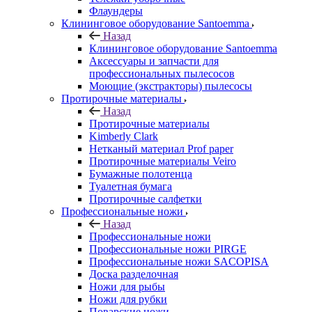
Флаундеры
Клининговое оборудование Santoemma
Назад
Клининговое оборудование Santoemma
Аксессуары и запчасти для
профессиональных пылесосов
Моющие (экстракторы) пылесосы
Протирочные материалы
Назад
Протирочные материалы
Kimberly Clark
Нетканый материал Prof paper
Протирочные материалы Veiro
Бумажные полотенца
Туалетная бумага
Протирочные салфетки
Профессиональные ножи
Назад
Профессиональные ножи
Профессиональные ножи PIRGE
Профессиональные ножи SACOPISA
Доска разделочная
Ножи для рыбы
Ножи для рубки
Поварские ножи