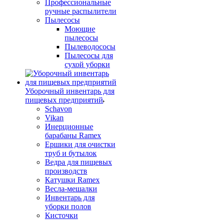
Профессиональные
ручные распылители
Пылесосы
Моющие
пылесосы
Пылеводососы
Пылесосы для
сухой уборки
Уборочный инвентарь для
пищевых предприятий
Schavon
Vikan
Инерционные
барабаны Ramex
Ершики для очистки
труб и бутылок
Ведра для пищевых
производств
Катушки Ramex
Весла-мешалки
Инвентарь для
уборки полов
Кисточки