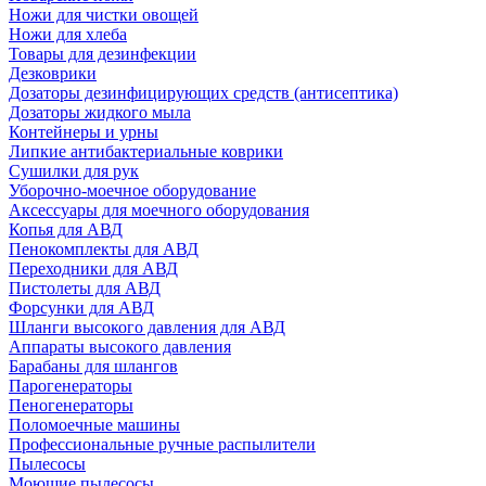
Ножи для чистки овощей
Ножи для хлеба
Товары для дезинфекции
Дезковрики
Дозаторы дезинфицирующих средств (антисептика)
Дозаторы жидкого мыла
Контейнеры и урны
Липкие антибактериальные коврики
Сушилки для рук
Уборочно-моечное оборудование
Аксессуары для моечного оборудования
Копья для АВД
Пенокомплекты для АВД
Переходники для АВД
Пистолеты для АВД
Форсунки для АВД
Шланги высокого давления для АВД
Аппараты высокого давления
Барабаны для шлангов
Парогенераторы
Пеногенераторы
Поломоечные машины
Профессиональные ручные распылители
Пылесосы
Моющие пылесосы