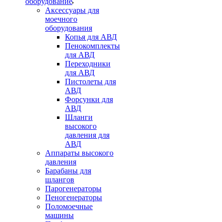
оборудование
Аксессуары для
моечного
оборудования
Копья для АВД
Пенокомплекты
для АВД
Переходники
для АВД
Пистолеты для
АВД
Форсунки для
АВД
Шланги
высокого
давления для
АВД
Аппараты высокого
давления
Барабаны для
шлангов
Парогенераторы
Пеногенераторы
Поломоечные
машины