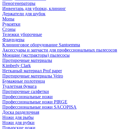
Пеногенераторы
Инвентарь для уборки, клининг
Держатели для шубок
Мопы
Рукоятки
Сгоны
Тележки уборочные
Флаундеры
Клининговое оборудование Santoemma
Аксессуары и запчасти для профессиональных пылесосов
Моющие (экстракторы) пылесосы
Протирочные материалы
Kimberly Clark
Нетканый материал Prof paper
Протирочные материалы Veiro
Бумажные полотенца
Туалетная бумага
Протирочные салфетки
Профессиональные ножи
Профессиональные ножи PIRGE
Профессиональные ножи SACOPISA
Доска разделочная
Ножи для рыбы
Ножи для рубки
Поварские ножи