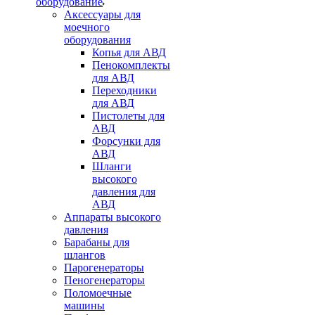
оборудование
Аксессуары для
моечного
оборудования
Копья для АВД
Пенокомплекты
для АВД
Переходники
для АВД
Пистолеты для
АВД
Форсунки для
АВД
Шланги
высокого
давления для
АВД
Аппараты высокого
давления
Барабаны для
шлангов
Парогенераторы
Пеногенераторы
Поломоечные
машины