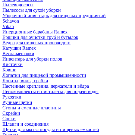
Пылеводососы
Пылесосы для сухой уборки
Уборочный инвентарь для пищевых предприятий
Schavon
Vikan
Инерционные барабаны Ramex
Ершики для очистки труб и бутылок
Ведра для пищевых производств
Катушки Ramex
Весла-мешалки
Инвентарь для уборки полов
Кисточки
Ковши
Лопатки для пищевой промышленности
Лопаты, вилы, грабли
Настенные крепления, держатели и вёдра
Пенокомплекты и пистолеты для подачи воды
Рукоятки
Ручные щетки
Сгоны и сменные пластины
Скребки
Совки
Шланги и соединения
Щетки для мытья посуды и пищевых емкостей
Бренды