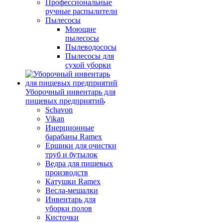
Профессиональные
ручные распылители
Пылесосы
Моющие
пылесосы
Пылеводососы
Пылесосы для
сухой уборки
Уборочный инвентарь для
пищевых предприятий
Schavon
Vikan
Инерционные
барабаны Ramex
Ершики для очистки
труб и бутылок
Ведра для пищевых
производств
Катушки Ramex
Весла-мешалки
Инвентарь для
уборки полов
Кисточки