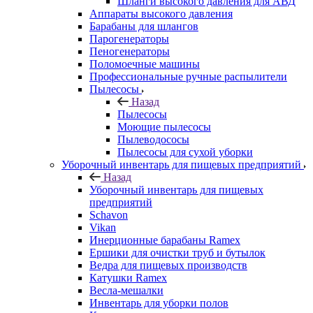
Шланги высокого давления для АВД
Аппараты высокого давления
Барабаны для шлангов
Парогенераторы
Пеногенераторы
Поломоечные машины
Профессиональные ручные распылители
Пылесосы
Назад
Пылесосы
Моющие пылесосы
Пылеводососы
Пылесосы для сухой уборки
Уборочный инвентарь для пищевых предприятий
Назад
Уборочный инвентарь для пищевых
предприятий
Schavon
Vikan
Инерционные барабаны Ramex
Ершики для очистки труб и бутылок
Ведра для пищевых производств
Катушки Ramex
Весла-мешалки
Инвентарь для уборки полов