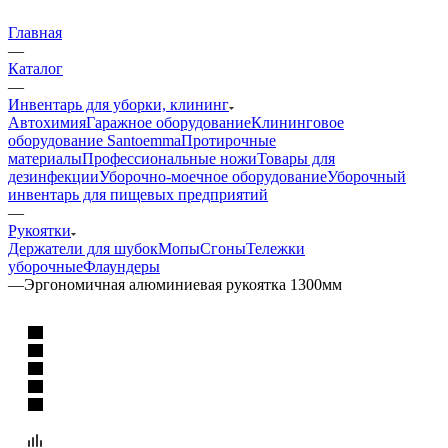
Главная
—
Каталог
—
Инвентарь для уборки, клининг
Автохимия
Гаражное оборудование
Клининговое
оборудование Santoemma
Протирочные
материалы
Профессиональные ножи
Товары для
дезинфекции
Уборочно-моечное оборудование
Уборочный
инвентарь для пищевых предприятий
—
Рукоятки
Держатели для шубок
Мопы
Сгоны
Тележки
уборочные
Флаундеры
—
Эргономичная алюминиевая рукоятка 1300мм