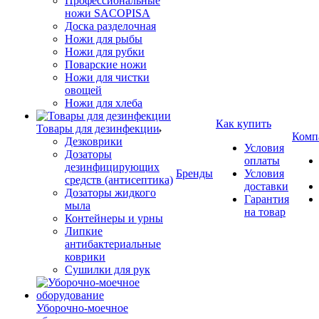
Профессиональные
ножи SACOPISA
Доска разделочная
Ножи для рыбы
Ножи для рубки
Поварские ножи
Ножи для чистки
овощей
Ножи для хлеба
Как купить
Товары для дезинфекции
Комп
Дезковрики
Условия
Дозаторы
оплаты
дезинфицирующих
Бренды
Условия
средств (антисептика)
доставки
Дозаторы жидкого
Гарантия
мыла
на товар
Контейнеры и урны
Липкие
антибактериальные
коврики
Сушилки для рук
Уборочно-моечное