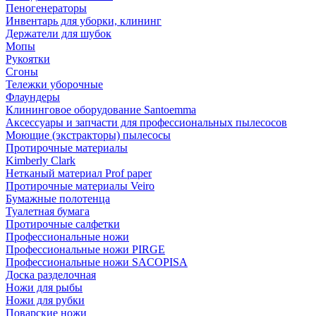
Пеногенераторы
Инвентарь для уборки, клининг
Держатели для шубок
Мопы
Рукоятки
Сгоны
Тележки уборочные
Флаундеры
Клининговое оборудование Santoemma
Аксессуары и запчасти для профессиональных пылесосов
Моющие (экстракторы) пылесосы
Протирочные материалы
Kimberly Clark
Нетканый материал Prof paper
Протирочные материалы Veiro
Бумажные полотенца
Туалетная бумага
Протирочные салфетки
Профессиональные ножи
Профессиональные ножи PIRGE
Профессиональные ножи SACOPISA
Доска разделочная
Ножи для рыбы
Ножи для рубки
Поварские ножи