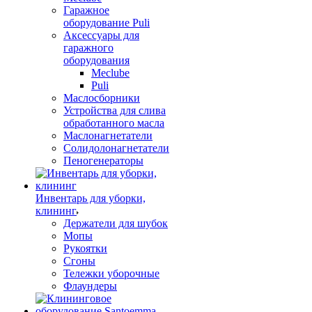
Гаражное
оборудование Puli
Аксессуары для
гаражного
оборудования
Meclube
Puli
Маслосборники
Устройства для слива
обработанного масла
Маслонагнетатели
Солидолонагнетатели
Пеногенераторы
Инвентарь для уборки,
клининг
Держатели для шубок
Мопы
Рукоятки
Сгоны
Тележки уборочные
Флаундеры