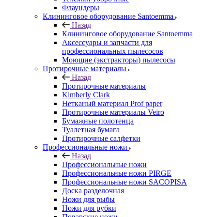
Флаундеры
Клининговое оборудование Santoemma
Назад
Клининговое оборудование Santoemma
Аксессуары и запчасти для
профессиональных пылесосов
Моющие (экстракторы) пылесосы
Протирочные материалы
Назад
Протирочные материалы
Kimberly Clark
Нетканый материал Prof paper
Протирочные материалы Veiro
Бумажные полотенца
Туалетная бумага
Протирочные салфетки
Профессиональные ножи
Назад
Профессиональные ножи
Профессиональные ножи PIRGE
Профессиональные ножи SACOPISA
Доска разделочная
Ножи для рыбы
Ножи для рубки
Поварские ножи