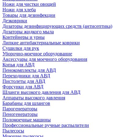
Ножи для чистки овощей
Ножи для хлеба
Товары для дезинфекции
Дезковрики
Дозаторы дезинфицирующих средств (антисептика)
Дозаторы жидкого мыла
Контейнеры и урны
Липкие антибактериальные коврики
Сушилки для рук
Уборочно-моечное оборудование
Аксессуары для моечного оборудования
Копья для АВД
Пенокомплекты для АВД
Переходники для АВД
Пистолеты для АВД
Форсунки для АВД
Шланги высокого давления для АВД
Аппараты высокого давления
Барабаны для шлангов
Парогенераторы
Пеногенераторы
Поломоечные машины
Профессиональные ручные распылители
Пылесосы
Моющие пылесосы