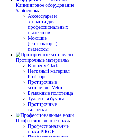
Клининговое оборудование
Santoemma
Аксессуары и
запчасти для
профессиональных
пылесосов
Моющие
(экстракторы)
пылесосы
Протирочные материалы
Kimberly Clark
Нетканый материал
Prof paper
Протирочные
материалы Veiro
Бумажные полотенца
Туалетная бумага
Протирочные
салфетки
Профессиональные ножи
Профессиональные
ножи PIRGE