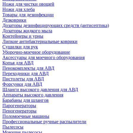
Ножи для чистки овощей
Ножи для хлеба
Товары для дезинфекции
Дезковрики
Дозаторы дезинфицирующих средств (антисептика)
Дозаторы жидкого мыла
Контейнеры и урны
Липкие антибактериальные коврики
Сушилки для рук
Уборочно-моечное оборудование
Аксессуары для моечного оборудования
Копья для АВД
Пенокомплекты для АВД
Переходники для АВД
Пистолеты для АВД
Форсунки для АВД
Шланги высокого давления для АВД
Аппараты высокого давления
Барабаны для шлангов
Парогенераторы
Пеногенераторы
Поломоечные машины
Профессиональные ручные распылители
Пылесосы
Моющие пылесосы