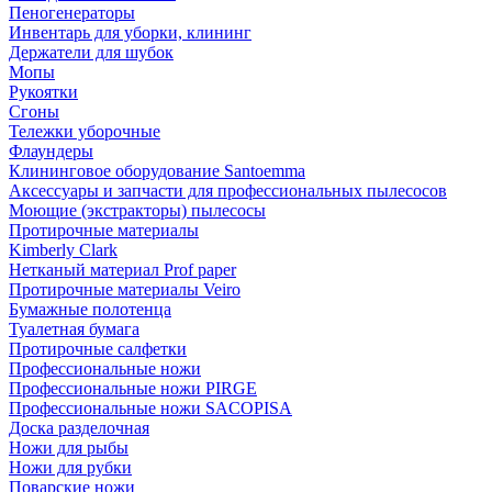
Пеногенераторы
Инвентарь для уборки, клининг
Держатели для шубок
Мопы
Рукоятки
Сгоны
Тележки уборочные
Флаундеры
Клининговое оборудование Santoemma
Аксессуары и запчасти для профессиональных пылесосов
Моющие (экстракторы) пылесосы
Протирочные материалы
Kimberly Clark
Нетканый материал Prof paper
Протирочные материалы Veiro
Бумажные полотенца
Туалетная бумага
Протирочные салфетки
Профессиональные ножи
Профессиональные ножи PIRGE
Профессиональные ножи SACOPISA
Доска разделочная
Ножи для рыбы
Ножи для рубки
Поварские ножи