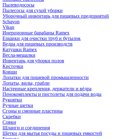
Пылеводососы
Пылесосы для сухой уборки
Уборочный инвентарь для пищевых предприятий
Schavon
Vikan
Инерционные барабаны Ramex
Ершики для очистки труб и бутылок
Ведра для пищевых производств
Катушки Ramex
Весла-мешалки
Инвентарь для уборки полов
Кисточки
Ковши
Лопатки для пищевой промышленности
Лопаты, вилы, грабли
Настенные крепления, держатели и вёдра
Пенокомплекты и пистолеты для подачи воды
Рукоятки
Ручные щетки
Сгоны и сменные пластины
Скребки
Совки
Шланги и соединения
Щетки для мытья посуды и пищевых емкостей
Бренды