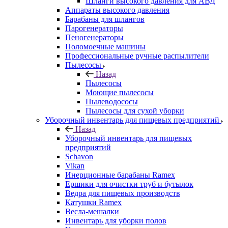
Шланги высокого давления для АВД
Аппараты высокого давления
Барабаны для шлангов
Парогенераторы
Пеногенераторы
Поломоечные машины
Профессиональные ручные распылители
Пылесосы
Назад
Пылесосы
Моющие пылесосы
Пылеводососы
Пылесосы для сухой уборки
Уборочный инвентарь для пищевых предприятий
Назад
Уборочный инвентарь для пищевых
предприятий
Schavon
Vikan
Инерционные барабаны Ramex
Ершики для очистки труб и бутылок
Ведра для пищевых производств
Катушки Ramex
Весла-мешалки
Инвентарь для уборки полов