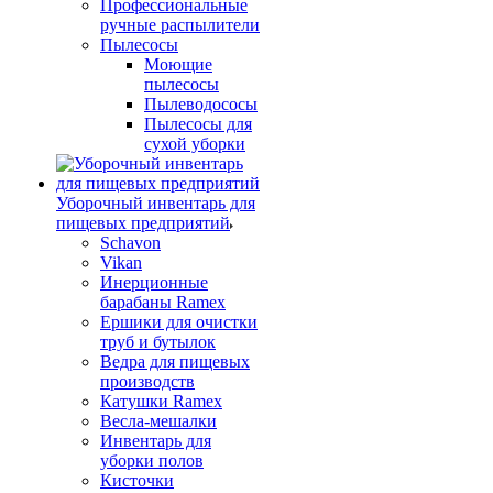
Профессиональные
ручные распылители
Пылесосы
Моющие
пылесосы
Пылеводососы
Пылесосы для
сухой уборки
Уборочный инвентарь для
пищевых предприятий
Schavon
Vikan
Инерционные
барабаны Ramex
Ершики для очистки
труб и бутылок
Ведра для пищевых
производств
Катушки Ramex
Весла-мешалки
Инвентарь для
уборки полов
Кисточки