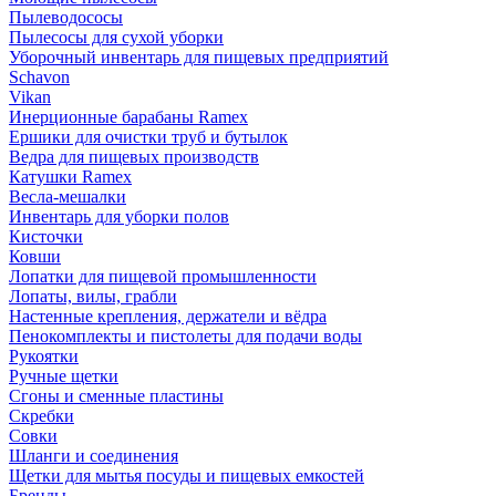
Пылеводососы
Пылесосы для сухой уборки
Уборочный инвентарь для пищевых предприятий
Schavon
Vikan
Инерционные барабаны Ramex
Ершики для очистки труб и бутылок
Ведра для пищевых производств
Катушки Ramex
Весла-мешалки
Инвентарь для уборки полов
Кисточки
Ковши
Лопатки для пищевой промышленности
Лопаты, вилы, грабли
Настенные крепления, держатели и вёдра
Пенокомплекты и пистолеты для подачи воды
Рукоятки
Ручные щетки
Сгоны и сменные пластины
Скребки
Совки
Шланги и соединения
Щетки для мытья посуды и пищевых емкостей
Бренды