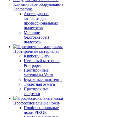
Клининговое оборудование
Santoemma
Аксессуары и
запчасти для
профессиональных
пылесосов
Моющие
(экстракторы)
пылесосы
Протирочные материалы
Kimberly Clark
Нетканый материал
Prof paper
Протирочные
материалы Veiro
Бумажные полотенца
Туалетная бумага
Протирочные
салфетки
Профессиональные ножи
Профессиональные
ножи PIRGE