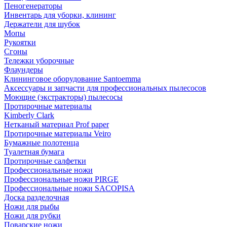
Пеногенераторы
Инвентарь для уборки, клининг
Держатели для шубок
Мопы
Рукоятки
Сгоны
Тележки уборочные
Флаундеры
Клининговое оборудование Santoemma
Аксессуары и запчасти для профессиональных пылесосов
Моющие (экстракторы) пылесосы
Протирочные материалы
Kimberly Clark
Нетканый материал Prof paper
Протирочные материалы Veiro
Бумажные полотенца
Туалетная бумага
Протирочные салфетки
Профессиональные ножи
Профессиональные ножи PIRGE
Профессиональные ножи SACOPISA
Доска разделочная
Ножи для рыбы
Ножи для рубки
Поварские ножи