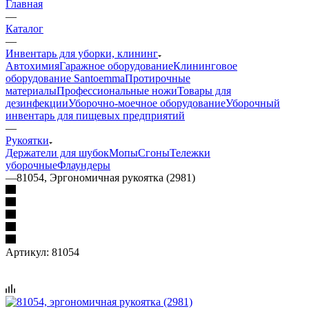
Главная
—
Каталог
—
Инвентарь для уборки, клининг
Автохимия
Гаражное оборудование
Клининговое
оборудование Santoemma
Протирочные
материалы
Профессиональные ножи
Товары для
дезинфекции
Уборочно-моечное оборудование
Уборочный
инвентарь для пищевых предприятий
—
Рукоятки
Держатели для шубок
Мопы
Сгоны
Тележки
уборочные
Флаундеры
—
81054, Эргономичная рукоятка (2981)
Артикул:
81054