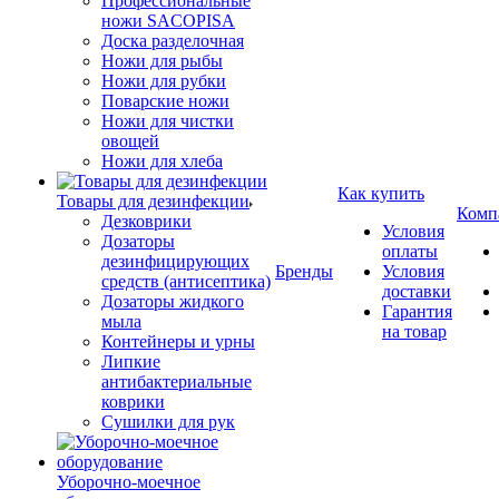
Профессиональные
ножи SACOPISA
Доска разделочная
Ножи для рыбы
Ножи для рубки
Поварские ножи
Ножи для чистки
овощей
Ножи для хлеба
Как купить
Товары для дезинфекции
Комп
Дезковрики
Условия
Дозаторы
оплаты
дезинфицирующих
Бренды
Условия
средств (антисептика)
доставки
Дозаторы жидкого
Гарантия
мыла
на товар
Контейнеры и урны
Липкие
антибактериальные
коврики
Сушилки для рук
Уборочно-моечное