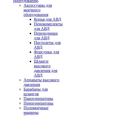
оборудование
Аксессуары для
моечного
оборудования
Копья для АВД
Пенокомплекты
для АВД
Переходники
для АВД
Пистолеты для
АВД
Форсунки для
АВД
Шланги
высокого
давления для
АВД
Аппараты высокого
давления
Барабаны для
шлангов
Парогенераторы
Пеногенераторы
Поломоечные
машины