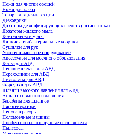
Ножи для чистки овощей
Ножи для хлеба
Товары для дезинфекции
Дезковрики
Дозаторы дезинфицирующих средств (антисептика)
Дозаторы жидкого мыла
Контейнеры и урны
Липкие антибактериальные коврики
Сушилки для рук
Уборочно-моечное оборудование
Аксессуары для моечного оборудования
Копья для АВД
Пенокомплекты для АВД
Переходники для АВД
Пистолеты для АВД
Форсунки для АВД
Шланги высокого давления для АВД
Аппараты высокого давления
Барабаны для шлангов
Парогенераторы
Пеногенераторы
Поломоечные машины
Профессиональные ручные распылители
Пылесосы
Моющие пылесосы