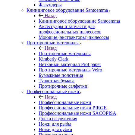
Флаундеры
Клининговое оборудование Santoemma
Назад
Клининговое оборудование Santoemma
Аксессуары и запчасти для
профессиональных пылесосов
Моющие (экстракторы) пылесосы
Протирочные материалы
Назад
Протирочные материалы
Kimberly Clark
Нетканый материал Prof paper
Протирочные материалы Veiro
Бумажные полотенца
Туалетная бумага
Протирочные салфетки
Профессиональные ножи
Назад
Профессиональные ножи
Профессиональные ножи PIRGE
Профессиональные ножи SACOPISA
Доска разделочная
Ножи для рыбы
Ножи для рубки
Поварские ножи