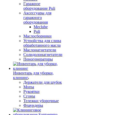
Гаражное
оборудование Puli
Аксессуары для
гаражного
оборудования
Meclube
Puli
Маслосборники
Устройства для слива
обработанного масла
Маслонагнетатели
Солидолонагнетатели
Пеногенераторы
Инвентарь для уборки,
клининг
Держатели для шубок
Мопы
Рукоятки
Сгоны
Тележки уборочные
Флаундеры