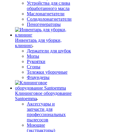
Устройства для слива
обработанного масла
Маслонагнетатели
Солидолонагнетатели
Пеногенераторы
Инвентарь для уборки,
клининг
Держатели для шубок
Мопы
Рукоятки
Сгоны
Тележки уборочные
Флаундеры
Клининговое оборудование
Santoemma
Аксессуары и
запчасти для
профессиональных
пылесосов
Моющие
(экстракторы)