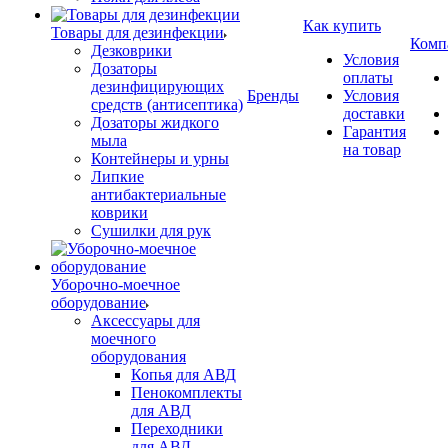
Как купить
Товары для дезинфекции
Комп
Дезковрики
Условия
Дозаторы
оплаты
дезинфицирующих
Бренды
Условия
средств (антисептика)
доставки
Дозаторы жидкого
Гарантия
мыла
на товар
Контейнеры и урны
Липкие
антибактериальные
коврики
Сушилки для рук
Уборочно-моечное
оборудование
Аксессуары для
моечного
оборудования
Копья для АВД
Пенокомплекты
для АВД
Переходники
для АВД