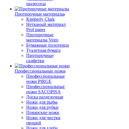
пылесосы
Протирочные материалы
Kimberly Clark
Нетканый материал
Prof paper
Протирочные
материалы Veiro
Бумажные полотенца
Туалетная бумага
Протирочные
салфетки
Профессиональные ножи
Профессиональные
ножи PIRGE
Профессиональные
ножи SACOPISA
Доска разделочная
Ножи для рыбы
Ножи для рубки
Поварские ножи
Ножи для чистки
овощей
Ножи для хлеба