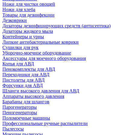
Ножи для чистки овощей
Ножи для хлеба
Товары для дезинфекции
Дезковрики
Дозаторы дезинфицирующих средств (антисептика)
Дозаторы жидкого мыла
Контейнеры и урны
Липкие антибактериальные коврики
Сушилки для рук
Уборочно-моечное оборудование
Аксессуары для моечного оборудования
Копья для АВД
Пенокомплекты для АВД
Переходники для АВД
Пистолеты для АВД
Форсунки для АВД
Шланги высокого давления для АВД
Аппараты высокого давления
Барабаны для шлангов
Парогенераторы
Пеногенераторы
Поломоечные машины
Профессиональные ручные распылители
Пылесосы
Моющие пылесосы