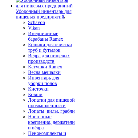
Уборочный инвентарь для
пищевых предприятий
Schavon
Vikan
Инерционные
барабаны Ramex
Ершики для очистки
труб и бутылок
Ведра для пищевых
производств
Катушки Ramex
Весла-мешалки
Инвентарь для
уборки полов
Кисточки
Ковши
Лопатки для пищевой
промышленности
Лопаты, вилы, грабли
Настенные
крепления, держатели
и вёдра
Пенокомплекты и