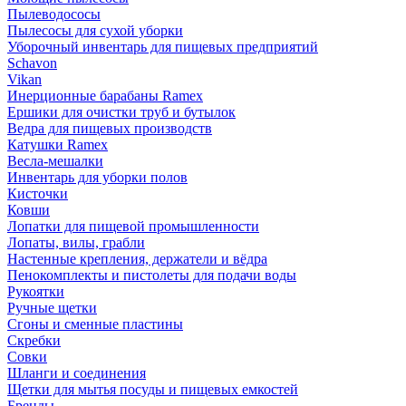
Пылеводососы
Пылесосы для сухой уборки
Уборочный инвентарь для пищевых предприятий
Schavon
Vikan
Инерционные барабаны Ramex
Ершики для очистки труб и бутылок
Ведра для пищевых производств
Катушки Ramex
Весла-мешалки
Инвентарь для уборки полов
Кисточки
Ковши
Лопатки для пищевой промышленности
Лопаты, вилы, грабли
Настенные крепления, держатели и вёдра
Пенокомплекты и пистолеты для подачи воды
Рукоятки
Ручные щетки
Сгоны и сменные пластины
Скребки
Совки
Шланги и соединения
Щетки для мытья посуды и пищевых емкостей
Бренды