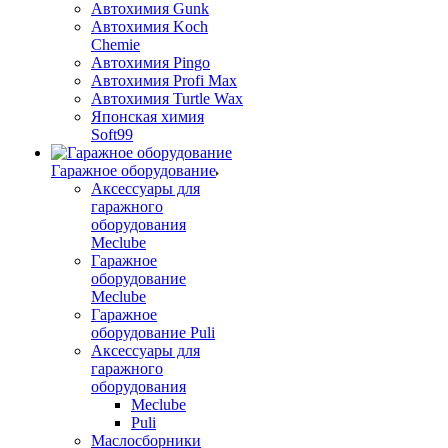
Автохимия Gunk
Автохимия Koch
Chemie
Автохимия Pingo
Автохимия Profi Max
Автохимия Turtle Wax
Японская химия
Soft99
Гаражное оборудование
Аксессуары для
гаражного
оборудования
Meclube
Гаражное
оборудование
Meclube
Гаражное
оборудование Puli
Аксессуары для
гаражного
оборудования
Meclube
Puli
Маслосборники