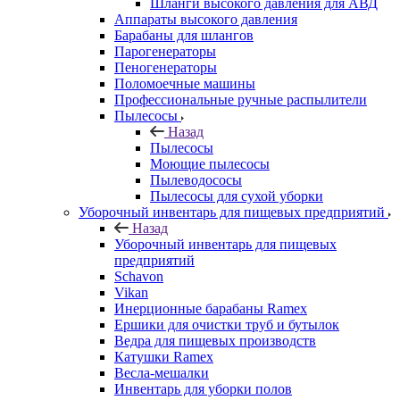
Шланги высокого давления для АВД
Аппараты высокого давления
Барабаны для шлангов
Парогенераторы
Пеногенераторы
Поломоечные машины
Профессиональные ручные распылители
Пылесосы
Назад
Пылесосы
Моющие пылесосы
Пылеводососы
Пылесосы для сухой уборки
Уборочный инвентарь для пищевых предприятий
Назад
Уборочный инвентарь для пищевых
предприятий
Schavon
Vikan
Инерционные барабаны Ramex
Ершики для очистки труб и бутылок
Ведра для пищевых производств
Катушки Ramex
Весла-мешалки
Инвентарь для уборки полов