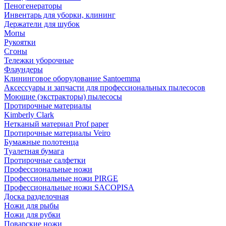
Пеногенераторы
Инвентарь для уборки, клининг
Держатели для шубок
Мопы
Рукоятки
Сгоны
Тележки уборочные
Флаундеры
Клининговое оборудование Santoemma
Аксессуары и запчасти для профессиональных пылесосов
Моющие (экстракторы) пылесосы
Протирочные материалы
Kimberly Clark
Нетканый материал Prof paper
Протирочные материалы Veiro
Бумажные полотенца
Туалетная бумага
Протирочные салфетки
Профессиональные ножи
Профессиональные ножи PIRGE
Профессиональные ножи SACOPISA
Доска разделочная
Ножи для рыбы
Ножи для рубки
Поварские ножи