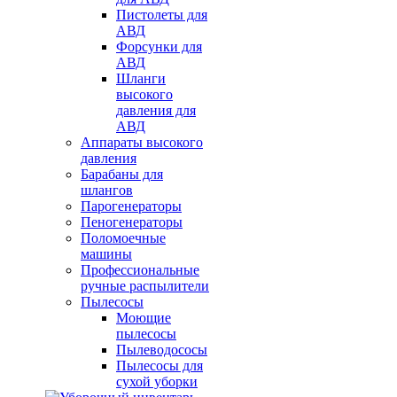
Пистолеты для
АВД
Форсунки для
АВД
Шланги
высокого
давления для
АВД
Аппараты высокого
давления
Барабаны для
шлангов
Парогенераторы
Пеногенераторы
Поломоечные
машины
Профессиональные
ручные распылители
Пылесосы
Моющие
пылесосы
Пылеводососы
Пылесосы для
сухой уборки