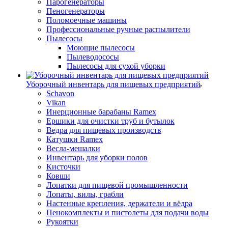
Парогенераторы
Пеногенераторы
Поломоечные машины
Профессиональные ручные распылители
Пылесосы
Моющие пылесосы
Пылеводососы
Пылесосы для сухой уборки
Уборочный инвентарь для пищевых предприятий
Schavon
Vikan
Инерционные барабаны Ramex
Ершики для очистки труб и бутылок
Ведра для пищевых производств
Катушки Ramex
Весла-мешалки
Инвентарь для уборки полов
Кисточки
Ковши
Лопатки для пищевой промышленности
Лопаты, вилы, грабли
Настенные крепления, держатели и вёдра
Пенокомплекты и пистолеты для подачи воды
Рукоятки