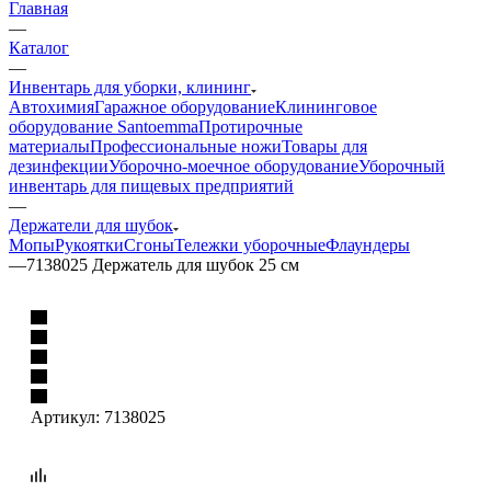
Главная
—
Каталог
—
Инвентарь для уборки, клининг
Автохимия
Гаражное оборудование
Клининговое
оборудование Santoemma
Протирочные
материалы
Профессиональные ножи
Товары для
дезинфекции
Уборочно-моечное оборудование
Уборочный
инвентарь для пищевых предприятий
—
Держатели для шубок
Мопы
Рукоятки
Сгоны
Тележки уборочные
Флаундеры
—
7138025 Держатель для шубок 25 см
Артикул:
7138025