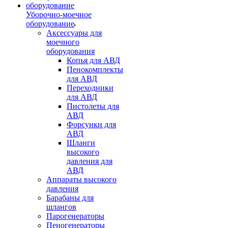
Уборочно-моечное
оборудование
Аксессуары для
моечного
оборудования
Копья для АВД
Пенокомплекты
для АВД
Переходники
для АВД
Пистолеты для
АВД
Форсунки для
АВД
Шланги
высокого
давления для
АВД
Аппараты высокого
давления
Барабаны для
шлангов
Парогенераторы
Пеногенераторы