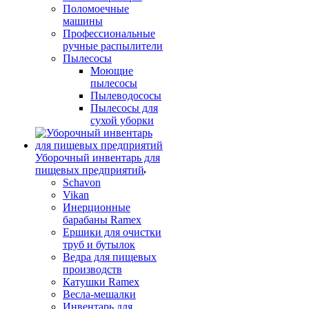
Поломоечные
машины
Профессиональные
ручные распылители
Пылесосы
Моющие
пылесосы
Пылеводососы
Пылесосы для
сухой уборки
Уборочный инвентарь для
пищевых предприятий
Schavon
Vikan
Инерционные
барабаны Ramex
Ершики для очистки
труб и бутылок
Ведра для пищевых
производств
Катушки Ramex
Весла-мешалки
Инвентарь для