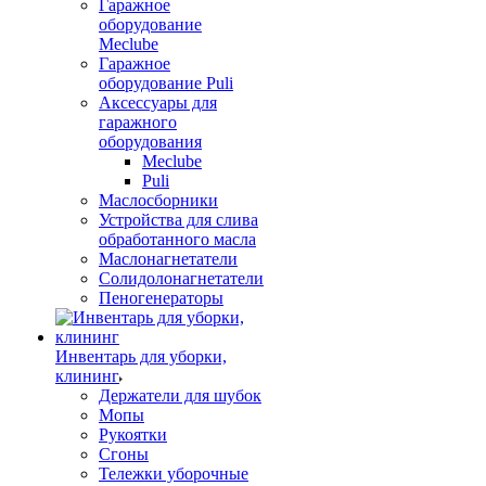
Гаражное
оборудование
Meclube
Гаражное
оборудование Puli
Аксессуары для
гаражного
оборудования
Meclube
Puli
Маслосборники
Устройства для слива
обработанного масла
Маслонагнетатели
Солидолонагнетатели
Пеногенераторы
Инвентарь для уборки,
клининг
Держатели для шубок
Мопы
Рукоятки
Сгоны
Тележки уборочные