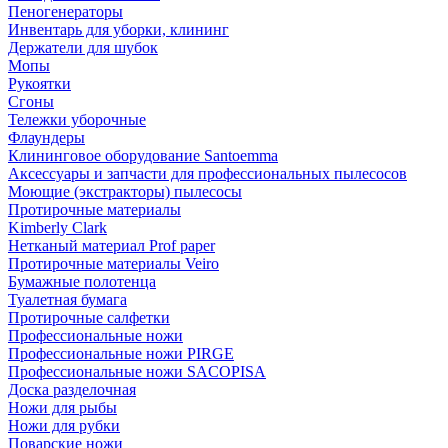
Пеногенераторы
Инвентарь для уборки, клининг
Держатели для шубок
Мопы
Рукоятки
Сгоны
Тележки уборочные
Флаундеры
Клининговое оборудование Santoemma
Аксессуары и запчасти для профессиональных пылесосов
Моющие (экстракторы) пылесосы
Протирочные материалы
Kimberly Clark
Нетканый материал Prof paper
Протирочные материалы Veiro
Бумажные полотенца
Туалетная бумага
Протирочные салфетки
Профессиональные ножи
Профессиональные ножи PIRGE
Профессиональные ножи SACOPISA
Доска разделочная
Ножи для рыбы
Ножи для рубки
Поварские ножи