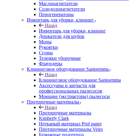
Маслонагнетатели
Солидолонагнетатели
Пеногенераторы
Инвентарь для уборки, клининг
Назад
Инвентарь для уборки, клининг
Держатели для шубок
Мопы
Рукоятки
Сгоны
Тележки уборочные
Флаундеры
Клининговое оборудование Santoemma
Назад
Клининговое оборудование Santoemma
Аксессуары и запчасти для
профессиональных пылесосов
Моющие (экстракторы) пылесосы
Протирочные материалы
Назад
Протирочные материалы
Kimberly Clark
Нетканый материал Prof paper
Протирочные материалы Veiro
Бумажные полотенца