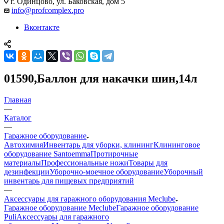
г. Одинцово, ул. Баковская, дом 5
info@profcomplex.pro
Вконтакте
01590,Баллон для накачки шин,14л
Главная
—
Каталог
—
Гаражное оборудование
Автохимия
Инвентарь для уборки, клининг
Клининговое
оборудование Santoemma
Протирочные
материалы
Профессиональные ножи
Товары для
дезинфекции
Уборочно-моечное оборудование
Уборочный
инвентарь для пищевых предприятий
—
Аксессуары для гаражного оборудования Meclube
Гаражное оборудование Meclube
Гаражное оборудование
Puli
Аксессуары для гаражного