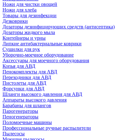
Ножи для чистки овощей
Ножи для хлеба
Товары для дезинфекции
Дезковрики
Дозаторы дезинфицирующих средств (антисептика)
Дозаторы жидкого мыла
Контейнеры и урны
Липкие антибактериальные коврики
Сушилки для рук
Уборочно-моечное оборудование
Аксессуары для моечного оборудования
Копья для АВД
Пенокомплекты для АВД
Переходники для АВД
Пистолеты для АВД
Форсунки для АВД
Шланги высокого давления для АВД
Аппараты высокого давления
Барабаны для шлангов
Парогенераторы
Пеногенераторы
Поломоечные машины
Профессиональные ручные распылители
Пылесосы
Моющие пылесосы