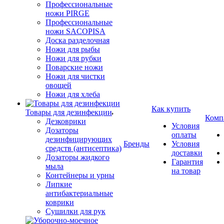
Профессиональные
ножи PIRGE
Профессиональные
ножи SACOPISA
Доска разделочная
Ножи для рыбы
Ножи для рубки
Поварские ножи
Ножи для чистки
овощей
Ножи для хлеба
Как купить
Товары для дезинфекции
Комп
Дезковрики
Условия
Дозаторы
оплаты
дезинфицирующих
Бренды
Условия
средств (антисептика)
доставки
Дозаторы жидкого
Гарантия
мыла
на товар
Контейнеры и урны
Липкие
антибактериальные
коврики
Сушилки для рук