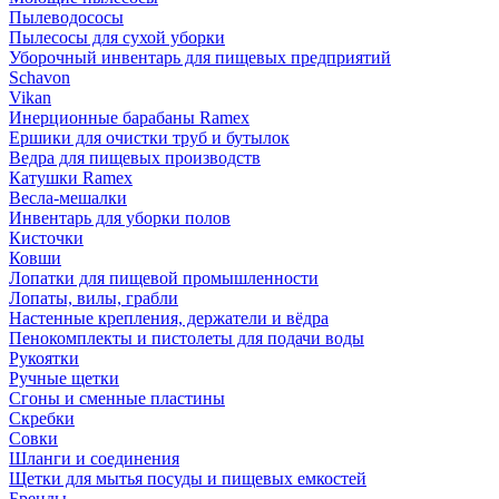
Пылеводососы
Пылесосы для сухой уборки
Уборочный инвентарь для пищевых предприятий
Schavon
Vikan
Инерционные барабаны Ramex
Ершики для очистки труб и бутылок
Ведра для пищевых производств
Катушки Ramex
Весла-мешалки
Инвентарь для уборки полов
Кисточки
Ковши
Лопатки для пищевой промышленности
Лопаты, вилы, грабли
Настенные крепления, держатели и вёдра
Пенокомплекты и пистолеты для подачи воды
Рукоятки
Ручные щетки
Сгоны и сменные пластины
Скребки
Совки
Шланги и соединения
Щетки для мытья посуды и пищевых емкостей
Бренды