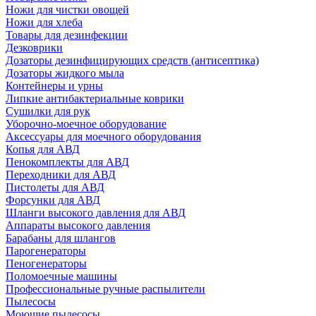
Ножи для чистки овощей
Ножи для хлеба
Товары для дезинфекции
Дезковрики
Дозаторы дезинфицирующих средств (антисептика)
Дозаторы жидкого мыла
Контейнеры и урны
Липкие антибактериальные коврики
Сушилки для рук
Уборочно-моечное оборудование
Аксессуары для моечного оборудования
Копья для АВД
Пенокомплекты для АВД
Переходники для АВД
Пистолеты для АВД
Форсунки для АВД
Шланги высокого давления для АВД
Аппараты высокого давления
Барабаны для шлангов
Парогенераторы
Пеногенераторы
Поломоечные машины
Профессиональные ручные распылители
Пылесосы
Моющие пылесосы