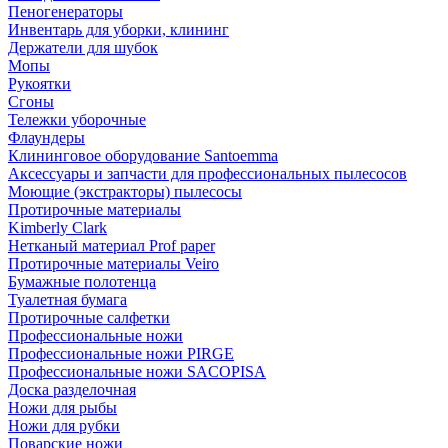
Пеногенераторы
Инвентарь для уборки, клининг
Держатели для шубок
Мопы
Рукоятки
Сгоны
Тележки уборочные
Флаундеры
Клининговое оборудование Santoemma
Аксессуары и запчасти для профессиональных пылесосов
Моющие (экстракторы) пылесосы
Протирочные материалы
Kimberly Clark
Нетканый материал Prof paper
Протирочные материалы Veiro
Бумажные полотенца
Туалетная бумага
Протирочные салфетки
Профессиональные ножи
Профессиональные ножи PIRGE
Профессиональные ножи SACOPISA
Доска разделочная
Ножи для рыбы
Ножи для рубки
Поварские ножи