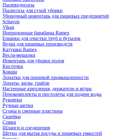
Пылеводососы
Пылесосы для сухой уборки
Уборочный инвентарь для пищевых предприятий
Schavon
Vikan
Инерционные барабаны Ramex
Ершики для очистки труб и бутылок
Ведра для пищевых производств
Катушки Ramex
Весла-мешалки
Инвентарь для уборки полов
Кисточки
Ковши
Лопатки для пищевой промышленности
Лопаты, вилы, грабли
Настенные крепления, держатели и вёдра
Пенокомплекты и пистолеты для подачи воды
Рукоятки
Ручные щетки
Сгоны и сменные пластины
Скребки
Совки
Шланги и соединения
Щетки для мытья посуды и пищевых емкостей
Бренды