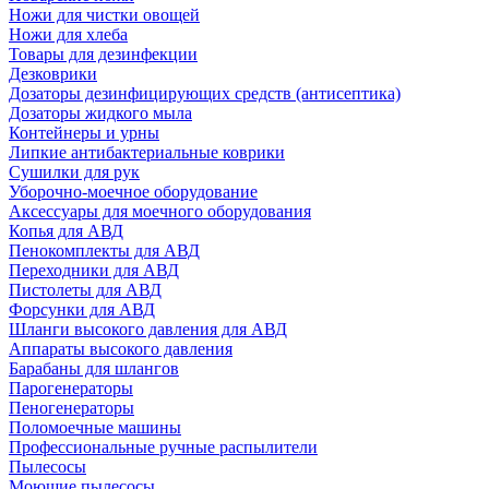
Ножи для чистки овощей
Ножи для хлеба
Товары для дезинфекции
Дезковрики
Дозаторы дезинфицирующих средств (антисептика)
Дозаторы жидкого мыла
Контейнеры и урны
Липкие антибактериальные коврики
Сушилки для рук
Уборочно-моечное оборудование
Аксессуары для моечного оборудования
Копья для АВД
Пенокомплекты для АВД
Переходники для АВД
Пистолеты для АВД
Форсунки для АВД
Шланги высокого давления для АВД
Аппараты высокого давления
Барабаны для шлангов
Парогенераторы
Пеногенераторы
Поломоечные машины
Профессиональные ручные распылители
Пылесосы
Моющие пылесосы