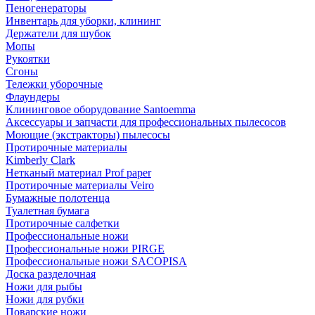
Пеногенераторы
Инвентарь для уборки, клининг
Держатели для шубок
Мопы
Рукоятки
Сгоны
Тележки уборочные
Флаундеры
Клининговое оборудование Santoemma
Аксессуары и запчасти для профессиональных пылесосов
Моющие (экстракторы) пылесосы
Протирочные материалы
Kimberly Clark
Нетканый материал Prof paper
Протирочные материалы Veiro
Бумажные полотенца
Туалетная бумага
Протирочные салфетки
Профессиональные ножи
Профессиональные ножи PIRGE
Профессиональные ножи SACOPISA
Доска разделочная
Ножи для рыбы
Ножи для рубки
Поварские ножи