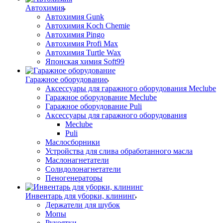
Автохимия
Автохимия Gunk
Автохимия Koch Chemie
Автохимия Pingo
Автохимия Profi Max
Автохимия Turtle Wax
Японская химия Soft99
Гаражное оборудование
Аксессуары для гаражного оборудования Meclube
Гаражное оборудование Meclube
Гаражное оборудование Puli
Аксессуары для гаражного оборудования
Meclube
Puli
Маслосборники
Устройства для слива обработанного масла
Маслонагнетатели
Солидолонагнетатели
Пеногенераторы
Инвентарь для уборки, клининг
Держатели для шубок
Мопы
Рукоятки