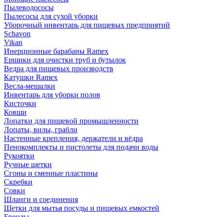
Пылеводососы
Пылесосы для сухой уборки
Уборочный инвентарь для пищевых предприятий
Schavon
Vikan
Инерционные барабаны Ramex
Ершики для очистки труб и бутылок
Ведра для пищевых производств
Катушки Ramex
Весла-мешалки
Инвентарь для уборки полов
Кисточки
Ковши
Лопатки для пищевой промышленности
Лопаты, вилы, грабли
Настенные крепления, держатели и вёдра
Пенокомплекты и пистолеты для подачи воды
Рукоятки
Ручные щетки
Сгоны и сменные пластины
Скребки
Совки
Шланги и соединения
Щетки для мытья посуды и пищевых емкостей
Бренды