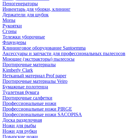
Пеногенераторы
Инвентарь для уборки, клининг
Держатели для шубок
Мопы
Рукоятки
Сгоны
Тележки уборочные
Флаундеры
Клининговое оборудование Santoemma
Аксессуары и запчасти для профессиональных пылесосов
Моющие (экстракторы) пылесосы
Протирочные материалы
Kimberly Clark
Нетканый материал Prof paper
Протирочные материалы Veiro
Бумажные полотенца
Туалетная бумага
Протирочные салфетки
Профессиональные ножи
Профессиональные ножи PIRGE
Профессиональные ножи SACOPISA
Доска разделочная
Ножи для рыбы
Ножи для рубки
Поварские ножи