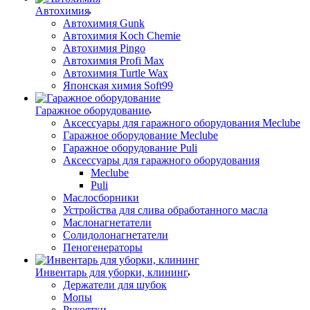
Автохимия
Автохимия Gunk
Автохимия Koch Chemie
Автохимия Pingo
Автохимия Profi Max
Автохимия Turtle Wax
Японская химия Soft99
Гаражное оборудование
Аксессуары для гаражного оборудования Meclube
Гаражное оборудование Meclube
Гаражное оборудование Puli
Аксессуары для гаражного оборудования
Meclube
Puli
Маслосборники
Устройства для слива обработанного масла
Маслонагнетатели
Солидолонагнетатели
Пеногенераторы
Инвентарь для уборки, клининг
Держатели для шубок
Мопы
Рукоятки