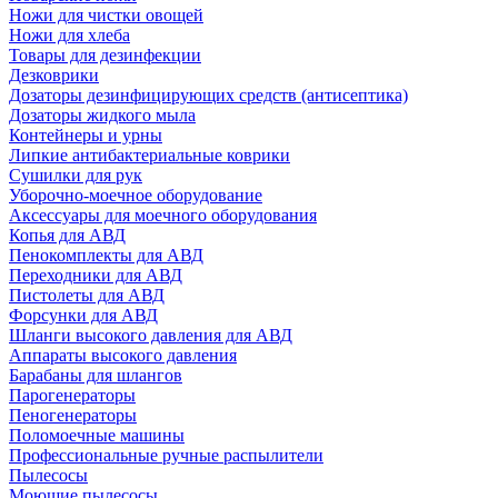
Ножи для чистки овощей
Ножи для хлеба
Товары для дезинфекции
Дезковрики
Дозаторы дезинфицирующих средств (антисептика)
Дозаторы жидкого мыла
Контейнеры и урны
Липкие антибактериальные коврики
Сушилки для рук
Уборочно-моечное оборудование
Аксессуары для моечного оборудования
Копья для АВД
Пенокомплекты для АВД
Переходники для АВД
Пистолеты для АВД
Форсунки для АВД
Шланги высокого давления для АВД
Аппараты высокого давления
Барабаны для шлангов
Парогенераторы
Пеногенераторы
Поломоечные машины
Профессиональные ручные распылители
Пылесосы
Моющие пылесосы