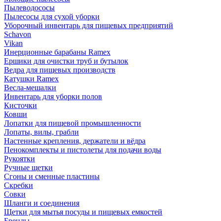
Пылеводососы
Пылесосы для сухой уборки
Уборочный инвентарь для пищевых предприятий
Schavon
Vikan
Инерционные барабаны Ramex
Ершики для очистки труб и бутылок
Ведра для пищевых производств
Катушки Ramex
Весла-мешалки
Инвентарь для уборки полов
Кисточки
Ковши
Лопатки для пищевой промышленности
Лопаты, вилы, грабли
Настенные крепления, держатели и вёдра
Пенокомплекты и пистолеты для подачи воды
Рукоятки
Ручные щетки
Сгоны и сменные пластины
Скребки
Совки
Шланги и соединения
Щетки для мытья посуды и пищевых емкостей
Бренды