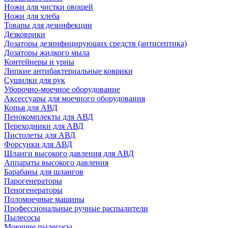
Ножи для чистки овощей
Ножи для хлеба
Товары для дезинфекции
Дезковрики
Дозаторы дезинфицирующих средств (антисептика)
Дозаторы жидкого мыла
Контейнеры и урны
Липкие антибактериальные коврики
Сушилки для рук
Уборочно-моечное оборудование
Аксессуары для моечного оборудования
Копья для АВД
Пенокомплекты для АВД
Переходники для АВД
Пистолеты для АВД
Форсунки для АВД
Шланги высокого давления для АВД
Аппараты высокого давления
Барабаны для шлангов
Парогенераторы
Пеногенераторы
Поломоечные машины
Профессиональные ручные распылители
Пылесосы
Моющие пылесосы