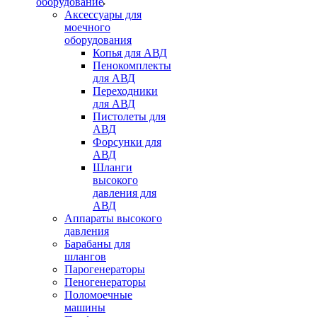
оборудование
Аксессуары для
моечного
оборудования
Копья для АВД
Пенокомплекты
для АВД
Переходники
для АВД
Пистолеты для
АВД
Форсунки для
АВД
Шланги
высокого
давления для
АВД
Аппараты высокого
давления
Барабаны для
шлангов
Парогенераторы
Пеногенераторы
Поломоечные
машины