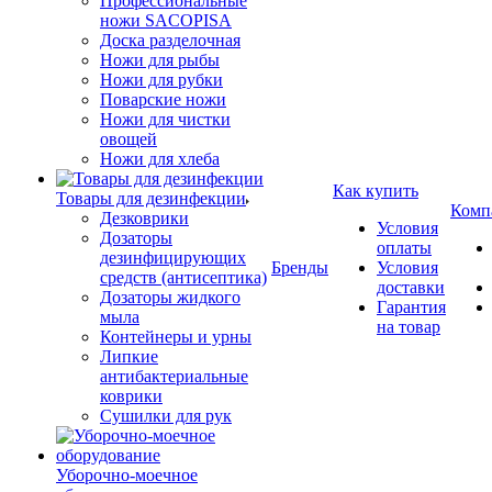
Профессиональные
ножи SACOPISA
Доска разделочная
Ножи для рыбы
Ножи для рубки
Поварские ножи
Ножи для чистки
овощей
Ножи для хлеба
Как купить
Товары для дезинфекции
Комп
Дезковрики
Условия
Дозаторы
оплаты
дезинфицирующих
Бренды
Условия
средств (антисептика)
доставки
Дозаторы жидкого
Гарантия
мыла
на товар
Контейнеры и урны
Липкие
антибактериальные
коврики
Сушилки для рук
Уборочно-моечное