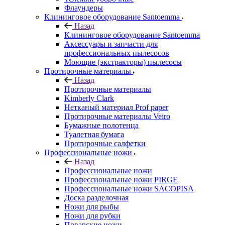
Флаундеры
Клининговое оборудование Santoemma
Назад
Клининговое оборудование Santoemma
Аксессуары и запчасти для
профессиональных пылесосов
Моющие (экстракторы) пылесосы
Протирочные материалы
Назад
Протирочные материалы
Kimberly Clark
Нетканый материал Prof paper
Протирочные материалы Veiro
Бумажные полотенца
Туалетная бумага
Протирочные салфетки
Профессиональные ножи
Назад
Профессиональные ножи
Профессиональные ножи PIRGE
Профессиональные ножи SACOPISA
Доска разделочная
Ножи для рыбы
Ножи для рубки
Поварские ножи