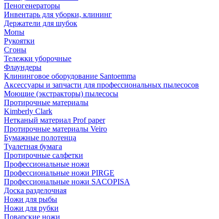
Пеногенераторы
Инвентарь для уборки, клининг
Держатели для шубок
Мопы
Рукоятки
Сгоны
Тележки уборочные
Флаундеры
Клининговое оборудование Santoemma
Аксессуары и запчасти для профессиональных пылесосов
Моющие (экстракторы) пылесосы
Протирочные материалы
Kimberly Clark
Нетканый материал Prof paper
Протирочные материалы Veiro
Бумажные полотенца
Туалетная бумага
Протирочные салфетки
Профессиональные ножи
Профессиональные ножи PIRGE
Профессиональные ножи SACOPISA
Доска разделочная
Ножи для рыбы
Ножи для рубки
Поварские ножи