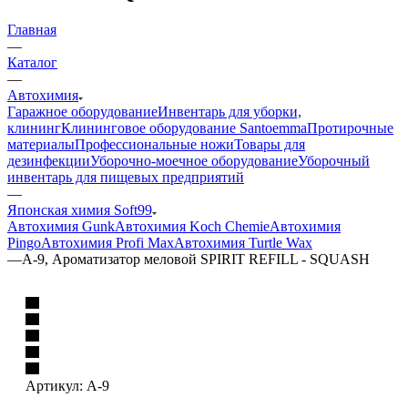
Главная
—
Каталог
—
Автохимия
Гаражное оборудование
Инвентарь для уборки,
клининг
Клининговое оборудование Santoemma
Протирочные
материалы
Профессиональные ножи
Товары для
дезинфекции
Уборочно-моечное оборудование
Уборочный
инвентарь для пищевых предприятий
—
Японская химия Soft99
Автохимия Gunk
Автохимия Koch Chemie
Автохимия
Pingo
Автохимия Profi Max
Автохимия Turtle Wax
—
A-9, Ароматизатор меловой SPIRIT REFILL - SQUASH
Артикул:
A-9