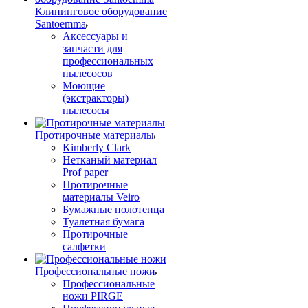
Клининговое оборудование
Santoemma
Аксессуары и
запчасти для
профессиональных
пылесосов
Моющие
(экстракторы)
пылесосы
Протирочные материалы
Kimberly Clark
Нетканый материал
Prof paper
Протирочные
материалы Veiro
Бумажные полотенца
Туалетная бумага
Протирочные
салфетки
Профессиональные ножи
Профессиональные
ножи PIRGE