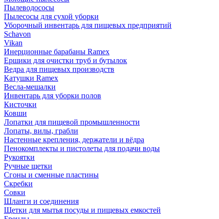
Пылеводососы
Пылесосы для сухой уборки
Уборочный инвентарь для пищевых предприятий
Schavon
Vikan
Инерционные барабаны Ramex
Ершики для очистки труб и бутылок
Ведра для пищевых производств
Катушки Ramex
Весла-мешалки
Инвентарь для уборки полов
Кисточки
Ковши
Лопатки для пищевой промышленности
Лопаты, вилы, грабли
Настенные крепления, держатели и вёдра
Пенокомплекты и пистолеты для подачи воды
Рукоятки
Ручные щетки
Сгоны и сменные пластины
Скребки
Совки
Шланги и соединения
Щетки для мытья посуды и пищевых емкостей
Бренды