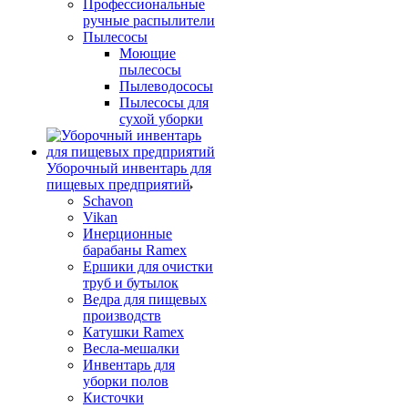
Профессиональные
ручные распылители
Пылесосы
Моющие
пылесосы
Пылеводососы
Пылесосы для
сухой уборки
Уборочный инвентарь для
пищевых предприятий
Schavon
Vikan
Инерционные
барабаны Ramex
Ершики для очистки
труб и бутылок
Ведра для пищевых
производств
Катушки Ramex
Весла-мешалки
Инвентарь для
уборки полов
Кисточки