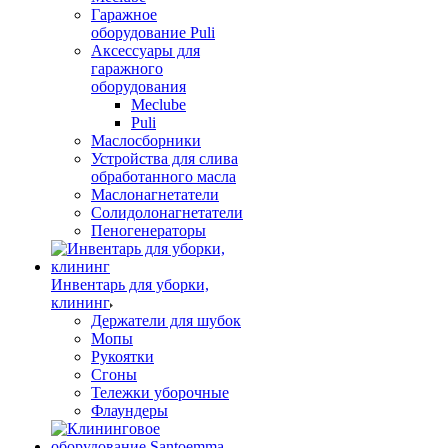
Гаражное
оборудование Puli
Аксессуары для
гаражного
оборудования
Meclube
Puli
Маслосборники
Устройства для слива
обработанного масла
Маслонагнетатели
Солидолонагнетатели
Пеногенераторы
Инвентарь для уборки,
клининг
Держатели для шубок
Мопы
Рукоятки
Сгоны
Тележки уборочные
Флаундеры