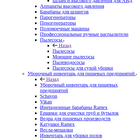
Шланги высокого давления для АВД
Аппараты высокого давления
Барабаны для шлангов
Парогенераторы
Пеногенераторы
Поломоечные машины
Профессиональные ручные распылители
Пылесосы
Назад
Пылесосы
Моющие пылесосы
Пылеводососы
Пылесосы для сухой уборки
Уборочный инвентарь для пищевых предприятий
Назад
Уборочный инвентарь для пищевых
предприятий
Schavon
Vikan
Инерционные барабаны Ramex
Ершики для очистки труб и бутылок
Ведра для пищевых производств
Катушки Ramex
Весла-мешалки
Инвентарь для уборки полов