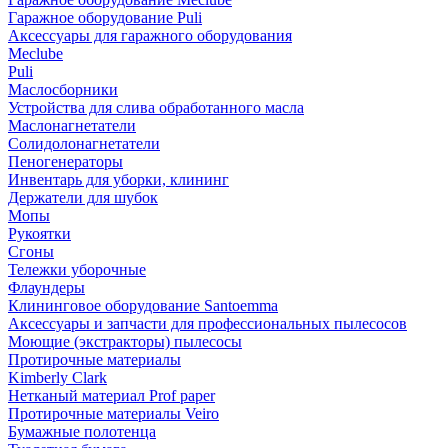
Гаражное оборудование Puli
Аксессуары для гаражного оборудования
Meclube
Puli
Маслосборники
Устройства для слива обработанного масла
Маслонагнетатели
Солидолонагнетатели
Пеногенераторы
Инвентарь для уборки, клининг
Держатели для шубок
Мопы
Рукоятки
Сгоны
Тележки уборочные
Флаундеры
Клининговое оборудование Santoemma
Аксессуары и запчасти для профессиональных пылесосов
Моющие (экстракторы) пылесосы
Протирочные материалы
Kimberly Clark
Нетканый материал Prof paper
Протирочные материалы Veiro
Бумажные полотенца