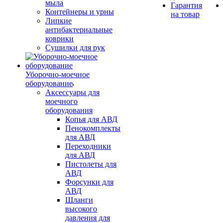
мыла
Гарантия
Контейнеры и урны
на товар
Липкие
антибактериальные
коврики
Сушилки для рук
Уборочно-моечное
оборудование
Аксессуары для
моечного
оборудования
Копья для АВД
Пенокомплекты
для АВД
Переходники
для АВД
Пистолеты для
АВД
Форсунки для
АВД
Шланги
высокого
давления для