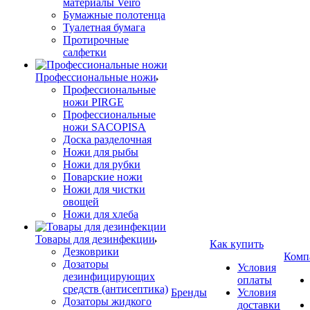
материалы Veiro
Бумажные полотенца
Туалетная бумага
Протирочные
салфетки
Профессиональные ножи
Профессиональные
ножи PIRGE
Профессиональные
ножи SACOPISA
Доска разделочная
Ножи для рыбы
Ножи для рубки
Поварские ножи
Ножи для чистки
овощей
Ножи для хлеба
Товары для дезинфекции
Как купить
Дезковрики
Комп
Дозаторы
Условия
дезинфицирующих
оплаты
средств (антисептика)
Бренды
Условия
Дозаторы жидкого
доставки