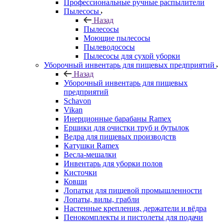
Профессиональные ручные распылители
Пылесосы
Назад
Пылесосы
Моющие пылесосы
Пылеводососы
Пылесосы для сухой уборки
Уборочный инвентарь для пищевых предприятий
Назад
Уборочный инвентарь для пищевых
предприятий
Schavon
Vikan
Инерционные барабаны Ramex
Ершики для очистки труб и бутылок
Ведра для пищевых производств
Катушки Ramex
Весла-мешалки
Инвентарь для уборки полов
Кисточки
Ковши
Лопатки для пищевой промышленности
Лопаты, вилы, грабли
Настенные крепления, держатели и вёдра
Пенокомплекты и пистолеты для подачи