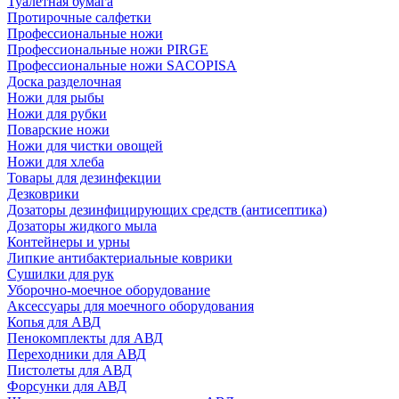
Туалетная бумага
Протирочные салфетки
Профессиональные ножи
Профессиональные ножи PIRGE
Профессиональные ножи SACOPISA
Доска разделочная
Ножи для рыбы
Ножи для рубки
Поварские ножи
Ножи для чистки овощей
Ножи для хлеба
Товары для дезинфекции
Дезковрики
Дозаторы дезинфицирующих средств (антисептика)
Дозаторы жидкого мыла
Контейнеры и урны
Липкие антибактериальные коврики
Сушилки для рук
Уборочно-моечное оборудование
Аксессуары для моечного оборудования
Копья для АВД
Пенокомплекты для АВД
Переходники для АВД
Пистолеты для АВД
Форсунки для АВД