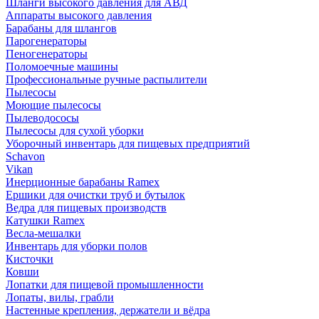
Шланги высокого давления для АВД
Аппараты высокого давления
Барабаны для шлангов
Парогенераторы
Пеногенераторы
Поломоечные машины
Профессиональные ручные распылители
Пылесосы
Моющие пылесосы
Пылеводососы
Пылесосы для сухой уборки
Уборочный инвентарь для пищевых предприятий
Schavon
Vikan
Инерционные барабаны Ramex
Ершики для очистки труб и бутылок
Ведра для пищевых производств
Катушки Ramex
Весла-мешалки
Инвентарь для уборки полов
Кисточки
Ковши
Лопатки для пищевой промышленности
Лопаты, вилы, грабли
Настенные крепления, держатели и вёдра