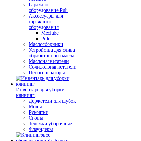
Гаражное
оборудование Puli
Аксессуары для
гаражного
оборудования
Meclube
Puli
Маслосборники
Устройства для слива
обработанного масла
Маслонагнетатели
Солидолонагнетатели
Пеногенераторы
Инвентарь для уборки,
клининг
Держатели для шубок
Мопы
Рукоятки
Сгоны
Тележки уборочные
Флаундеры