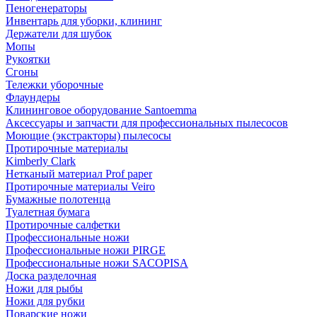
Пеногенераторы
Инвентарь для уборки, клининг
Держатели для шубок
Мопы
Рукоятки
Сгоны
Тележки уборочные
Флаундеры
Клининговое оборудование Santoemma
Аксессуары и запчасти для профессиональных пылесосов
Моющие (экстракторы) пылесосы
Протирочные материалы
Kimberly Clark
Нетканый материал Prof paper
Протирочные материалы Veiro
Бумажные полотенца
Туалетная бумага
Протирочные салфетки
Профессиональные ножи
Профессиональные ножи PIRGE
Профессиональные ножи SACOPISA
Доска разделочная
Ножи для рыбы
Ножи для рубки
Поварские ножи