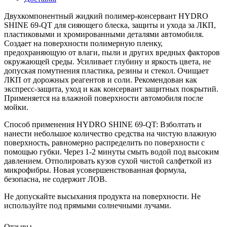
Двухкомпонентный жидкий полимер-консервант HYDRO
SHINE 69-QT для сияющего блеска, защиты и ухода за ЛКП,
пластиковыми и хромированными деталями автомобиля.
Создает на поверхности полимерную пленку,
предохраняющую от влаги, пыли и других вредных факторов
окружающей среды. Усиливает глубину и яркость цвета, не
допуская помутнения пластика, резины и стекол. Очищает
ЛКП от дорожных реагентов и соли. Рекомендован как
экспресс-защита, уход и как консервант защитных покрытий.
Применяется на влажной поверхности автомобиля после
мойки.
Способ применения HYDRO SHINE 69-QT:
Взболтать и
нанести небольшое количество средства на чистую влажную
поверхность, равномерно распределить по поверхности с
помощью губки. Через 1-2 минуты смыть водой под высоким
давлением. Отполировать кузов сухой чистой салфеткой из
микрофибры. Новая усовершенствованная формула,
безопасна, не содержит ЛОВ.
Не допускайте высыхания продукта на поверхности. Не
используйте под прямыми солнечными лучами.
Отзывы