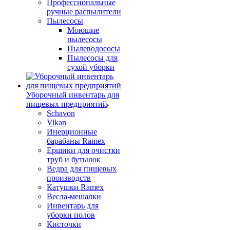
Профессиональные
ручные распылители
Пылесосы
Моющие
пылесосы
Пылеводососы
Пылесосы для
сухой уборки
Уборочный инвентарь для
пищевых предприятий
Schavon
Vikan
Инерционные
барабаны Ramex
Ершики для очистки
труб и бутылок
Ведра для пищевых
производств
Катушки Ramex
Весла-мешалки
Инвентарь для
уборки полов
Кисточки