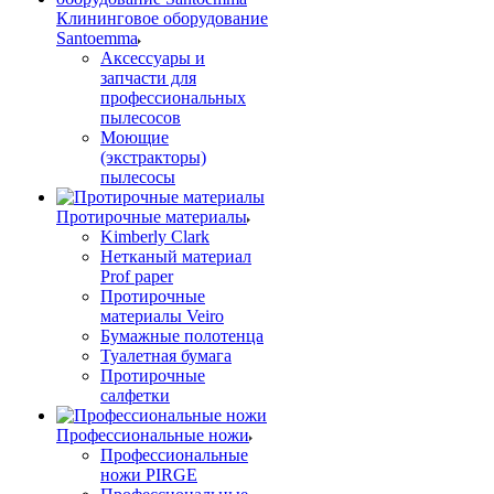
Клининговое оборудование
Santoemma
Аксессуары и
запчасти для
профессиональных
пылесосов
Моющие
(экстракторы)
пылесосы
Протирочные материалы
Kimberly Clark
Нетканый материал
Prof paper
Протирочные
материалы Veiro
Бумажные полотенца
Туалетная бумага
Протирочные
салфетки
Профессиональные ножи
Профессиональные
ножи PIRGE