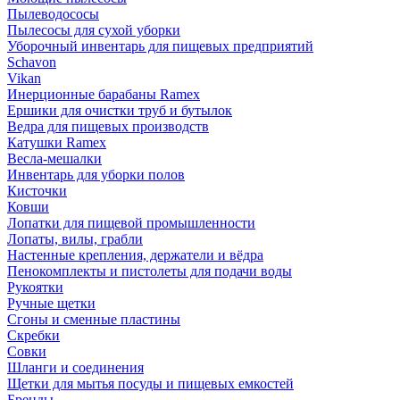
Пылеводососы
Пылесосы для сухой уборки
Уборочный инвентарь для пищевых предприятий
Schavon
Vikan
Инерционные барабаны Ramex
Ершики для очистки труб и бутылок
Ведра для пищевых производств
Катушки Ramex
Весла-мешалки
Инвентарь для уборки полов
Кисточки
Ковши
Лопатки для пищевой промышленности
Лопаты, вилы, грабли
Настенные крепления, держатели и вёдра
Пенокомплекты и пистолеты для подачи воды
Рукоятки
Ручные щетки
Сгоны и сменные пластины
Скребки
Совки
Шланги и соединения
Щетки для мытья посуды и пищевых емкостей
Бренды