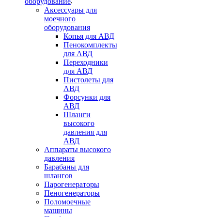
оборудование
Аксессуары для
моечного
оборудования
Копья для АВД
Пенокомплекты
для АВД
Переходники
для АВД
Пистолеты для
АВД
Форсунки для
АВД
Шланги
высокого
давления для
АВД
Аппараты высокого
давления
Барабаны для
шлангов
Парогенераторы
Пеногенераторы
Поломоечные
машины