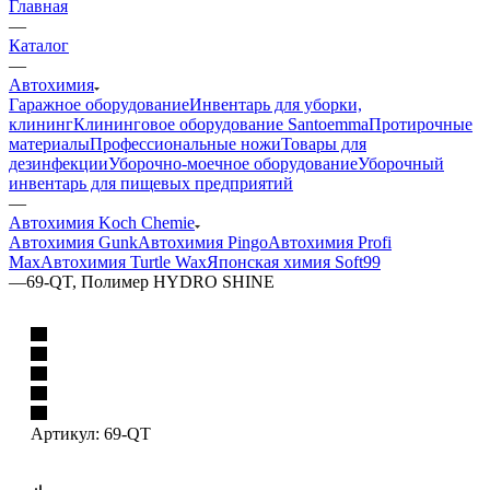
Главная
—
Каталог
—
Автохимия
Гаражное оборудование
Инвентарь для уборки,
клининг
Клининговое оборудование Santoemma
Протирочные
материалы
Профессиональные ножи
Товары для
дезинфекции
Уборочно-моечное оборудование
Уборочный
инвентарь для пищевых предприятий
—
Автохимия Koch Chemie
Автохимия Gunk
Автохимия Pingo
Автохимия Profi
Max
Автохимия Turtle Wax
Японская химия Soft99
—
69-QT, Полимер HYDRO SHINE
Артикул:
69-QT