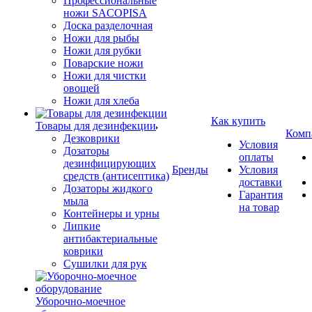
Профессиональные
ножи SACOPISA
Доска разделочная
Ножи для рыбы
Ножи для рубки
Поварские ножи
Ножи для чистки
овощей
Ножи для хлеба
Как купить
Товары для дезинфекции
Комп
Дезковрики
Условия
Дозаторы
оплаты
дезинфицирующих
Бренды
Условия
средств (антисептика)
доставки
Дозаторы жидкого
Гарантия
мыла
на товар
Контейнеры и урны
Липкие
антибактериальные
коврики
Сушилки для рук
Уборочно-моечное