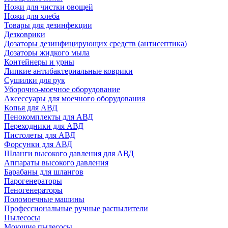
Ножи для чистки овощей
Ножи для хлеба
Товары для дезинфекции
Дезковрики
Дозаторы дезинфицирующих средств (антисептика)
Дозаторы жидкого мыла
Контейнеры и урны
Липкие антибактериальные коврики
Сушилки для рук
Уборочно-моечное оборудование
Аксессуары для моечного оборудования
Копья для АВД
Пенокомплекты для АВД
Переходники для АВД
Пистолеты для АВД
Форсунки для АВД
Шланги высокого давления для АВД
Аппараты высокого давления
Барабаны для шлангов
Парогенераторы
Пеногенераторы
Поломоечные машины
Профессиональные ручные распылители
Пылесосы
Моющие пылесосы