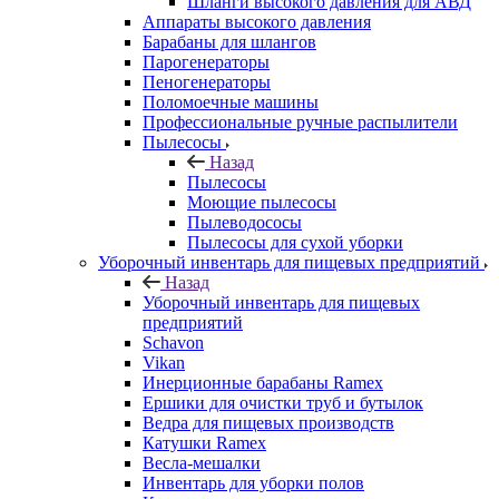
Шланги высокого давления для АВД
Аппараты высокого давления
Барабаны для шлангов
Парогенераторы
Пеногенераторы
Поломоечные машины
Профессиональные ручные распылители
Пылесосы
Назад
Пылесосы
Моющие пылесосы
Пылеводососы
Пылесосы для сухой уборки
Уборочный инвентарь для пищевых предприятий
Назад
Уборочный инвентарь для пищевых
предприятий
Schavon
Vikan
Инерционные барабаны Ramex
Ершики для очистки труб и бутылок
Ведра для пищевых производств
Катушки Ramex
Весла-мешалки
Инвентарь для уборки полов