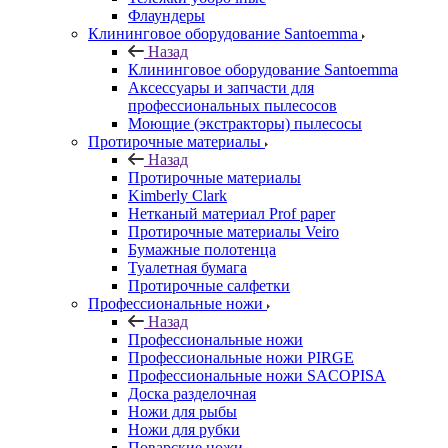
Флаундеры
Клининговое оборудование Santoemma
Назад
Клининговое оборудование Santoemma
Аксессуары и запчасти для
профессиональных пылесосов
Моющие (экстракторы) пылесосы
Протирочные материалы
Назад
Протирочные материалы
Kimberly Clark
Нетканый материал Prof paper
Протирочные материалы Veiro
Бумажные полотенца
Туалетная бумага
Протирочные салфетки
Профессиональные ножи
Назад
Профессиональные ножи
Профессиональные ножи PIRGE
Профессиональные ножи SACOPISA
Доска разделочная
Ножи для рыбы
Ножи для рубки
Поварские ножи